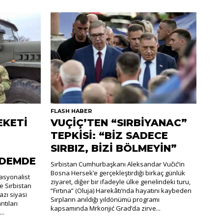
FLASH HABER
EKETİ
VUÇİÇ’TEN “SIRBİYANAC”
TEPKİSİ: “BİZ SADECE
SIRBIZ, BİZİ BÖLMEYİN”
NDEMDE
Sırbistan Cumhurbaşkanı Aleksandar Vučić’in
Bosna Hersek’e gerçekleştirdiği birkaç günlük
nasyonalist
ziyaret, diğer bir ifadeyle ülke genelindeki turu,
e Sırbistan
“Fırtına” (Oluja) Harekâtı’nda hayatını kaybeden
zı siyasi
Sırpların anıldığı yıldönümü programı
ntıları
kapsamında Mrkonjić Grad’da zirve...
..