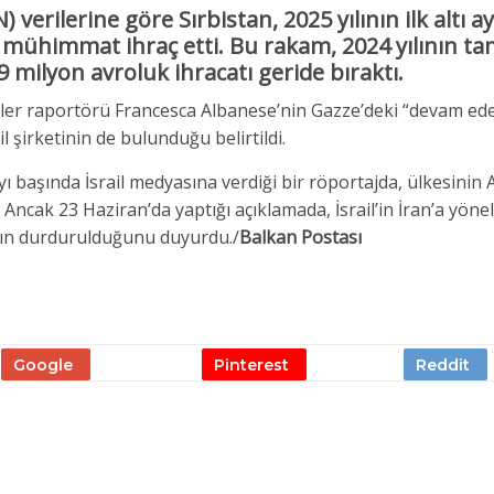
 verilerine göre Sırbistan, 2025 yılının ilk altı a
mühimmat ihraç etti. Bu rakam, 2024 yılının 
9 milyon avroluk
ihracatı geride bıraktı.
etler raportörü Francesca Albanese’nin Gazze’deki “devam ed
l şirketinin de bulunduğu belirtildi.
 başında İsrail medyasına verdiği bir röportajda, ülkesinin
Ancak 23 Haziran’da yaptığı açıklamada, İsrail’in İran’a yönel
arın durdurulduğunu duyurdu./
Balkan Postası