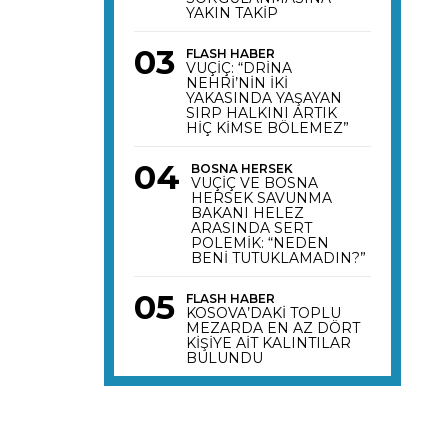
YAKIN TAKİP
FLASH HABER
VUÇİÇ: “DRİNA
NEHRİ’NİN İKİ
YAKASINDA YAŞAYAN
SIRP HALKINI ARTIK
HİÇ KİMSE BÖLEMEZ”
BOSNA HERSEK
VUÇİÇ VE BOSNA
HERSEK SAVUNMA
BAKANI HELEZ
ARASINDA SERT
POLEMİK: “NEDEN
BENİ TUTUKLAMADIN?”
FLASH HABER
KOSOVA’DAKİ TOPLU
MEZARDA EN AZ DÖRT
KİŞİYE AİT KALINTILAR
BULUNDU