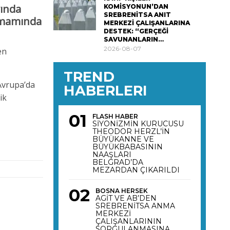
yında
KOMİSYONUN’DAN
SREBRENİTSA ANIT
tamamında
MERKEZİ ÇALIŞANLARINA
DESTEK: “GERÇEĞİ
SAVUNANLARIN…
2026-08-07
en
TREND
 Avrupa’da
HABERLERI
ik
FLASH HABER
SİYONİZMİN KURUCUSU
THEODOR HERZL’İN
BÜYÜKANNE VE
BÜYÜKBABASININ
NAAŞLARI
BELGRAD’DA
MEZARDAN ÇIKARILDI
BOSNA HERSEK
AGİT VE AB’DEN
SREBRENİTSA ANMA
MERKEZİ
ÇALIŞANLARININ
SORGULANMASINA