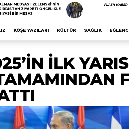
ALMAN MEDYASI: ZELENSKİ’NİN
FLASH HABER
SIRBİSTAN ZİYARETİ ÖNCELİKLE
SİYASİ BİR MESAJ
IZ
KÖŞE YAZILARI
KÜLTÜR
SAĞLIK
EĞLENC
25’İN İLK YARI
 TAMAMINDAN 
ATTI