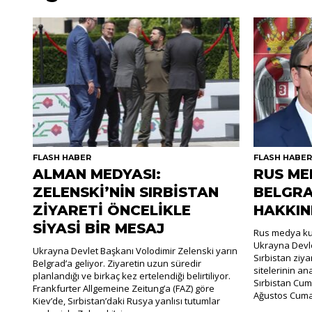
FLASH HABER
FLASH HABE
ALMAN MEDYASI:
RUS ME
ZELENSKİ’NİN SIRBİSTAN
BELGRA
ZİYARETİ ÖNCELİKLE
HAKKIN
SİYASİ BİR MESAJ
Rus medya kur
Ukrayna Devle
Ukrayna Devlet Başkanı Volodimir Zelenski yarın
Sırbistan ziya
Belgrad’a geliyor. Ziyaretin uzun süredir
sitelerinin an
planlandığı ve birkaç kez ertelendiği belirtiliyor.
Sırbistan Cum
Frankfurter Allgemeine Zeitung’a (FAZ) göre
Ağustos Cumar
Kiev’de, Sırbistan’daki Rusya yanlısı tutumlar