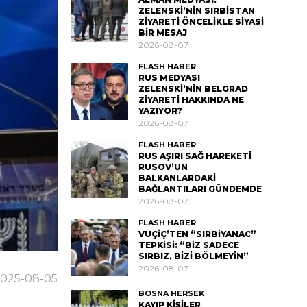
ZELENSKİ’NİN SIRBİSTAN
ZİYARETİ ÖNCELİKLE SİYASİ
BİR MESAJ
2026-08-07
FLASH HABER
RUS MEDYASI
ZELENSKİ’NİN BELGRAD
ZİYARETİ HAKKINDA NE
YAZIYOR?
2026-08-07
FLASH HABER
RUS AŞIRI SAĞ HAREKETİ
RUSOV’UN
BALKANLARDAKİ
BAĞLANTILARI GÜNDEMDE
2026-08-07
FLASH HABER
VUÇİÇ’TEN “SIRBİYANAC”
TEPKİSİ: “BİZ SADECE
SIRBIZ, BİZİ BÖLMEYİN”
2026-08-07
025-08-05
BOSNA HERSEK
KAYIP KİŞİLER