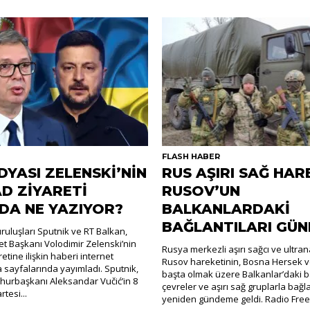
R
FLASH HABER
DYASI ZELENSKİ’NİN
RUS AŞIRI SAĞ HAR
D ZİYARETİ
RUSOV’UN
DA NE YAZIYOR?
BALKANLARDAKİ
BAĞLANTILARI GÜ
uluşları Sputnik ve RT Balkan,
t Başkanı Volodimir Zelenski’nin
Rusya merkezli aşırı sağcı ve ultra
retine ilişkin haberi internet
Rusov hareketinin, Bosna Hersek v
a sayfalarında yayımladı. Sputnik,
başta olmak üzere Balkanlar’daki ba
hurbaşkanı Aleksandar Vučić’in 8
çevreler ve aşırı sağ gruplarla bağla
tesi...
yeniden gündeme geldi. Radio Free.