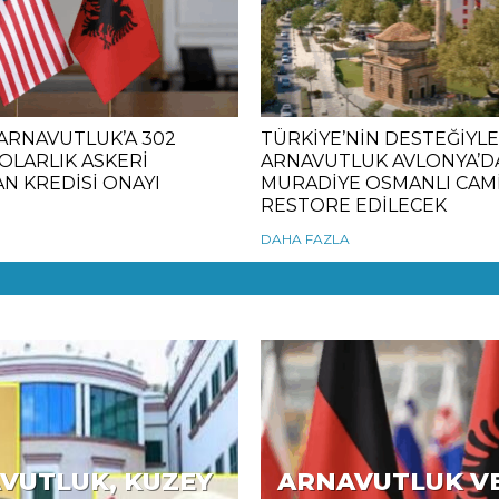
ARNAVUTLUK’A 302
TÜRKİYE’NİN DESTEĞİYLE
OLARLIK ASKERİ
ARNAVUTLUK AVLONYA’D
N KREDİSİ ONAYI
MURADİYE OSMANLI CAMİ
RESTORE EDİLECEK
DAHA FAZLA
VUTLUK, KUZEY
ARNAVUTLUK V