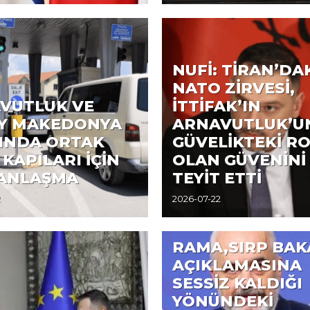
NUFİ: TİRAN’DA
NATO ZİRVESİ,
VUTLUK VE
İTTİFAK’IN
Y MAKEDONYA
ARNAVUTLUK’U
INDA ORTAK
GÜVELİKTEKİ R
 KAPILARI İÇİN
OLAN GÜVENİNİ
 ANLAŞMA
TEYİT ETTİ
2
2026-07-22
RAMA,SIRP BAK
AÇIKLAMASINA
SESSİZ KALDIĞI
YÖNÜNDEKİ