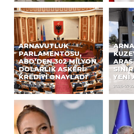
ARNAVUTLUK
ARNA
PARLAMENTOSU,
KUZE
ABD’DEN 302 MİLYON
ARAS
DOLARLIK ASKERİ
SINIR
KREDİYİ ONAYLADI
YENİ
2026-07-28
2026-07-2