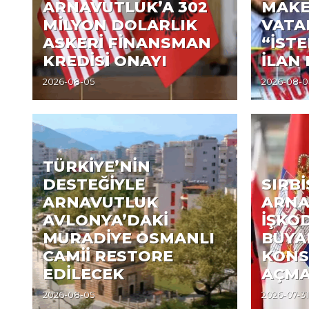
ARNAVUTLUK’A 302
MAK
MİLYON DOLARLIK
VATAN
ASKERİ FİNANSMAN
“İST
KREDİSİ ONAYI
İLAN 
2026-08-05
2026-08-0
TÜRKİYE’NİN
DESTEĞİYLE
SIRB
ARNAVUTLUK
ARNA
AVLONYA’DAKİ
İŞKO
MURADİYE OSMANLI
BUYA
CAMİİ RESTORE
KONS
EDİLECEK
AÇMA
2026-08-05
2026-07-31