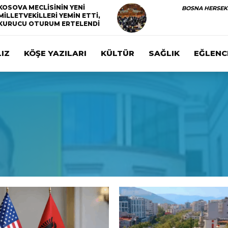
KOSOVA MECLİSİNİN YENİ
BOSNA HERSEK
MİLLETVEKİLLERİ YEMİN ETTİ,
KURUCU OTURUM ERTELENDİ
IZ
KÖŞE YAZILARI
KÜLTÜR
SAĞLIK
EĞLENC