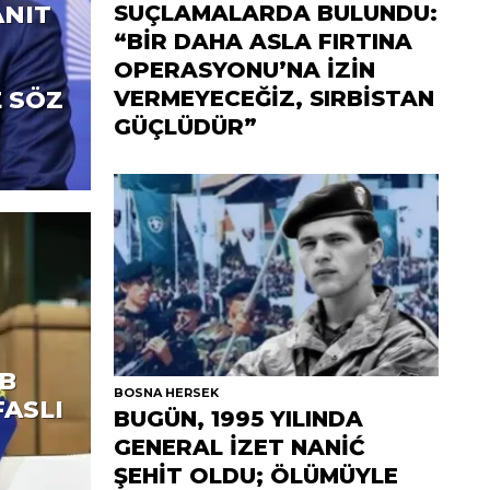
SUÇLAMALARDA BULUNDU:
ANIT
“BİR DAHA ASLA FIRTINA
OPERASYONU’NA İZİN
VERMEYECEĞİZ, SIRBİSTAN
 SÖZ
GÜÇLÜDÜR”
B
BOSNA HERSEK
FASLI
BUGÜN, 1995 YILINDA
GENERAL İZET NANİĆ
ŞEHİT OLDU; ÖLÜMÜYLE