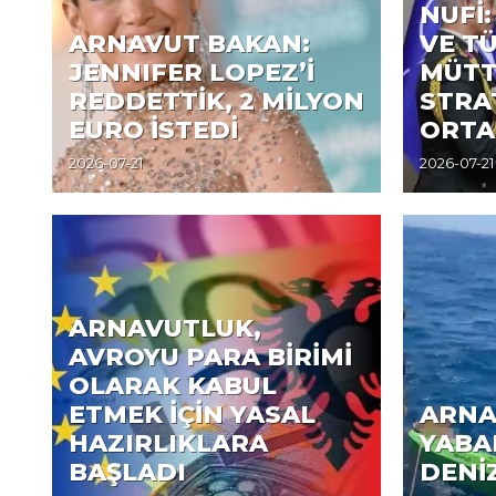
NUFİ
ARNAVUT BAKAN:
VE T
JENNIFER LOPEZ’İ
MÜTT
REDDETTİK, 2 MİLYON
STRA
EURO İSTEDİ
ORTA
2026-07-21
2026-07-21
ARNAVUTLUK,
AVROYU PARA BİRİMİ
OLARAK KABUL
ETMEK İÇİN YASAL
ARNA
HAZIRLIKLARA
YABA
BAŞLADI
DENİ