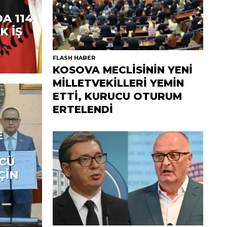
A 114
K İŞ
FLASH HABER
KOSOVA MECLİSİNİN YENİ
MİLLETVEKİLLERİ YEMİN
ETTİ, KURUCU OTURUM
ERTELENDİ
E
ÜCÜ
ÇİN