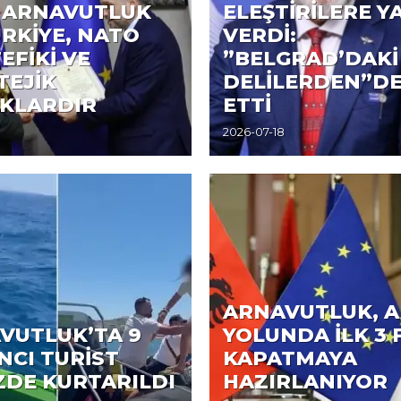
: ARNAVUTLUK
ELEŞTİRİLERE Y
ÜRKİYE, NATO
VERDİ:
EFİKİ VE
”BELGRAD’DAKİ
TEJİK
DELİLERDEN”DE
KLARDIR
ETTİ
2026-07-18
ARNAVUTLUK, A
VUTLUK’TA 9
YOLUNDA İLK 3 
NCI TURİST
KAPATMAYA
ZDE KURTARILDI
HAZIRLANIYOR