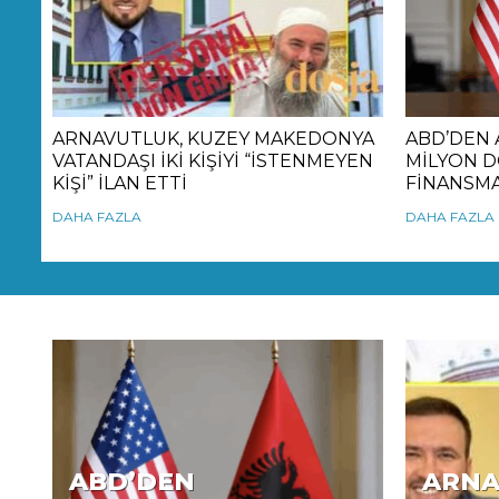
ARNAVUTLUK, KUZEY MAKEDONYA
ABD’DEN 
VATANDAŞI İKİ KİŞİYİ “İSTENMEYEN
MİLYON D
KİŞİ” İLAN ETTİ
FİNANSMA
DAHA FAZLA
DAHA FAZLA
ABD’DEN
ARNA