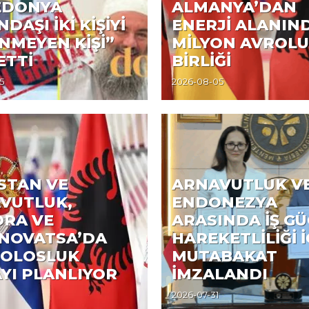
EDONYA
ALMANYA’DAN
DAŞI İKİ KİŞİYİ
ENERJİ ALANIND
ENMEYEN KİŞİ”
MİLYON AVROLU
ETTİ
BİRLİĞİ
5
2026-08-05
İSTAN VE
ARNAVUTLUK V
VUTLUK,
ENDONEZYA
DRA VE
ARASINDA İŞ G
NOVATSA’DA
HAREKETLİLİĞİ İ
OLOSLUK
MUTABAKAT
YI PLANLIYOR
İMZALANDI
2026-07-31