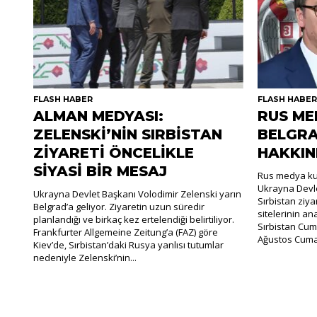
FLASH HABER
FLASH HABE
ALMAN MEDYASI:
RUS ME
ZELENSKİ’NİN SIRBİSTAN
BELGRA
ZİYARETİ ÖNCELİKLE
HAKKIN
SİYASİ BİR MESAJ
Rus medya kur
Ukrayna Devle
Ukrayna Devlet Başkanı Volodimir Zelenski yarın
Sırbistan ziya
Belgrad’a geliyor. Ziyaretin uzun süredir
sitelerinin an
planlandığı ve birkaç kez ertelendiği belirtiliyor.
Sırbistan Cum
Frankfurter Allgemeine Zeitung’a (FAZ) göre
Ağustos Cumar
Kiev’de, Sırbistan’daki Rusya yanlısı tutumlar
nedeniyle Zelenski’nin...