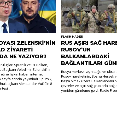
R
FLASH HABER
DYASI ZELENSKİ’NİN
RUS AŞIRI SAĞ HAR
D ZİYARETİ
RUSOV’UN
DA NE YAZIYOR?
BALKANLARDAKİ
BAĞLANTILARI GÜ
uluşları Sputnik ve RT Balkan,
t Başkanı Volodimir Zelenski’nin
Rusya merkezli aşırı sağcı ve ultra
retine ilişkin haberi internet
Rusov hareketinin, Bosna Hersek v
a sayfalarında yayımladı. Sputnik,
başta olmak üzere Balkanlar’daki ba
hurbaşkanı Aleksandar Vučić’in 8
çevreler ve aşırı sağ gruplarla bağla
tesi...
yeniden gündeme geldi. Radio Free.