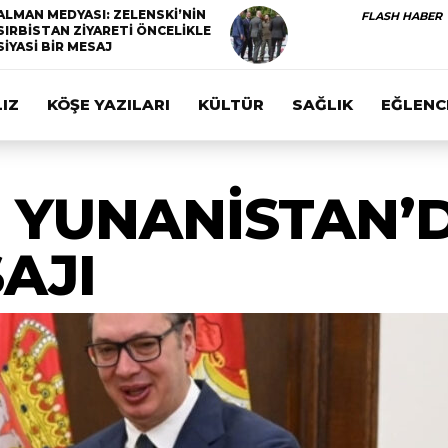
ALMAN MEDYASI: ZELENSKİ’NİN
FLASH HABER
SIRBİSTAN ZİYARETİ ÖNCELİKLE
SİYASİ BİR MESAJ
IZ
KÖŞE YAZILARI
KÜLTÜR
SAĞLIK
EĞLENC
E YUNANİSTAN’
SAJI