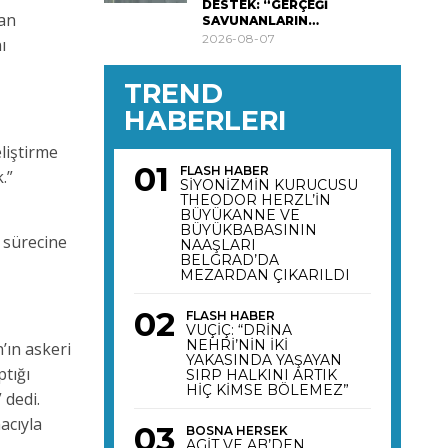
DESTEK: “GERÇEĞİ
an
SAVUNANLARIN…
2026-08-07
ı
TREND
HABERLERI
eliştirme
FLASH HABER
.”
SİYONİZMİN KURUCUSU
THEODOR HERZL’İN
BÜYÜKANNE VE
BÜYÜKBABASININ
 sürecine
NAAŞLARI
BELGRAD’DA
MEZARDAN ÇIKARILDI
FLASH HABER
VUÇİÇ: “DRİNA
NEHRİ’NİN İKİ
’ın askeri
YAKASINDA YAŞAYAN
ptığı
SIRP HALKINI ARTIK
HİÇ KİMSE BÖLEMEZ”
 dedi.
macıyla
BOSNA HERSEK
AGİT VE AB’DEN