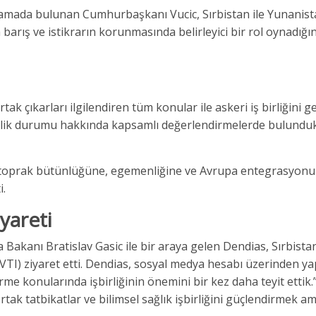
mada bulunan Cumhurbaşkanı Vucic, Sırbistan ile Yunanist
 barış ve istikrarın korunmasında belirleyici bir rol oynadığın
k çıkarları ilgilendiren tüm konular ile askeri iş birliğini g
venlik durumu hakkında kapsamlı değerlendirmelerde bulunduk
ın toprak bütünlüğüne, egemenliğine ve Avrupa entegrasyonu
i.
yareti
akanı Bratislav Gasic ile bir araya gelen Dendias, Sırbistan
VTI) ziyaret etti. Dendias, sosyal medya hesabı üzerinden ya
e konularında işbirliğinin önemini bir kez daha teyit ettik.”
 ortak tatbikatlar ve bilimsel sağlık işbirliğini güçlendirmek a