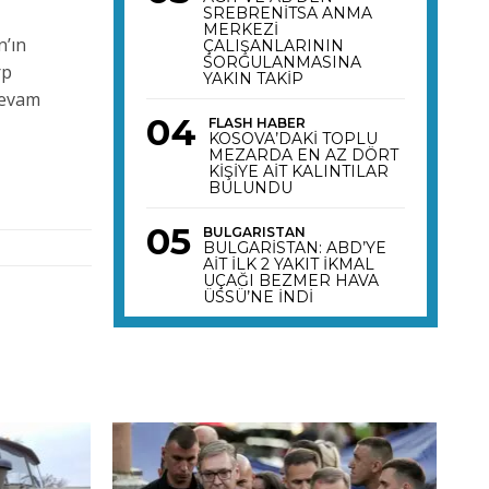
SREBRENİTSA ANMA
MERKEZİ
n’ın
ÇALIŞANLARININ
SORGULANMASINA
rp
YAKIN TAKİP
 devam
FLASH HABER
KOSOVA’DAKİ TOPLU
MEZARDA EN AZ DÖRT
KİŞİYE AİT KALINTILAR
BULUNDU
BULGARISTAN
BULGARİSTAN: ABD’YE
AİT İLK 2 YAKIT İKMAL
UÇAĞI BEZMER HAVA
ÜSSÜ’NE İNDİ