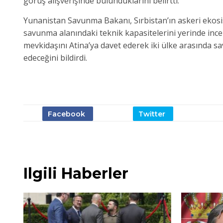
görüş alışverişinde bulunduklarını belirtti.
Yunanistan Savunma Bakanı, Sırbistan’ın askeri ekosistem
savunma alanındaki teknik kapasitelerini yerinde incel
mevkidaşını Atina’ya davet ederek iki ülke arasında sav
edeceğini bildirdi.
Ilgili Haberler