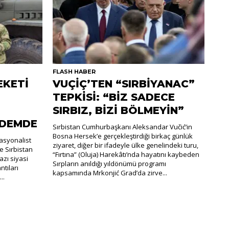
FLASH HABER
EKETİ
VUÇİÇ’TEN “SIRBİYANAC”
TEPKİSİ: “BİZ SADECE
SIRBIZ, BİZİ BÖLMEYİN”
NDEMDE
Sırbistan Cumhurbaşkanı Aleksandar Vučić’in
Bosna Hersek’e gerçekleştirdiği birkaç günlük
nasyonalist
ziyaret, diğer bir ifadeyle ülke genelindeki turu,
e Sırbistan
“Fırtına” (Oluja) Harekâtı’nda hayatını kaybeden
zı siyasi
Sırpların anıldığı yıldönümü programı
ntıları
kapsamında Mrkonjić Grad’da zirve...
..