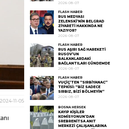
2026-08-07
FLASH HABER
RUS MEDYASI
ZELENSKİ’NİN BELGRAD
ZİYARETİ HAKKINDA NE
YAZIYOR?
2026-08-07
FLASH HABER
RUS AŞIRI SAĞ HAREKETİ
RUSOV’UN
BALKANLARDAKİ
BAĞLANTILARI GÜNDEMDE
2026-08-07
FLASH HABER
VUÇİÇ’TEN “SIRBİYANAC”
TEPKİSİ: “BİZ SADECE
SIRBIZ, BİZİ BÖLMEYİN”
2026-08-07
2024-11-05
BOSNA HERSEK
KAYIP KİŞİLER
anı
KOMİSYONUN’DAN
SREBRENİTSA ANIT
MERKEZİ ÇALIŞANLARINA