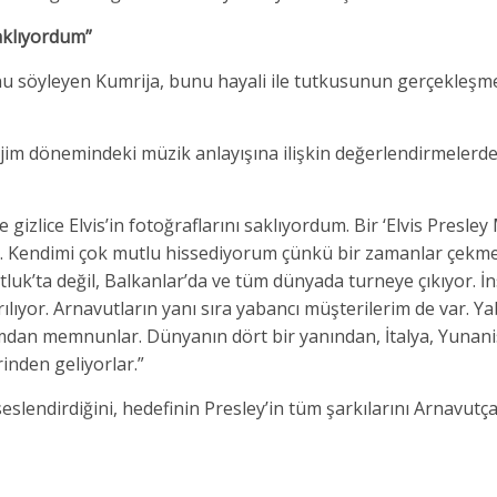
aklıyordum”
u söyleyen Kumrija, bunu hayali ile tutkusunun gerçekleşme
im dönemindeki müzik anlayışına ilişkin değerlendirmelerd
zlice Elvis’in fotoğraflarını saklıyordum. Bir ‘Elvis Presley
m. Kendimi çok mutlu hissediyorum çünkü bir zamanlar çekm
tluk’ta değil, Balkanlar’da ve tüm dünyada turneye çıkıyor. İ
lıyor. Arnavutların yanı sıra yabancı müşterilerim de var. Ya
mdan memnunlar. Dünyanın dört bir yanından, İtalya, Yunani
inden geliyorlar.”
seslendirdiğini, hedefinin Presley’in tüm şarkılarını Arnavutç