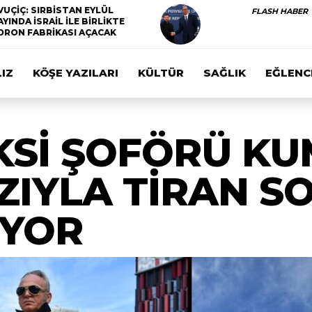
VUÇİÇ: SIRBİSTAN EYLÜL
FLASH HABER
AYINDA İSRAİL İLE BİRLİKTE
DRON FABRİKASI AÇACAK
IZ
KÖŞE YAZILARI
KÜLTÜR
SAĞLIK
EĞLENC
Sİ ŞOFÖRÜ KUM
ZIYLA TİRAN S
İYOR