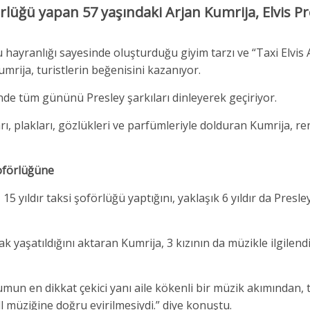
rlüğü yapan 57 yaşındaki Arjan Kumrija, Elvis Pr
ayranlığı sayesinde oluşturduğu giyim tarzı ve “Taxi Elvis 
umrija, turistlerin beğenisini kazanıyor.
nde tüm gününü Presley şarkıları dinleyerek geçiriyor.
rı, plakları, gözlükleri ve parfümleriyle dolduran Kumrija, re
şoförlüğüne
 yıldır taksi şoförlüğü yaptığını, yaklaşık 6 yıldır da Presley
 yaşatıldığını aktaran Kumrija, 3 kızının da müzikle ilgilendi
un en dikkat çekici yanı aile kökenli bir müzik akımından,
l müziğine doğru evirilmesiydi.” diye konuştu.