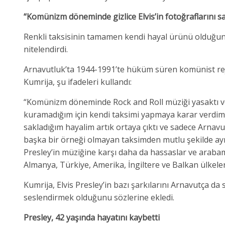
“Komünizm döneminde gizlice Elvis’in fotoğraflarını s
Renkli taksisinin tamamen kendi hayal ürünü olduğun
nitelendirdi.
Arnavutluk’ta 1944-1991’te hüküm süren komünist rej
Kumrija, şu ifadeleri kullandı:
“Komünizm döneminde Rock and Roll müziği yasaktı ve gi
kuramadığım için kendi taksimi yapmaya karar verdi
sakladığım hayalim artık ortaya çıktı ve sadece Arnavu
başka bir örneği olmayan taksimden mutlu şekilde ayrı
Presley’in müziğine karşı daha da hassaslar ve araba
Almanya, Türkiye, Amerika, İngiltere ve Balkan ülkeler
Kumrija, Elvis Presley’in bazı şarkılarını Arnavutça da 
seslendirmek olduğunu sözlerine ekledi.
Presley, 42 yaşında hayatını kaybetti