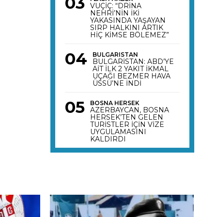
VUÇİÇ: “DRİNA
NEHRİ’NİN İKİ
YAKASINDA YAŞAYAN
SIRP HALKINI ARTIK
HİÇ KİMSE BÖLEMEZ”
BULGARISTAN
BULGARİSTAN: ABD’YE
AİT İLK 2 YAKIT İKMAL
UÇAĞI BEZMER HAVA
ÜSSÜ’NE İNDİ
BOSNA HERSEK
AZERBAYCAN, BOSNA
HERSEK’TEN GELEN
TURİSTLER İÇİN VİZE
UYGULAMASINI
KALDIRDI