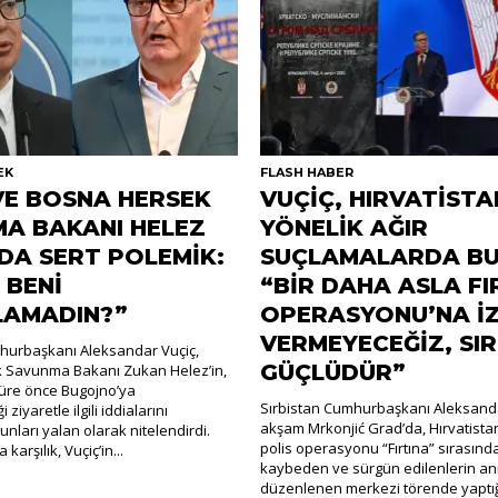
EK
FLASH HABER
VE BOSNA HERSEK
VUÇİÇ, HIRVATİSTA
A BAKANI HELEZ
YÖNELİK AĞIR
DA SERT POLEMİK:
SUÇLAMALARDA BU
 BENİ
“BİR DAHA ASLA FI
LAMADIN?”
OPERASYONU’NA İZ
VERMEYECEĞİZ, SI
hurbaşkanı Aleksandar Vuçiç,
GÜÇLÜDÜR”
 Savunma Bakanı Zukan Helez’in,
 süre önce Bugojno’ya
Sırbistan Cumhurbaşkanı Aleksanda
 ziyaretle ilgili iddialarını
akşam Mrkonjić Grad’da, Hırvatistan
nları yalan olarak nitelendirdi.
polis operasyonu “Fırtına” sırasınd
karşılık, Vuçiç’in...
kaybeden ve sürgün edilenlerin an
düzenlenen merkezi törende yaptı