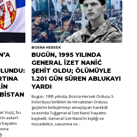
BOSNA HERSEK
N’A
BUGÜN, 1995 YILINDA
GENERAL İZET NANİĆ
LUNDU:
ŞEHİT OLDU; ÖLÜMÜYLE
RTINA
1.201 GÜN SÜREN ABLUKAYI
İN
YARDI
RBİSTAN
Bugün, 1995 yılında, Bosna-Hersek Ordusu 5.
Kolordusu birlikleri ile Hırvatistan Ordusu
güçlerini birleştirmeyi amaçlayan harekât
r Vuçiç, bu
sırasında Tuğgeneral İzet Nanić hayatını
’ın askerî-
kaybetti. General İzet Nanić’in kişiliği ve
a hayatını
mücadelesi, savunma ve...
ısına
ğı