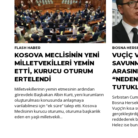
FLASH HABER
BOSNA HERS
KOSOVA MECLİSİNİN YENİ
VUÇİÇ 
MİLLETVEKİLLERİ YEMİN
SAVUNM
ETTİ, KURUCU OTURUM
ARASIN
ERTELENDİ
“NEDEN
TUTUK
Milletvekillerinin yemin etmesinin ardından
görevdeki Başbakan Albin Kurti, yeni kurumların
Sırbistan Cum
oluşturulması konusunda anlaşmaya
Bosna Hersek
varılabilmesi için “ek süre” talep etti. Kosova
Vuçiç’in kısa
Meclisinin kurucu oturumu, oturuma başkanlık
gerçekleştirdiği
eden en yaşlı milletvekili...
reddederek bu
Helez ise buna 