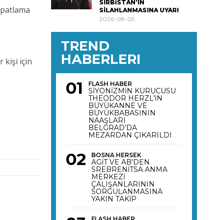
SIRBİSTAN’IN
 patlama
SİLAHLANMASINA UYARI
2026-08-05
TREND
HABERLERI
 kişi için
FLASH HABER
SİYONİZMİN KURUCUSU
THEODOR HERZL’İN
BÜYÜKANNE VE
BÜYÜKBABASININ
NAAŞLARI
BELGRAD’DA
MEZARDAN ÇIKARILDI
BOSNA HERSEK
AGİT VE AB’DEN
SREBRENİTSA ANMA
MERKEZİ
ÇALIŞANLARININ
SORGULANMASINA
YAKIN TAKİP
FLASH HABER