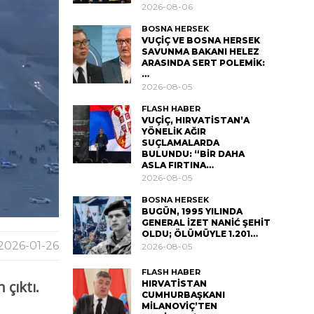
2026-08-06
BOSNA HERSEK
VUÇİÇ VE BOSNA HERSEK
SAVUNMA BAKANI HELEZ
ARASINDA SERT POLEMİK:
…
2026-08-05
FLASH HABER
VUÇİÇ, HIRVATİSTAN’A
YÖNELİK AĞIR
SUÇLAMALARDA
BULUNDU: “BİR DAHA
ASLA FIRTINA…
2026-08-05
BOSNA HERSEK
BUGÜN, 1995 YILINDA
GENERAL İZET NANİĆ ŞEHİT
OLDU; ÖLÜMÜYLE 1.201…
2026-01-26
2026-08-05
FLASH HABER
çıktı.
HIRVATİSTAN
CUMHURBAŞKANI
MİLANOVİÇ’TEN