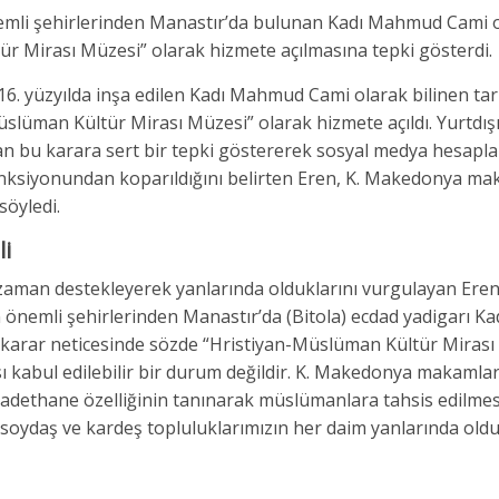
emli şehirlerinden Manastır’da bulunan Kadı Mahmud Cami 
ür Mirası Müzesi” olarak hizmete açılmasına tepki gösterdi.
. yüzyılda inşa edilen Kadı Mahmud Cami olarak bilinen tar
üslüman Kültür Mirası Müzesi” olarak hizmete açıldı. Yurtdış
an bu karara sert bir tepki göstererek sosyal medya hesapl
nksiyonundan koparıldığını belirten Eren, K. Makedonya ma
söyledi.
i
 zaman destekleyerek yanlarında olduklarını vurgulayan Ere
 önemli şehirlerinden Manastır’da (Bitola) ecdad yadigarı 
ir karar neticesinde sözde “Hristiyan-Müslüman Kültür Mirası
ı kabul edilebilir bir durum değildir. K. Makedonya makamlar
badethane özelliğinin tanınarak müslümanlara tahsis edilmes
soydaş ve kardeş topluluklarımızın her daim yanlarında ol