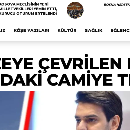
KOSOVA MECLİSİNİN YENİ
BOSNA HERSEK
MİLLETVEKİLLERİ YEMİN ETTİ,
KURUCU OTURUM ERTELENDİ
IZ
KÖŞE YAZILARI
KÜLTÜR
SAĞLIK
EĞLENC
EYE ÇEVRİLEN
AKİ CAMİYE T