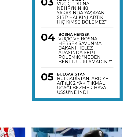
VUÇİÇ: “DRİNA
NEHRİ’NİN İKİ
YAKASINDA YAŞAYAN
SIRP HALKINI ARTIK
HİÇ KİMSE BÖLEMEZ”
BOSNA HERSEK
VUÇİÇ VE BOSNA
HERSEK SAVUNMA
BAKANI HELEZ
ARASINDA SERT
POLEMİK: “NEDEN
BENİ TUTUKLAMADIN?”
BULGARISTAN
BULGARİSTAN: ABD’YE
AİT İLK 2 YAKIT İKMAL
UÇAĞI BEZMER HAVA
ÜSSÜ’NE İNDİ