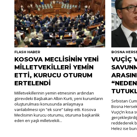
FLASH HABER
BOSNA HERS
KOSOVA MECLİSİNİN YENİ
VUÇİÇ 
MİLLETVEKİLLERİ YEMİN
SAVUNM
ETTİ, KURUCU OTURUM
ARASIN
ERTELENDİ
“NEDEN
TUTUK
Milletvekillerinin yemin etmesinin ardından
görevdeki Başbakan Albin Kurti, yeni kurumların
Sırbistan Cum
oluşturulması konusunda anlaşmaya
Bosna Hersek
varılabilmesi için “ek süre” talep etti. Kosova
Vuçiç’in kısa
Meclisinin kurucu oturumu, oturuma başkanlık
gerçekleştirdiği
eden en yaşlı milletvekili...
reddederek bu
Helez ise buna 