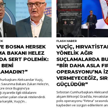
EK
FLASH HABER
VE BOSNA HERSEK
VUÇİÇ, HIRVATİSTA
A BAKANI HELEZ
YÖNELİK AĞIR
DA SERT POLEMİK:
SUÇLAMALARDA BU
 BENİ
“BİR DAHA ASLA FI
LAMADIN?”
OPERASYONU’NA İZ
VERMEYECEĞİZ, SI
hurbaşkanı Aleksandar Vuçiç,
GÜÇLÜDÜR”
 Savunma Bakanı Zukan Helez’in,
 süre önce Bugojno’ya
Sırbistan Cumhurbaşkanı Aleksanda
 ziyaretle ilgili iddialarını
akşam Mrkonjić Grad’da, Hırvatistan
nları yalan olarak nitelendirdi.
polis operasyonu “Fırtına” sırasınd
karşılık, Vuçiç’in...
kaybeden ve sürgün edilenlerin an