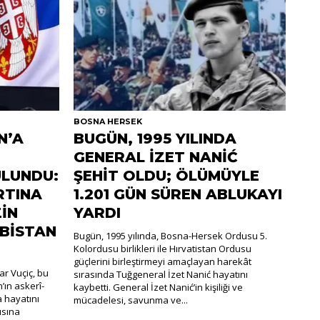
BOSNA HERSEK
N’A
BUGÜN, 1995 YILINDA
GENERAL İZET NANİĆ
LUNDU:
ŞEHİT OLDU; ÖLÜMÜYLE
RTINA
1.201 GÜN SÜREN ABLUKAYI
İN
YARDI
RBİSTAN
Bugün, 1995 yılında, Bosna-Hersek Ordusu 5.
Kolordusu birlikleri ile Hırvatistan Ordusu
güçlerini birleştirmeyi amaçlayan harekât
r Vuçiç, bu
sırasında Tuğgeneral İzet Nanić hayatını
’ın askerî-
kaybetti. General İzet Nanić’in kişiliği ve
a hayatını
mücadelesi, savunma ve...
ısına