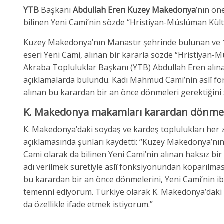
YTB
Başkanı
Abdullah Eren
Kuzey Makedonya
’nın ön
bilinen Yeni Cami’nin sözde “Hristiyan-Müslüman Kült
Kuzey Makedonya’nın Manastır şehrinde bulunan ve 16
eseri Yeni Cami, alınan bir kararla sözde “Hristiyan-M
Akraba Topluluklar Başkanı (YTB) Abdullah Eren alın
açıklamalarda bulundu. Kadı Mahmud Cami’nin aslî fo
alınan bu karardan bir an önce dönmeleri gerektiğini 
K. Makedonya makamları karardan dönmel
K. Makedonya’daki soydaş ve kardeş toplulukları her
açıklamasında şunları kaydetti: “Kuzey Makedonya’nın
Cami olarak da bilinen Yeni Cami’nin alınan haksız b
adı verilmek suretiyle aslî fonksiyonundan koparılmas
bu karardan bir an önce dönmelerini, Yeni Cami’nin i
temenni ediyorum. Türkiye olarak K. Makedonya’daki 
da özellikle ifade etmek istiyorum.”