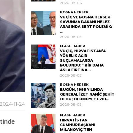
2026-08-06
BOSNA HERSEK
VUÇİÇ VE BOSNA HERSEK
SAVUNMA BAKANI HELEZ
ARASINDA SERT POLEMİK:
…
2026-08-05
FLASH HABER
VUÇİÇ, HIRVATİSTAN’A
YÖNELİK AĞIR
SUÇLAMALARDA
BULUNDU: “BİR DAHA
ASLA FIRTINA…
2026-08-05
BOSNA HERSEK
BUGÜN, 1995 YILINDA
GENERAL İZET NANİĆ ŞEHİT
OLDU; ÖLÜMÜYLE 1.201…
2024-11-24
2026-08-05
FLASH HABER
ntinde
HIRVATİSTAN
CUMHURBAŞKANI
MİLANOVİÇ’TEN