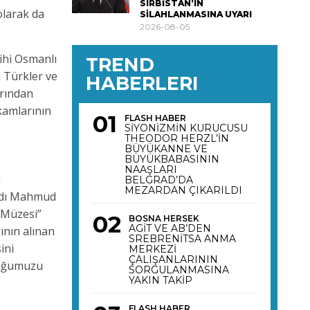
SIRBİSTAN’IN
olarak da
SİLAHLANMASINA UYARI
2026-08-05
ihi Osmanlı
TREND
ı Türkler ve
HABERLERI
arından
kamlarının
FLASH HABER
SİYONİZMİN KURUCUSU
THEODOR HERZL’İN
BÜYÜKANNE VE
BÜYÜKBABASININ
NAAŞLARI
n
BELGRAD’DA
MEZARDAN ÇIKARILDI
Kadı Mahmud
 Müzesi”
BOSNA HERSEK
AGİT VE AB’DEN
ının alınan
SREBRENİTSA ANMA
ini
MERKEZİ
ÇALIŞANLARININ
duğumuzu
SORGULANMASINA
YAKIN TAKİP
FLASH HABER