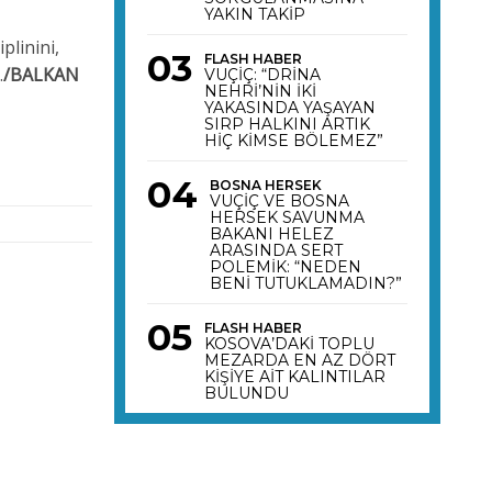
YAKIN TAKİP
plinini,
FLASH HABER
.
/BALKAN
VUÇİÇ: “DRİNA
NEHRİ’NİN İKİ
YAKASINDA YAŞAYAN
SIRP HALKINI ARTIK
HİÇ KİMSE BÖLEMEZ”
BOSNA HERSEK
VUÇİÇ VE BOSNA
HERSEK SAVUNMA
BAKANI HELEZ
ARASINDA SERT
POLEMİK: “NEDEN
BENİ TUTUKLAMADIN?”
FLASH HABER
KOSOVA’DAKİ TOPLU
MEZARDA EN AZ DÖRT
KİŞİYE AİT KALINTILAR
BULUNDU