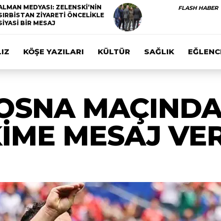
ALMAN MEDYASI: ZELENSKİ’NİN
FLASH HABER
SIRBİSTAN ZİYARETİ ÖNCELİKLE
SİYASİ BİR MESAJ
IZ
KÖŞE YAZILARI
KÜLTÜR
SAĞLIK
EĞLENC
OSNA MAÇINDA
İME MESAJ VER