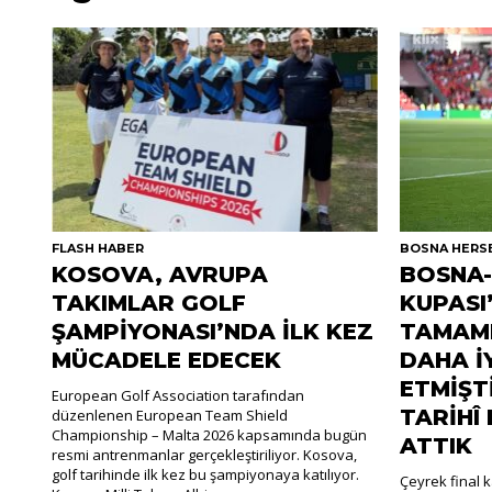
FLASH HABER
BOSNA HERS
KOSOVA, AVRUPA
BOSNA-
TAKIMLAR GOLF
KUPASI’
ŞAMPİYONASI’NDA İLK KEZ
TAMAML
MÜCADELE EDECEK
DAHA İ
ETMİŞT
European Golf Association tarafından
TARİHÎ
düzenlenen European Team Shield
Championship – Malta 2026 kapsamında bugün
ATTIK
resmi antrenmanlar gerçekleştiriliyor. Kosova,
golf tarihinde ilk kez bu şampiyonaya katılıyor.
Çeyrek final 