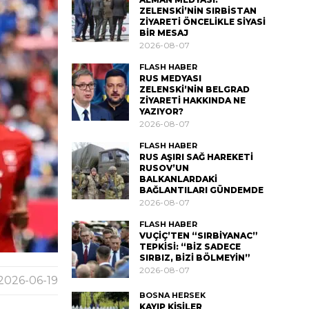
ZELENSKİ’NİN SIRBİSTAN
ZİYARETİ ÖNCELİKLE SİYASİ
BİR MESAJ
2026-08-07
FLASH HABER
RUS MEDYASI
ZELENSKİ’NİN BELGRAD
ZİYARETİ HAKKINDA NE
YAZIYOR?
2026-08-07
FLASH HABER
RUS AŞIRI SAĞ HAREKETİ
RUSOV’UN
BALKANLARDAKİ
BAĞLANTILARI GÜNDEMDE
2026-08-07
FLASH HABER
VUÇİÇ’TEN “SIRBİYANAC”
TEPKİSİ: “BİZ SADECE
SIRBIZ, BİZİ BÖLMEYİN”
2026-08-07
2026-06-19
BOSNA HERSEK
KAYIP KİŞİLER