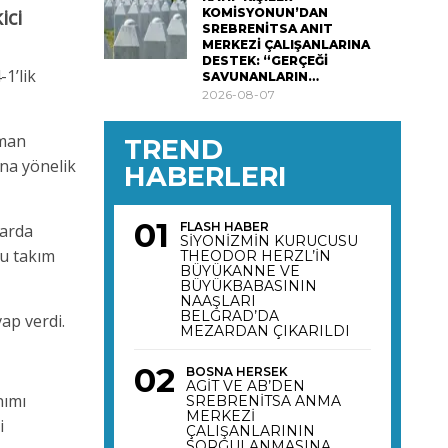
ici
KOMİSYONUN’DAN
SREBRENİTSA ANIT
MERKEZİ ÇALIŞANLARINA
DESTEK: “GERÇEĞİ
1’lik
SAVUNANLARIN…
2026-08-07
lman
TREND
na yönelik
HABERLERI
FLASH HABER
larda
SİYONİZMİN KURUCUSU
nu takım
THEODOR HERZL’İN
BÜYÜKANNE VE
BÜYÜKBABASININ
NAAŞLARI
BELGRAD’DA
ap verdi.
MEZARDAN ÇIKARILDI
BOSNA HERSEK
AGİT VE AB’DEN
nımı
SREBRENİTSA ANMA
MERKEZİ
i
ÇALIŞANLARININ
SORGULANMASINA