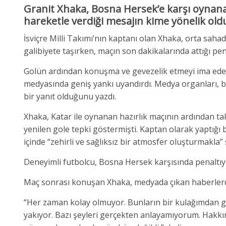
Granit Xhaka
, Bosna Hersek’e karşı oynana
hareketle verdiği mesajın kime yönelik oldu
İsviçre Milli Takımı’nın kaptanı olan Xhaka, orta saha
galibiyete taşırken, maçın son dakikalarında attığı pena
Golün ardından konuşma ve gevezelik etmeyi ima eden 
medyasında geniş yankı uyandırdı. Medya organları, b
bir yanıt olduğunu yazdı.
Xhaka, Katar ile oynanan hazırlık maçının ardından ta
yenilen gole tepki göstermişti. Kaptan olarak yaptığı 
içinde “zehirli ve sağlıksız bir atmosfer oluşturmakla” 
Deneyimli futbolcu, Bosna Hersek karşısında penaltıyı 
Maç sonrası konuşan Xhaka, medyada çıkan haberlerden
“Her zaman kolay olmuyor. Bunların bir kulağımdan gi
yakıyor. Bazı şeyleri gerçekten anlayamıyorum. Hakkı