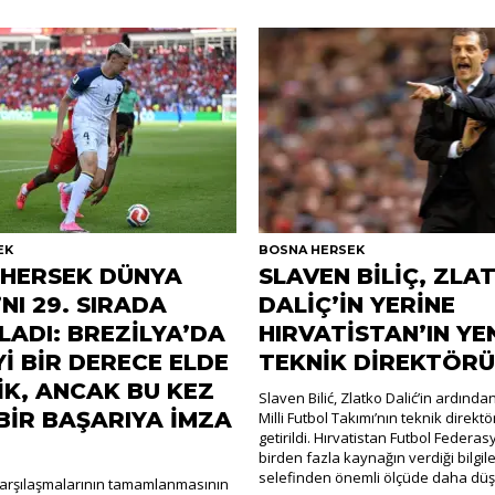
EK
BOSNA HERSEK
HERSEK DÜNYA
SLAVEN BİLİÇ, ZLA
NI 29. SIRADA
DALİÇ’İN YERİNE
ADI: BREZİLYA’DA
HIRVATİSTAN’IN YE
Yİ BİR DERECE ELDE
TEKNİK DİREKTÖRÜ
İK, ANCAK BU KEZ
Slaven Bilić, Zlatko Dalić’in ardında
 BİR BAŞARIYA İMZA
Milli Futbol Takımı’nın teknik direkt
getirildi. Hırvatistan Futbol Feder
birden fazla kaynağın verdiği bilgile
selefinden önemli ölçüde daha düş
karşılaşmalarının tamamlanmasının