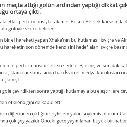
n maçta attığı golün ardından yaptığı dikkat çek
ğu ortaya çıktı.
daki etkili performansıyla takımını Bosna Hersek karşısında 4-
ltı golüyle skoru belirledi.
bir el hareketi yapan Xhaka’nın bu kutlaması, İsviçre ve A
u hareketin son dönemde kendisini hedef alan İsviçre basını
kımının performansını sert sözlerle eleştirmiş ve son dakika
bu açıklamalar sonrasında bazı İsviçreli medya kuruluşları o
suçlamıştı.
gole çevirdikten sonra yaptığı kutlamayla bu eleştirilere cev
 etkilendiğini de kabul etti.
rip diğerinden çıktığını söylesem yalan söylemiş olurum. Ca
mda çok şey yazıldı. Önceki gece yayımlanan büyük bir haber