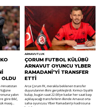
ARNAVUTLUK
TKO
ÇORUM FUTBOL KÜLÜBÜ
ARNAVUT OYUNCU YLBER
Nİ
RAMADANİ’Yİ TRANSFER
 OLDU
ETTİ
n Hırvatistan
Arca Çorum FK, merakla beklenen transfer
örlüğüne
duyurularının ilkini gerçekleştirdi. Kırmızı-Siyahlı
asyonuna yakın
kulüp, bugün saat 22.00’ye kadar her saat başı
re göre Bilić,
açıklayacağı transferlerin ilkinde Arnavut orta
ük maaş...
saha oyuncusu Ylber Ramadani’yi kadrosuna