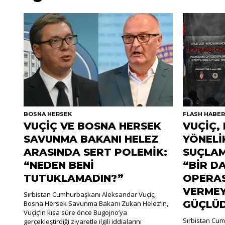
BOSNA HERSEK
FLASH HABE
VUÇİÇ VE BOSNA HERSEK
VUÇİÇ,
SAVUNMA BAKANI HELEZ
YÖNELİ
ARASINDA SERT POLEMİK:
SUÇLA
“NEDEN BENİ
“BİR D
TUTUKLAMADIN?”
OPERAS
VERMEY
Sırbistan Cumhurbaşkanı Aleksandar Vuçiç,
GÜÇLÜ
Bosna Hersek Savunma Bakanı Zukan Helez’in,
Vuçiç’in kısa süre önce Bugojno’ya
Sırbistan Cum
gerçekleştirdiği ziyaretle ilgili iddialarını