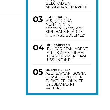
BELGRAD’DA
MEZARDAN ÇIKARILDI
FLASH HABER
VUÇİÇ: “DRİNA
NEHRİ’NİN İKİ
YAKASINDA YAŞAYAN
SIRP HALKINI ARTIK
HİÇ KİMSE BÖLEMEZ”
BULGARISTAN
BULGARİSTAN: ABD’YE
AİT İLK 2 YAKIT İKMAL
UÇAĞI BEZMER HAVA
ÜSSÜ’NE İNDİ
BOSNA HERSEK
AZERBAYCAN, BOSNA
HERSEK’TEN GELEN
TURİSTLER İÇİN VİZE
UYGULAMASINI
KALDIRDI