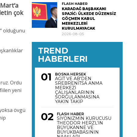
 Mart’a
FLASH HABER
KARADAĞ BAŞBAKANI
etin çok
SPAJİĆ: ÜLKEDE DÜZENSİZ
GÖÇMEN KABUL
MERKEZLERİ
KURULMAYACAK
ı” olduğunu
2026-08-05
TREND
ışkanlıklar
HABERLERI
BOSNA HERSEK
AGİT VE AB’DEN
oruz. Ordu
SREBRENİTSA ANMA
MERKEZİ
iilen yeni
ÇALIŞANLARININ
SORGULANMASINA
YAKIN TAKİP
i yoksa övgü
FLASH HABER
hip
SİYONİZMİN KURUCUSU
THEODOR HERZL’İN
BÜYÜKANNE VE
BÜYÜKBABASININ
NAAŞLARI