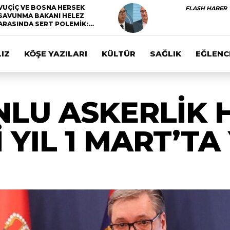
VUÇİÇ VE BOSNA HERSEK
FLASH HABER
SAVUNMA BAKANI HELEZ
ARASINDA SERT POLEMİK:…
IZ
KÖŞE YAZILARI
KÜLTÜR
SAĞLIK
EĞLENC
NLU ASKERLİK 
YIL 1 MART’T