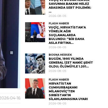
SAVUNMA BAKANI HELEZ
ARASINDA SERT POLEMİK:
…
2026-08-05
FLASH HABER
VUÇİÇ, HIRVATİSTAN’A
YÖNELİK AĞIR
SUÇLAMALARDA
BULUNDU: “BİR DAHA
ASLA FIRTINA…
2026-08-05
BOSNA HERSEK
BUGÜN, 1995 YILINDA
GENERAL İZET NANİĆ ŞEHİT
OLDU; ÖLÜMÜYLE 1.201…
2026-08-05
FLASH HABER
HIRVATİSTAN
CUMHURBAŞKANI
MİLANOVİÇ’TEN
SIRBİSTAN’IN
2026-04-16
SİLAHLANMASINA UYARI
2026-08-05