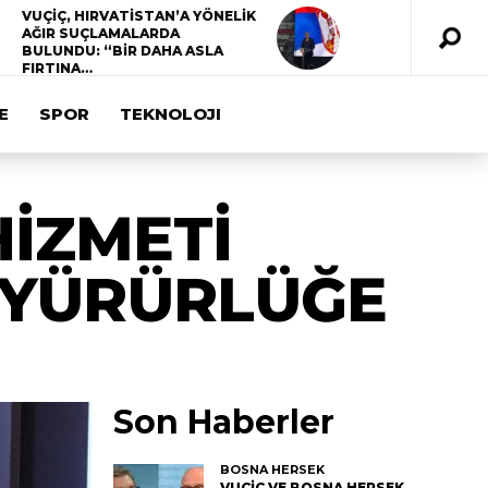
VUÇİÇ, HIRVATİSTAN’A YÖNELİK
AĞIR SUÇLAMALARDA
BULUNDU: “BİR DAHA ASLA
FIRTINA…
E
SPOR
TEKNOLOJI
HİZMETİ
A YÜRÜRLÜĞE
Son Haberler
BOSNA HERSEK
VUÇİÇ VE BOSNA HERSEK