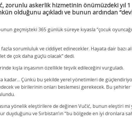
ć
, zorunlu askerlik hizmetinin önümüzdeki yıl 1
ün olduğunu açıkladı ve bunun ardından “devl
k, bunun geçmişteki 365 günlük süreye kıyasla “çocuk oyuncağ
fazla sorumluluk ve ciddiyet edinecekler. Hayata dair bazı al
et de çok daha güçlü olacak” dedi.
nde kışla inşasının özellikle teşvik edileceğini vurguladı.
ya kadar… Çünkü bu şekilde yerel yönetimleri de güçlendiriy
decek ve birilerinin onları beslemesi gerekecek. Bu şehirler f
ulundu.
masına yönelik eleştirilere de değinen Vučić, bunun eleştiri m
ur duyduğunu ve Sırbistan’ın “bu bölgede en iyi dronlara sa