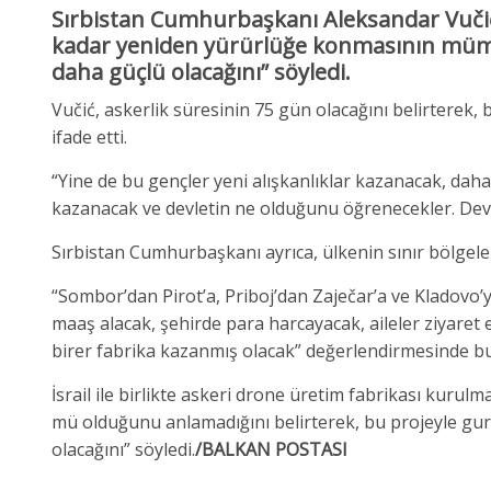
Sırbistan Cumhurbaşkanı
Aleksandar Vuči
kadar yeniden yürürlüğe konmasının mümk
daha güçlü olacağını” söyledi.
Vučić, askerlik süresinin 75 gün olacağını belirtere
ifade etti.
“Yine de bu gençler yeni alışkanlıklar kazanacak, daha 
kazanacak ve devletin ne olduğunu öğrenecekler. Devl
Sırbistan Cumhurbaşkanı ayrıca, ülkenin sınır bölgeleri
“Sombor’dan Pirot’a, Priboj’dan Zaječar’a ve Kladovo’
maaş alacak, şehirde para harcayacak, aileler ziyaret e
birer fabrika kazanmış olacak” değerlendirmesinde b
İsrail ile birlikte askeri drone üretim fabrikası kurul
mü olduğunu anlamadığını belirterek, bu projeyle gur
olacağını” söyledi.
/BALKAN POSTASI