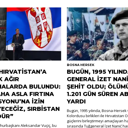
R
BOSNA HERSEK
 HIRVATİSTAN’A
BUGÜN, 1995 YILIN
K AĞIR
GENERAL İZET NAN
MALARDA BULUNDU:
ŞEHİT OLDU; ÖLÜM
AHA ASLA FIRTINA
1.201 GÜN SÜREN A
YONU’NA İZİN
YARDI
ECEĞİZ, SIRBİSTAN
Bugün, 1995 yılında, Bosna-Hersek 
DÜR”
Kolordusu birlikleri ile Hırvatistan 
güçlerini birleştirmeyi amaçlayan h
hurbaşkanı Aleksandar Vuçiç, bu
sırasında Tuğgeneral İzet Nanić hay