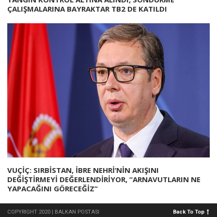
ÇALIŞMALARINA BAYRAKTAR TB2 DE KATILDI
VUÇİÇ: SIRBİSTAN, İBRE NEHRİ’NİN AKIŞINI
DEĞİŞTİRMEYİ DEĞERLENDİRİYOR, “ARNAVUTLARIN NE
YAPACAĞINI GÖRECEĞİZ”
COPYRIGHT 2020 | BALKAN POSTASI
Back To Top