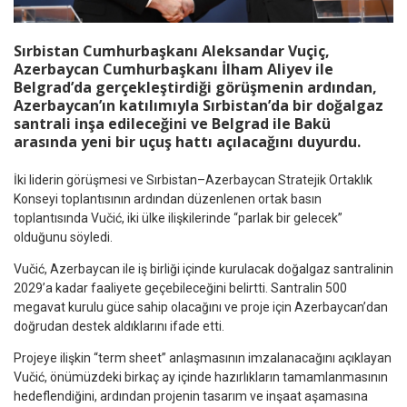
Sırbistan Cumhurbaşkanı Aleksandar Vuçiç,
Azerbaycan Cumhurbaşkanı İlham Aliyev ile
Belgrad’da gerçekleştirdiği görüşmenin ardından,
Azerbaycan’ın katılımıyla Sırbistan’da bir doğalgaz
santrali inşa edileceğini ve Belgrad ile Bakü
arasında yeni bir uçuş hattı açılacağını duyurdu.
İki liderin görüşmesi ve Sırbistan–Azerbaycan Stratejik Ortaklık
Konseyi toplantısının ardından düzenlenen ortak basın
toplantısında Vučić, iki ülke ilişkilerinde “parlak bir gelecek”
olduğunu söyledi.
Vučić, Azerbaycan ile iş birliği içinde kurulacak doğalgaz santralinin
2029’a kadar faaliyete geçebileceğini belirtti. Santralin 500
megavat kurulu güce sahip olacağını ve proje için Azerbaycan’dan
doğrudan destek aldıklarını ifade etti.
Projeye ilişkin “term sheet” anlaşmasının imzalanacağını açıklayan
Vučić, önümüzdeki birkaç ay içinde hazırlıkların tamamlanmasının
hedeflendiğini, ardından projenin tasarım ve inşaat aşamasına