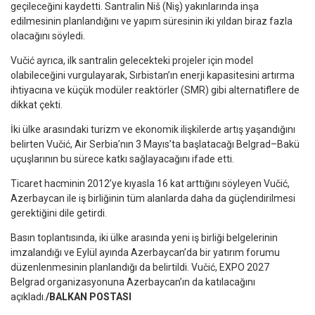
geçileceğini kaydetti. Santralin Niš (Niş) yakınlarında inşa
edilmesinin planlandığını ve yapım süresinin iki yıldan biraz fazla
olacağını söyledi.
Vučić ayrıca, ilk santralin gelecekteki projeler için model
olabileceğini vurgulayarak, Sırbistan’ın enerji kapasitesini artırma
ihtiyacına ve küçük modüler reaktörler (SMR) gibi alternatiflere de
dikkat çekti.
İki ülke arasındaki turizm ve ekonomik ilişkilerde artış yaşandığını
belirten Vučić, Air Serbia’nın 3 Mayıs’ta başlatacağı Belgrad–Bakü
uçuşlarının bu sürece katkı sağlayacağını ifade etti.
Ticaret hacminin 2012’ye kıyasla 16 kat arttığını söyleyen Vučić,
Azerbaycan ile iş birliğinin tüm alanlarda daha da güçlendirilmesi
gerektiğini dile getirdi.
Basın toplantısında, iki ülke arasında yeni iş birliği belgelerinin
imzalandığı ve Eylül ayında Azerbaycan’da bir yatırım forumu
düzenlenmesinin planlandığı da belirtildi. Vučić, EXPO 2027
Belgrad organizasyonuna Azerbaycan’ın da katılacağını
açıkladı.
/BALKAN POSTASI