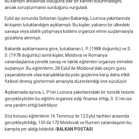
bu kampın arkasında olduğuna dair bir kanıtın bulunmadığını,
ancak soruşturmanın sürdüğünü vurguladı.
Eylül ayı sonunda Sırbistan İçişleri Bakanlığı, Loznica yakınlarında
iki kişinin tutuklandığını açıklamıştı. Bu kişiler, yabancı bir ülkedeki
savaşa veya silahlı çatışmaya katılımı organize etme suçlamasıyla
gözaltına alınmıştı.
Bakanlık açıklamasına göre, tutuklanan L. P. (1988 doğumlu) ve S.
S. (1978 doğumlu) isimli kişiler, Moldova ve Romanya
vatandaşlarına yönelik savaş ve taktik eğitimleri organize etmekle
suçlanıyor. Bu eğitimlerin, 28 Eylül’de Moldova’daki seçim günü
yaşanabilecek olası karışıklıklarda polis güçlerine karşı daha etkili
fiziksel direniş göstermek amacıyla düzenlendiği öne sürülüyor.
Açıklamada ayrıca, L. P.’nin Loznica yakınlarındaki bir turistik tesiste
gerçekleştirilen bu eğitimi organize edip finanse ettiği, S. S.’nin ise
ona yardım ettiği belirtiliyor.
Söz konusu eğitimlerin 16 Temmuz ile 12 Eylül tarihleri arasında
gerçekleştirildiği, 150 ila 170 Moldovalı ve Rumen vatandaşının bu
kampta yer aldığı bildirildi./
BALKAN POSTASI