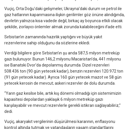
Vuçiç, Orta Doğu’daki gelişmeler, Ukrayna’daki durum ve petrol ile
gaz hatlarının kapanmasına ilişkin gerilimler göz önüne alındığında,
devletin yalnızca kısa vadede değil, birkaç ay boyunca etkili olacak
şekilde, zorlayıcı önlemler almak zorunda kalabileceğini ifade etti.
Sırbistan’ın zamanında hazırlık yaptığını ve büyük yakıt
rezervlerine sahip olduğunu da sözlerine ekledi.
Verdiği bilgilere göre Sırbistan’ın şu anda 587,5 milyon metreküp
gazı bulunuyor. Bunun 146,2 milyonu Macaristan’da, 441 milyonu
ise Banatski Dvor’da depolanmış durumda. Dizel rezervleri
508.436 ton (90 gün yetecek kadar), benzin rezervleri 120.972 ton
(91 gün yetecek kadar). Ayrıca 160 gün yetecek mazot ve 58 gün
yetecek kerosin de mevcut; askeri rezervler de dolu durumda.
“Yarın gaz kesilse bile, artık kış dönemi olmadığı için sistemimizin
kapasitesi depolardan yaklaşık 6 milyon metreküp gazı
karşılayabilir ve mevcut rezervlerle gerekli istikrarı sağlayabiliriz,”
dedi.
Vuçiç, akaryakıt vergilerinin düşürülmesi kararının, enflasyonu
kontrol altında tutmak ve vatandaşların yaşam standartlarını