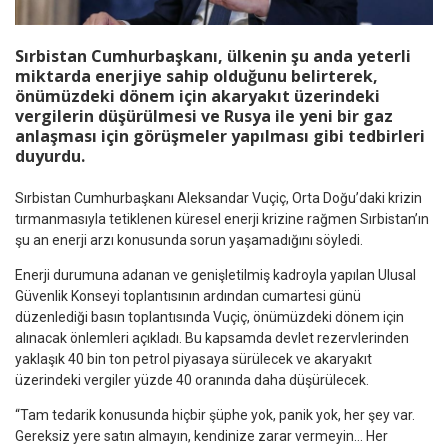
Sırbistan Cumhurbaşkanı, ülkenin şu anda yeterli
miktarda enerjiye sahip olduğunu belirterek,
önümüzdeki dönem için akaryakıt üzerindeki
vergilerin düşürülmesi ve Rusya ile yeni bir gaz
anlaşması için görüşmeler yapılması gibi tedbirleri
duyurdu.
Sırbistan Cumhurbaşkanı Aleksandar Vuçiç, Orta Doğu’daki krizin
tırmanmasıyla tetiklenen küresel enerji krizine rağmen Sırbistan’ın
şu an enerji arzı konusunda sorun yaşamadığını söyledi.
Enerji durumuna adanan ve genişletilmiş kadroyla yapılan Ulusal
Güvenlik Konseyi toplantısının ardından cumartesi günü
düzenlediği basın toplantısında Vuçiç, önümüzdeki dönem için
alınacak önlemleri açıkladı. Bu kapsamda devlet rezervlerinden
yaklaşık 40 bin ton petrol piyasaya sürülecek ve akaryakıt
üzerindeki vergiler yüzde 40 oranında daha düşürülecek.
“Tam tedarik konusunda hiçbir şüphe yok, panik yok, her şey var.
Gereksiz yere satın almayın, kendinize zarar vermeyin… Her