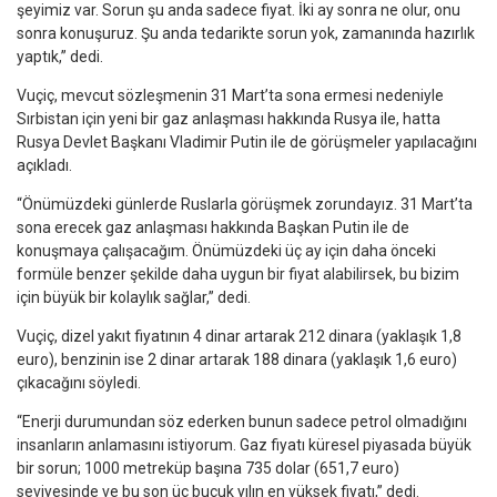
şeyimiz var. Sorun şu anda sadece fiyat. İki ay sonra ne olur, onu
sonra konuşuruz. Şu anda tedarikte sorun yok, zamanında hazırlık
yaptık,” dedi.
Vuçiç, mevcut sözleşmenin 31 Mart’ta sona ermesi nedeniyle
Sırbistan için yeni bir gaz anlaşması hakkında Rusya ile, hatta
Rusya Devlet Başkanı Vladimir Putin ile de görüşmeler yapılacağını
açıkladı.
“Önümüzdeki günlerde Ruslarla görüşmek zorundayız. 31 Mart’ta
sona erecek gaz anlaşması hakkında Başkan Putin ile de
konuşmaya çalışacağım. Önümüzdeki üç ay için daha önceki
formüle benzer şekilde daha uygun bir fiyat alabilirsek, bu bizim
için büyük bir kolaylık sağlar,” dedi.
Vuçiç, dizel yakıt fiyatının 4 dinar artarak 212 dinara (yaklaşık 1,8
euro), benzinin ise 2 dinar artarak 188 dinara (yaklaşık 1,6 euro)
çıkacağını söyledi.
“Enerji durumundan söz ederken bunun sadece petrol olmadığını
insanların anlamasını istiyorum. Gaz fiyatı küresel piyasada büyük
bir sorun; 1000 metreküp başına 735 dolar (651,7 euro)
seviyesinde ve bu son üç buçuk yılın en yüksek fiyatı,” dedi.