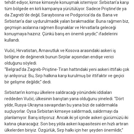
tehdit ediyor, kimse kimseyle konuşmak istemiyor. Sırbistan’a karşı
tüm bölgede en kirli kampanya yürütülüyor. Sadece Priştine’de ya
da Zagreb’de değil; Saraybosna ve Podgorica’da da. Bana ve
Sırbistan’a dair uydurulmadık yalan bırakmadılar. Buna rağmen biz,
geçmişin acılarına rağmen Boşnaklar ve Hırvatlarla geleceği
konuşmaya hazırız. Çünkü barış en önemli şeydir,” ifadelerini
kullandı.
Vučić, Hırvatistan, Arnavutluk ve Kosova arasındaki askeri iş
birliğine de değinerek bunun Sırplar açısından endişe verici
olduğunu söyledi.
“Belgrad’da Zagreb-Priştine-Tiran hattındaki yeni askeri ittifakı çok
iyi anlıyoruz. Bu, Sırp halkına karşı kurulmuş bir ittifaktır ve geçici
bir gelişme değildir,” dedi.
Sırbistan’ın komşu ülkelere saldıracağı yönündeki iddiaları
reddeden Vučić, ülkesinin barıştan yana olduğunu yineledi. “Dört
yıldır, Rusya-Ukrayna savaşından bu yana bizi de saldırmakla
suçluyorlar. Oysa Sırbistan kimseye saldırmadı, saldırmayı da
planlamıyor. Barış istiyoruz. Ancak iki yıl içinde askeri gücümüzü iki
katına çıkaracağız. Son beş yılda askeri kapasitesini en hızlı artıran
ülkelerden biriyiz. Özgürlük, Sırp halkı için her şeyden önemlidir,”