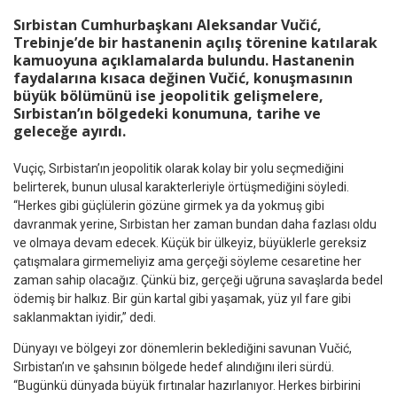
Sırbistan Cumhurbaşkanı Aleksandar Vučić,
Trebinje’de bir hastanenin açılış törenine katılarak
kamuoyuna açıklamalarda bulundu. Hastanenin
faydalarına kısaca değinen Vučić, konuşmasının
büyük bölümünü ise jeopolitik gelişmelere,
Sırbistan’ın bölgedeki konumuna, tarihe ve
geleceğe ayırdı.
Vuçiç, Sırbistan’ın jeopolitik olarak kolay bir yolu seçmediğini
belirterek, bunun ulusal karakterleriyle örtüşmediğini söyledi.
“Herkes gibi güçlülerin gözüne girmek ya da yokmuş gibi
davranmak yerine, Sırbistan her zaman bundan daha fazlası oldu
ve olmaya devam edecek. Küçük bir ülkeyiz, büyüklerle gereksiz
çatışmalara girmemeliyiz ama gerçeği söyleme cesaretine her
zaman sahip olacağız. Çünkü biz, gerçeği uğruna savaşlarda bedel
ödemiş bir halkız. Bir gün kartal gibi yaşamak, yüz yıl fare gibi
saklanmaktan iyidir,” dedi.
Dünyayı ve bölgeyi zor dönemlerin beklediğini savunan Vučić,
Sırbistan’ın ve şahsının bölgede hedef alındığını ileri sürdü.
“Bugünkü dünyada büyük fırtınalar hazırlanıyor. Herkes birbirini