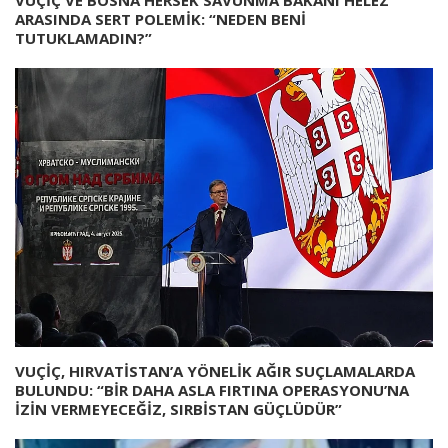
VUÇİÇ VE BOSNA HERSEK SAVUNMA BAKANI HELEZ
ARASINDA SERT POLEMİK: “NEDEN BENİ
TUTUKLAMADIN?”
VUÇİÇ, HIRVATİSTAN’A YÖNELİK AĞIR SUÇLAMALARDA
BULUNDU: “BİR DAHA ASLA FIRTINA OPERASYONU’NA
İZİN VERMEYECEĞİZ, SIRBİSTAN GÜÇLÜDÜR”