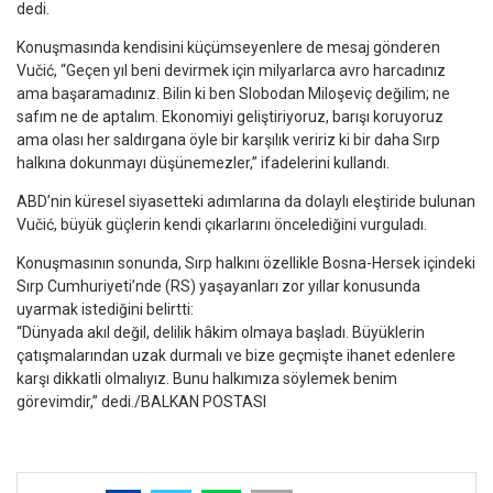
dedi.
Konuşmasında kendisini küçümseyenlere de mesaj gönderen
Vučić, “Geçen yıl beni devirmek için milyarlarca avro harcadınız
ama başaramadınız. Bilin ki ben Slobodan Miloşeviç değilim; ne
safım ne de aptalım. Ekonomiyi geliştiriyoruz, barışı koruyoruz
ama olası her saldırgana öyle bir karşılık veririz ki bir daha Sırp
halkına dokunmayı düşünemezler,” ifadelerini kullandı.
ABD’nin küresel siyasetteki adımlarına da dolaylı eleştiride bulunan
Vučić, büyük güçlerin kendi çıkarlarını öncelediğini vurguladı.
Konuşmasının sonunda, Sırp halkını özellikle Bosna-Hersek içindeki
Sırp Cumhuriyeti’nde (RS) yaşayanları zor yıllar konusunda
uyarmak istediğini belirtti:
“Dünyada akıl değil, delilik hâkim olmaya başladı. Büyüklerin
çatışmalarından uzak durmalı ve bize geçmişte ihanet edenlere
karşı dikkatli olmalıyız. Bunu halkımıza söylemek benim
görevimdir,” dedi./BALKAN POSTASI