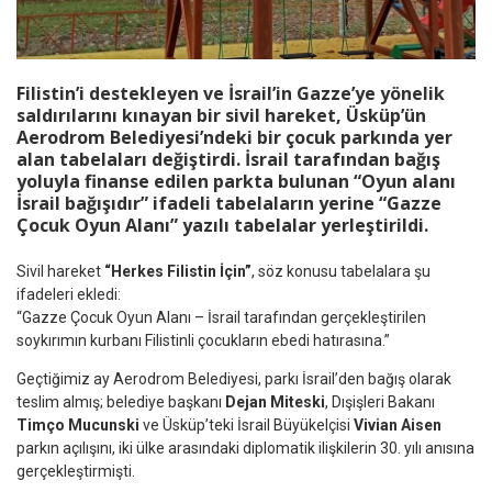
Filistin’i destekleyen ve İsrail’in Gazze’ye yönelik
saldırılarını kınayan bir sivil hareket, Üsküp’ün
Aerodrom Belediyesi’ndeki bir çocuk parkında yer
alan tabelaları değiştirdi. İsrail tarafından bağış
yoluyla finanse edilen parkta bulunan “Oyun alanı
İsrail bağışıdır” ifadeli tabelaların yerine “Gazze
Çocuk Oyun Alanı” yazılı tabelalar yerleştirildi.
Sivil hareket
“Herkes Filistin İçin”
, söz konusu tabelalara şu
ifadeleri ekledi:
“Gazze Çocuk Oyun Alanı – İsrail tarafından gerçekleştirilen
soykırımın kurbanı Filistinli çocukların ebedi hatırasına.”
Geçtiğimiz ay Aerodrom Belediyesi, parkı İsrail’den bağış olarak
teslim almış; belediye başkanı
Dejan Miteski
, Dışişleri Bakanı
Timço Mucunski
ve Üsküp’teki İsrail Büyükelçisi
Vivian Aisen
parkın açılışını, iki ülke arasındaki diplomatik ilişkilerin 30. yılı anısına
gerçekleştirmişti.