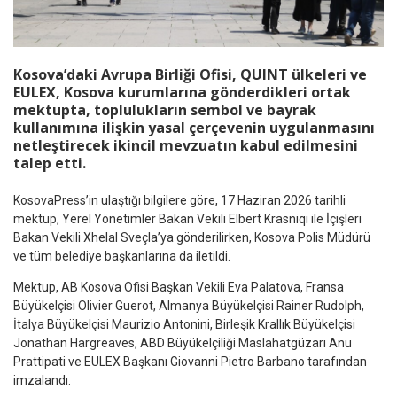
Kosova’daki
Avrupa Birliği Ofisi
, QUINT ülkeleri ve
EULEX
, Kosova kurumlarına gönderdikleri ortak
mektupta, toplulukların sembol ve bayrak
kullanımına ilişkin yasal çerçevenin uygulanmasını
netleştirecek ikincil mevzuatın kabul edilmesini
talep etti.
KosovaPress’in ulaştığı bilgilere göre, 17 Haziran 2026 tarihli
mektup, Yerel Yönetimler Bakan Vekili Elbert Krasniqi ile İçişleri
Bakan Vekili Xhelal Sveçla’ya gönderilirken, Kosova Polis Müdürü
ve tüm belediye başkanlarına da iletildi.
Mektup, AB Kosova Ofisi Başkan Vekili Eva Palatova, Fransa
Büyükelçisi Olivier Guerot, Almanya Büyükelçisi Rainer Rudolph,
İtalya Büyükelçisi Maurizio Antonini, Birleşik Krallık Büyükelçisi
Jonathan Hargreaves, ABD Büyükelçiliği Maslahatgüzarı Anu
Prattipati ve EULEX Başkanı Giovanni Pietro Barbano tarafından
imzalandı.