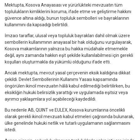
Mektupta, Kosova Anayasası ve yürürlükteki mevzuatın tüm
toplulukların kimliklerini koruma, ifade etme ve geliştirme hakkını
güvence altına aldığı, bunun topluluk sembolleri ve bayraklarının
kullanımını da kapsadığı belirtildi.
İmzacı taraflar, ulusal veya topluluk bayrakları dahil olmak üzere
sembollerin kullanımının anayasal bir hak olduğunu vurgulayarak,
Kosova makamlarının yalnızca bu hakka müdahale etmemekle
değil, aynı zamanda hakkın eşit şekilde kullanılabilmesi için gerekli
koşulları oluşturmakla da yükümlü olduğunu ifade etti.
Ancak mektupta, mevcut yasal çerçevenin eksik kaldığına dikkat
çekildi. Devlet Sembollerinin Kullanımı Yasası kapsamında
öngörülen ikincil mevzuatın hâlâ kabul edilmediği belirtilirken, bu
eksikliğin hukuki belirsizlik yarattığı ve uygulamada eşitsiz veya
ayrımcı yaklaşımlara yol açabileceği kaydedildi.
Bu nedenle AB, QUINT ve EULEX, Kosova kurumlarına öncelikli
olarak gerekli ikincil mevzuatı kabul etmeleri çağrısında bulunarak,
ülke genelinde hukuki netlik ve tutarlı uygulamanın sağlanmasını
istedi.