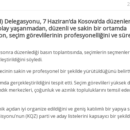
2
) Delegasyonu, 7 Haziran’da Kosova’da düzenl
olay yaşanmadan, düzenli ve sakin bir ortamda
on, seçim görevlilerinin profesyonelliğini ve sür
 sonra düzenlediği basın toplantısında, seçimlerin seçmenle
ştirildiğini söyledi.
cinin sakin ve profesyonel bir şekilde yürütüldüğünü belirtt
da gerçekleştirildiğini tespit etti. Seçim görevlileri yüksek
dık merkezleri, çoğunluk ve azınlık topluluklarını temsil ede
k açıdan iyi organize edildiğini ve geniş katılımlı bir yapıya 
nu’nun (KQZ) parti ve aday listelerini kapsayıcı bir şekil