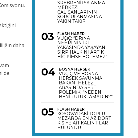
SREBRENİTSA ANMA
 Komisyonu,
MERKEZİ
ÇALIŞANLARININ
SORGULANMASINA
YAKIN TAKİP
ektiğini
FLASH HABER
VUÇİÇ: “DRİNA
NEHRİ’NİN İKİ
iliğin daha
YAKASINDA YAŞAYAN
SIRP HALKINI ARTIK
HİÇ KİMSE BÖLEMEZ”
evam
BOSNA HERSEK
i de
VUÇİÇ VE BOSNA
HERSEK SAVUNMA
BAKANI HELEZ
ARASINDA SERT
POLEMİK: “NEDEN
BENİ TUTUKLAMADIN?”
FLASH HABER
KOSOVA’DAKİ TOPLU
MEZARDA EN AZ DÖRT
KİŞİYE AİT KALINTILAR
BULUNDU