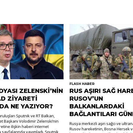
R
FLASH HABER
DYASI ZELENSKİ’NİN
RUS AŞIRI SAĞ HAR
D ZİYARETİ
RUSOV’UN
DA NE YAZIYOR?
BALKANLARDAKİ
BAĞLANTILARI GÜ
uluşları Sputnik ve RT Balkan,
t Başkanı Volodimir Zelenski’nin
Rusya merkezli aşırı sağcı ve ultra
retine ilişkin haberi internet
Rusov hareketinin, Bosna Hersek v
a sayfalarında yayımladı. Sputnik,