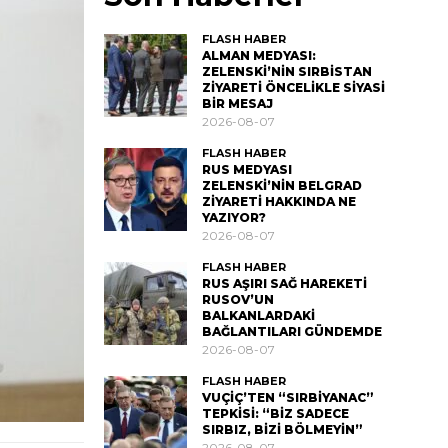
FLASH HABER
ALMAN MEDYASI:
ZELENSKİ’NİN SIRBİSTAN
ZİYARETİ ÖNCELİKLE SİYASİ
BİR MESAJ
2026-08-07
FLASH HABER
RUS MEDYASI
ZELENSKİ’NİN BELGRAD
ZİYARETİ HAKKINDA NE
YAZIYOR?
2026-08-07
FLASH HABER
RUS AŞIRI SAĞ HAREKETİ
RUSOV’UN
BALKANLARDAKİ
BAĞLANTILARI GÜNDEMDE
2026-08-07
FLASH HABER
VUÇİÇ’TEN “SIRBİYANAC”
TEPKİSİ: “BİZ SADECE
SIRBIZ, BİZİ BÖLMEYİN”
2026-08-07