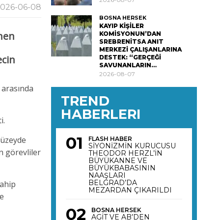
026-06-08
BOSNA HERSEK
KAYIP KİŞİLER
enen
KOMİSYONUN’DAN
SREBRENİTSA ANIT
MERKEZİ ÇALIŞANLARINA
ecin
DESTEK: “GERÇEĞİ
SAVUNANLARIN…
2026-08-07
r arasında
TREND
HABERLERI
i.
 düzeyde
FLASH HABER
SİYONİZMİN KURUCUSU
n görevliler
THEODOR HERZL’İN
BÜYÜKANNE VE
BÜYÜKBABASININ
NAAŞLARI
BELGRAD’DA
sahip
MEZARDAN ÇIKARILDI
de
BOSNA HERSEK
AGİT VE AB’DEN