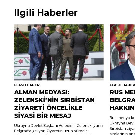
Ilgili Haberler
FLASH HABER
FLASH HABE
ALMAN MEDYASI:
RUS ME
ZELENSKİ’NİN SIRBİSTAN
BELGRA
ZİYARETİ ÖNCELİKLE
HAKKIN
SİYASİ BİR MESAJ
Rus medya kur
Ukrayna Devle
Ukrayna Devlet Başkanı Volodimir Zelenski yarın
Sırbistan ziya
Belgrad’a geliyor. Ziyaretin uzun süredir
sitelerinin an