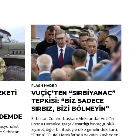
FLASH HABER
EKETİ
VUÇİÇ’TEN “SIRBİYANAC”
TEPKİSİ: “BİZ SADECE
SIRBIZ, BİZİ BÖLMEYİN”
NDEMDE
Sırbistan Cumhurbaşkanı Aleksandar Vučić’in
Bosna Hersek’e gerçekleştirdiği birkaç günlük
nasyonalist
ziyaret, diğer bir ifadeyle ülke genelindeki turu,
e Sırbistan
“Fırtına” (Oluja) Harekâtı’nda hayatını kaybeden