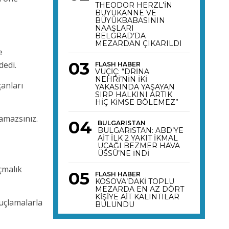
THEODOR HERZL’İN
BÜYÜKANNE VE
BÜYÜKBABASININ
NAAŞLARI
BELGRAD’DA
MEZARDAN ÇIKARILDI
e
dedi.
FLASH HABER
VUÇİÇ: “DRİNA
NEHRİ’NİN İKİ
çanları
YAKASINDA YAŞAYAN
SIRP HALKINI ARTIK
HİÇ KİMSE BÖLEMEZ”
çamazsınız.
BULGARISTAN
BULGARİSTAN: ABD’YE
AİT İLK 2 YAKIT İKMAL
UÇAĞI BEZMER HAVA
ÜSSÜ’NE İNDİ
çmalık
FLASH HABER
KOSOVA’DAKİ TOPLU
MEZARDA EN AZ DÖRT
KİŞİYE AİT KALINTILAR
suçlamalarla
BULUNDU