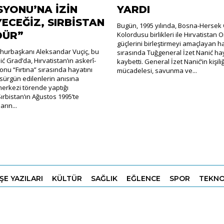
YONU’NA İZİN
YARDI
ECEĞİZ, SIRBİSTAN
Bugün, 1995 yılında, Bosna-Hersek 
DÜR”
Kolordusu birlikleri ile Hırvatistan 
güçlerini birleştirmeyi amaçlayan h
hurbaşkanı Aleksandar Vuçiç, bu
sırasında Tuğgeneral İzet Nanić hay
ć Grad’da, Hırvatistan’ın askerî-
kaybetti. General İzet Nanić’in kişili
onu “Fırtına” sırasında hayatını
mücadelesi, savunma ve...
ürgün edilenlerin anısına
erkezi törende yaptığı
rbistan’ın Ağustos 1995’te
rın...
ŞE YAZILARI
KÜLTÜR
SAĞLIK
EĞLENCE
SPOR
TEKNO
COPYRIGHT 2019 - 2020 | BALKAN POSTASI