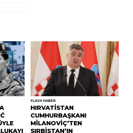
FLASH HABER
DA
HIRVATİSTAN
İĆ
CUMHURBAŞKANI
ÜYLE
MİLANOVİÇ’TEN
BLUKAYI
SIRBİSTAN’IN