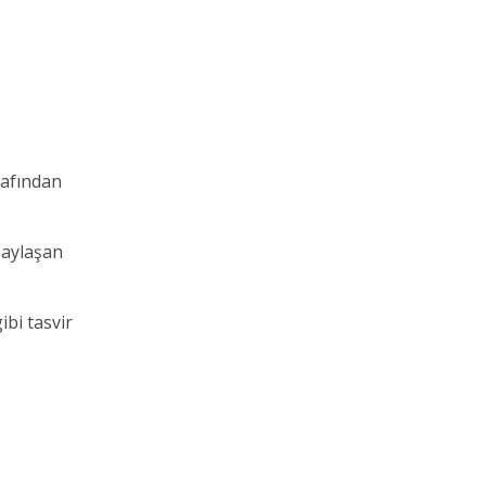
rafından
paylaşan
bi tasvir