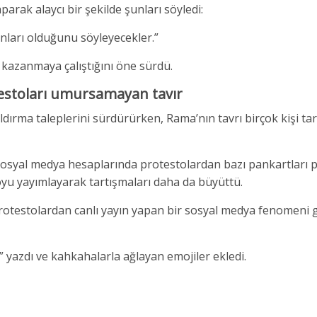
ak alaycı bir şekilde şunları söyledi:
anları olduğunu söyleyecekler.”
 kazanmaya çalıştığını öne sürdü.
testoları umursamayan tavır
kaldırma taleplerini sürdürürken, Rama’nın tavrı birçok kişi ta
sosyal medya hesaplarında protestolardan bazı pankartları 
oyu yayımlayarak tartışmaları daha da büyüttü.
protestolardan canlı yayın yapan bir sosyal medya fenomeni gi
 yazdı ve kahkahalarla ağlayan emojiler ekledi.