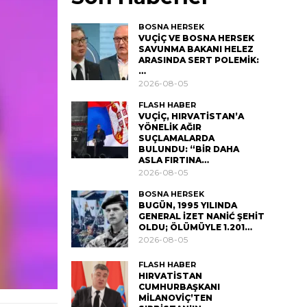
BOSNA HERSEK
VUÇİÇ VE BOSNA HERSEK
SAVUNMA BAKANI HELEZ
ARASINDA SERT POLEMİK:
…
2026-08-05
FLASH HABER
VUÇİÇ, HIRVATİSTAN’A
YÖNELİK AĞIR
SUÇLAMALARDA
BULUNDU: “BİR DAHA
ASLA FIRTINA…
2026-08-05
BOSNA HERSEK
BUGÜN, 1995 YILINDA
GENERAL İZET NANİĆ ŞEHİT
OLDU; ÖLÜMÜYLE 1.201…
2026-08-05
FLASH HABER
HIRVATİSTAN
CUMHURBAŞKANI
MİLANOVİÇ’TEN