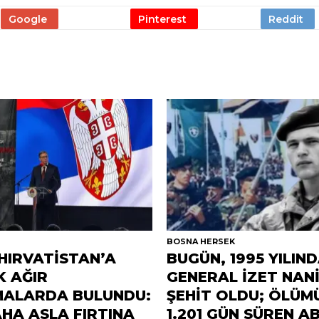
R
BOSNA HERSEK
 HIRVATİSTAN’A
BUGÜN, 1995 YILIN
K AĞIR
GENERAL İZET NAN
MALARDA BULUNDU:
ŞEHİT OLDU; ÖLÜM
AHA ASLA FIRTINA
1.201 GÜN SÜREN A