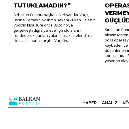
TUTUKLAMADIN?”
OPERAS
VERMEY
Sırbistan Cumhurbaşkanı Aleksandar Vuçiç,
GÜÇLÜ
Bosna Hersek Savunma Bakanı Zukan Helez’in,
Vuçiç’in kısa süre önce Bugojno’ya
Sırbistan Cum
gerçekleştirdiği ziyaretle ilgili iddialarını
akşam Mrkonji
reddederek bunları yalan olarak nitelendirdi.
polis operasy
Helez ise buna karşılık, Vuçiç’in...
kaybeden ve s
düzenlenen m
konuşmada, Sı
yaşanan olayla
HABER
ANALIZ
KÖ