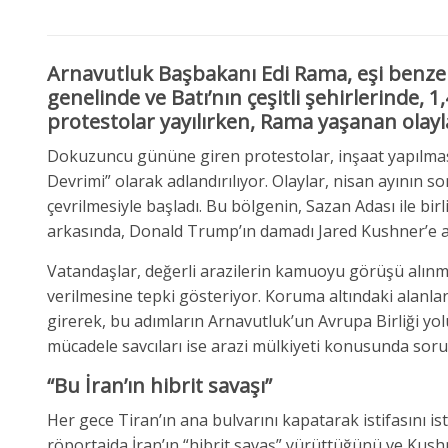
Arnavutluk Başbakanı Edi Rama, eşi benzeri
genelinde ve Batı’nın çeşitli şehirlerinde, 1
protestolar yayılırken, Rama yaşanan olayl
Dokuzuncu gününe giren protestolar, inşaat yapılma
Devrimi” olarak adlandırılıyor. Olaylar, nisan ayının 
çevrilmesiyle başladı. Bu bölgenin, Sazan Adası ile bi
arkasında, Donald Trump’ın damadı Jared Kushner’e ait
Vatandaşlar, değerli arazilerin kamuoyu görüşü alınm
verilmesine tepki gösteriyor. Koruma altındaki alanlar
girerek, bu adımların Arnavutluk’un Avrupa Birliği yol
mücadele savcıları ise arazi mülkiyeti konusunda soru
“Bu İran’ın hibrit savaşı”
Her gece Tiran’ın ana bulvarını kapatarak istifasını i
röportajda İran’ın “hibrit savaş” yürüttüğünü ve Kush