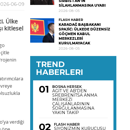
SIRBİSTAN’IN
026-06-09
SİLAHLANMASINA UYARI
2026-08-05
i. Ülke
FLASH HABER
KARADAĞ BAŞBAKANI
ı kitlesel
SPAJİĆ: ÜLKEDE DÜZENSİZ
GÖÇMEN KABUL
MERKEZLERİ
KURULMAYACAK
ngo
2026-08-05
çitle
Projenin
TREND
HABERLERI
tırımcılara
evreye
BOSNA HERSEK
AGİT VE AB’DEN
olsuzlukla
SREBRENİTSA ANMA
MERKEZİ
ÇALIŞANLARININ
SORGULANMASINA
YAKIN TAKİP
o’ya verdiği
FLASH HABER
ı öne
SİYONİZMİN KURUCUSU