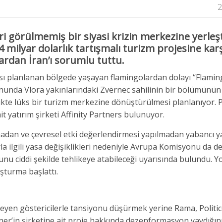
2
 görülmemiş bir siyasi krizin merkezine yerleşt
,4 milyar dolarlık tartışmalı turizm projesine karş
ardan İran’ı sorumlu tuttu.
sı planlanan bölgede yaşayan flamingolardan dolayı “Flami
sonunda Vlora yakınlarındaki Zvërnec sahilinin bir bölümünün 
rlikte lüks bir turizm merkezine dönüştürülmesi planlanıyor. 
 yatırım şirketi Affinity Partners bulunuyor.
adan ve çevresel etki değerlendirmesi yapılmadan yabancı ya
la ilgili yasa değişiklikleri nedeniyle Avrupa Komisyonu da d
unu ciddi şekilde tehlikeye atabileceği uyarısında bulundu. Y
şturma başlattı.
steyen göstericilerle tansiyonu düşürmek yerine Rama, Politic
ner’in şirketine ait proje hakkında dezenformasyon yaydığın