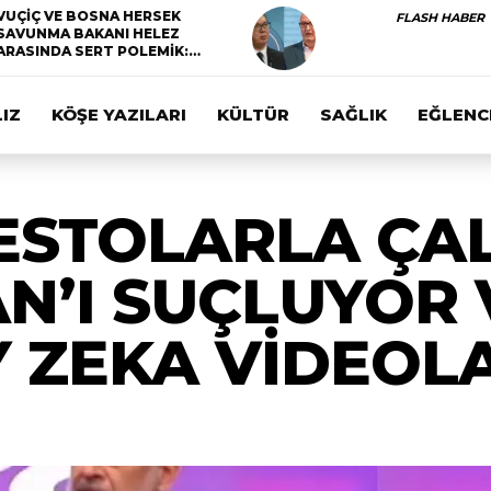
VUÇİÇ VE BOSNA HERSEK
FLASH HABER
SAVUNMA BAKANI HELEZ
ARASINDA SERT POLEMİK:…
IZ
KÖŞE YAZILARI
KÜLTÜR
SAĞLIK
EĞLENC
TESTOLARLA ÇA
N’I SUÇLUYOR 
Y ZEKA VİDEOL