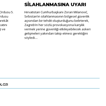
SİLAHLANMASINA UYARI
Ordusu 5.
Hırvatistan Cumhurbaşkanı Zoran Milanović,
Ordusu
Sırbistan’ın silahlanmasının bölgesel güvenlik
arekât
açısından bir tehdit oluşturduğunu belirterek,
atını
Zagreb’in her sözlü provokasyona karşılık
ği ve
vermek yerine güvenliği etkileyebilecek askeri
gelişmeleri yakından takip etmesi gerektiğini
söyledi....
LOJI