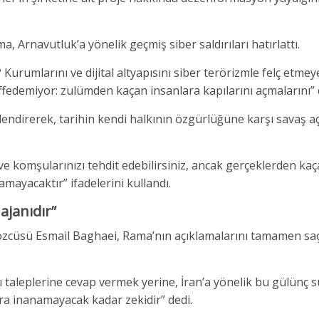
Arnavutluk’a yönelik geçmiş siber saldırıları hatırlattı.
urumlarını ve dijital altyapısını siber terörizmle felç etmey
ı affedemiyor: zulümden kaçan insanlara kapılarını açmalarını” 
lendirerek, tarihin kendi halkının özgürlüğüne karşı savaş a
z ve komşularınızı tehdit edebilirsiniz, ancak gerçeklerden ka
mayacaktır” ifadelerini kullandı.
ajanıdır”
 Sözcüsü Esmail Baghaei, Rama’nın açıklamalarını tamamen sa
lı taleplerine cevap vermek yerine, İran’a yönelik bu gülünç 
ra inanamayacak kadar zekidir” dedi.