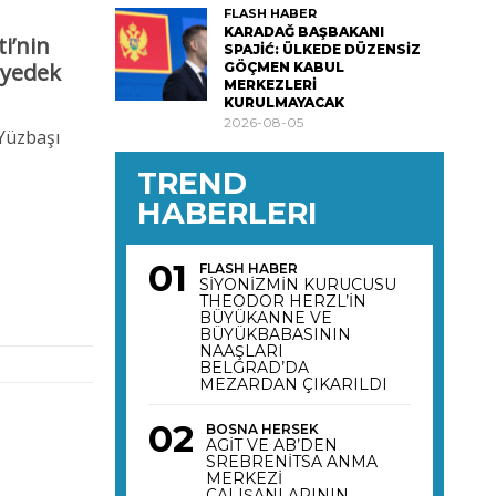
FLASH HABER
KARADAĞ BAŞBAKANI
i’nin
SPAJİĆ: ÜLKEDE DÜZENSİZ
 yedek
GÖÇMEN KABUL
MERKEZLERİ
KURULMAYACAK
2026-08-05
Yüzbaşı
TREND
HABERLERI
FLASH HABER
SİYONİZMİN KURUCUSU
THEODOR HERZL’İN
BÜYÜKANNE VE
BÜYÜKBABASININ
NAAŞLARI
BELGRAD’DA
MEZARDAN ÇIKARILDI
BOSNA HERSEK
AGİT VE AB’DEN
SREBRENİTSA ANMA
MERKEZİ
ÇALIŞANLARININ