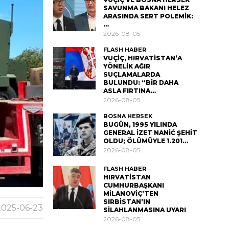
SAVUNMA BAKANI HELEZ
ARASINDA SERT POLEMİK:
…
2026-08-05
FLASH HABER
VUÇİÇ, HIRVATİSTAN’A
YÖNELİK AĞIR
SUÇLAMALARDA
BULUNDU: “BİR DAHA
ASLA FIRTINA…
2026-08-05
BOSNA HERSEK
BUGÜN, 1995 YILINDA
GENERAL İZET NANİĆ ŞEHİT
OLDU; ÖLÜMÜYLE 1.201…
2026-08-05
FLASH HABER
HIRVATİSTAN
CUMHURBAŞKANI
MİLANOVİÇ’TEN
SIRBİSTAN’IN
2025-06-23
SİLAHLANMASINA UYARI
2026-08-05