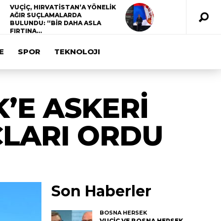
VUÇİÇ, HIRVATİSTAN’A YÖNELİK
AĞIR SUÇLAMALARDA
BULUNDU: “BİR DAHA ASLA
FIRTINA…
E
SPOR
TEKNOLOJI
’E ASKERİ
AÇLARI ORDU
Son Haberler
BOSNA HERSEK
VUÇİÇ VE BOSNA HERSEK