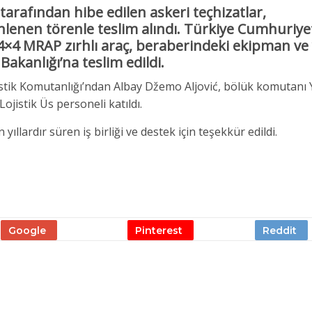
tarafından hibe edilen askeri teçhizatlar,
nlenen törenle teslim alındı. Türkiye Cumhuriyet
 4×4 MRAP
zırhlı araç, beraberindeki ekipman ve
akanlığı’na teslim edildi.
istik Komutanlığı’ndan Albay Džemo Aljović, bölük komutanı 
jistik Üs personeli katıldı.
ıllardır süren iş birliği ve destek için teşekkür edildi.