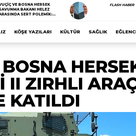
VUÇİÇ VE BOSNA HERSEK
FLASH HABER
SAVUNMA BAKANI HELEZ
ARASINDA SERT POLEMİK:…
IZ
KÖŞE YAZILARI
KÜLTÜR
SAĞLIK
EĞLENC
 BOSNA HERSEK
İ II ZIRHLI AR
 KATILDI