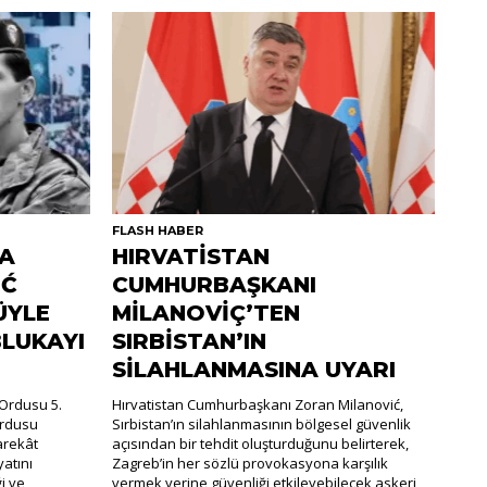
FLASH HABER
DA
HIRVATİSTAN
İĆ
CUMHURBAŞKANI
ÜYLE
MİLANOVİÇ’TEN
BLUKAYI
SIRBİSTAN’IN
SİLAHLANMASINA UYARI
Ordusu 5.
Hırvatistan Cumhurbaşkanı Zoran Milanović,
Ordusu
Sırbistan’ın silahlanmasının bölgesel güvenlik
arekât
açısından bir tehdit oluşturduğunu belirterek,
atını
Zagreb’in her sözlü provokasyona karşılık
ği ve
vermek yerine güvenliği etkileyebilecek askeri