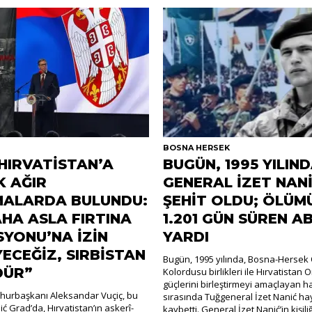
R
BOSNA HERSEK
 HIRVATİSTAN’A
BUGÜN, 1995 YILIN
K AĞIR
GENERAL İZET NAN
MALARDA BULUNDU:
ŞEHİT OLDU; ÖLÜM
AHA ASLA FIRTINA
1.201 GÜN SÜREN A
YONU’NA İZİN
YARDI
ECEĞİZ, SIRBİSTAN
Bugün, 1995 yılında, Bosna-Hersek 
DÜR”
Kolordusu birlikleri ile Hırvatistan 
güçlerini birleştirmeyi amaçlayan h
hurbaşkanı Aleksandar Vuçiç, bu
sırasında Tuğgeneral İzet Nanić hay
ć Grad’da, Hırvatistan’ın askerî-
kaybetti. General İzet Nanić’in kişili