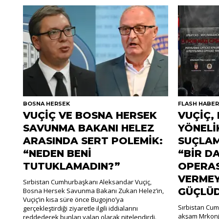
BOSNA HERSEK
FLASH HABE
VUÇİÇ VE BOSNA HERSEK
VUÇİÇ,
SAVUNMA BAKANI HELEZ
YÖNELİ
ARASINDA SERT POLEMİK:
SUÇLA
“NEDEN BENİ
“BİR D
TUTUKLAMADIN?”
OPERAS
VERMEY
Sırbistan Cumhurbaşkanı Aleksandar Vuçiç,
GÜÇLÜ
Bosna Hersek Savunma Bakanı Zukan Helez’in,
Vuçiç’in kısa süre önce Bugojno’ya
Sırbistan Cum
gerçekleştirdiği ziyaretle ilgili iddialarını
akşam Mrkonji
reddederek bunları yalan olarak nitelendirdi.