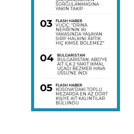
SORGULANMASINA
YAKIN TAKİP
FLASH HABER
VUÇİÇ: “DRİNA
NEHRİ’NİN İKİ
YAKASINDA YAŞAYAN
SIRP HALKINI ARTIK
HİÇ KİMSE BÖLEMEZ”
BULGARISTAN
BULGARİSTAN: ABD’YE
AİT İLK 2 YAKIT İKMAL
UÇAĞI BEZMER HAVA
ÜSSÜ’NE İNDİ
FLASH HABER
KOSOVA’DAKİ TOPLU
MEZARDA EN AZ DÖRT
KİŞİYE AİT KALINTILAR
BULUNDU