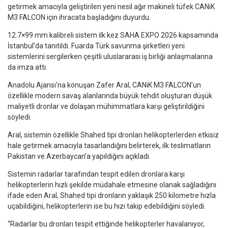
getirmek amacıyla geliştirilen yeni nesil ağır makineli tüfek CANiK
M3 FALCON için ihracata başladığını duyurdu.
12.7×99 mm kalibreli sistem ilk kez SAHA EXPO 2026 kapsamında
İstanbul’da tanıtıldı. Fuarda Türk savunma şirketleri yeni
sistemlerini sergilerken çeşitli uluslararası iş birliği anlaşmalarına
da imza attı.
Anadolu Ajansı’na konuşan Zafer Aral, CANiK M3 FALCON’un
özellikle modern savaş alanlarında büyük tehdit oluşturan düşük
maliyetli dronlar ve dolaşan mühimmatlara karşı geliştirildiğini
söyledi.
Aral, sistemin özellikle Shahed tipi dronları helikopterlerden etkisiz
hale getirmek amacıyla tasarlandığını belirterek, ilk teslimatların
Pakistan ve Azerbaycan’a yapıldığını açıkladı.
Sistemin radarlar tarafından tespit edilen dronlara karşı
helikopterlerin hızlı şekilde müdahale etmesine olanak sağladığını
ifade eden Aral, Shahed tipi dronların yaklaşık 250 kilometre hızla
uçabildiğini, helikopterlerin ise bu hızı takip edebildiğini söyledi.
“Radarlar bu dronları tespit ettiğinde helikopterler havalanıyor,