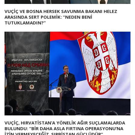
VUÇİÇ VE BOSNA HERSEK SAVUNMA BAKANI HELEZ
ARASINDA SERT POLEMİK: “NEDEN BENİ
TUTUKLAMADIN?”
VUÇİÇ, HIRVATİSTAN’A YÖNELİK AĞIR SUÇLAMALARDA
BULUNDU: “BİR DAHA ASLA FIRTINA OPERASYONU’NA
İZİN VERMEYECEĞİZ, SIRBİSTAN GÜÇLÜDÜR”