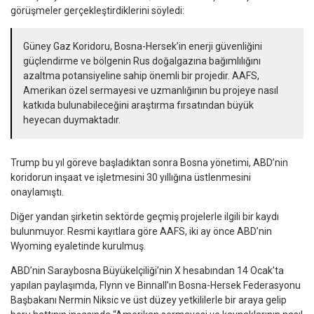
görüşmeler gerçekleştirdiklerini söyledi:
Güney Gaz Koridoru, Bosna-Hersek’in enerji güvenliğini
güçlendirme ve bölgenin Rus doğalgazına bağımlılığını
azaltma potansiyeline sahip önemli bir projedir. AAFS,
Amerikan özel sermayesi ve uzmanlığının bu projeye nasıl
katkıda bulunabileceğini araştırma fırsatından büyük
heyecan duymaktadır.
Trump bu yıl göreve başladıktan sonra Bosna yönetimi, ABD’nin
koridorun inşaat ve işletmesini 30 yıllığına üstlenmesini
onaylamıştı.
Diğer yandan şirketin sektörde geçmiş projelerle ilgili bir kaydı
bulunmuyor. Resmi kayıtlara göre AAFS, iki ay önce ABD’nin
Wyoming eyaletinde kurulmuş.
ABD’nin Saraybosna Büyükelçiliği’nin X hesabından 14 Ocak’ta
yapılan paylaşımda, Flynn ve Binnall’ın Bosna-Hersek Federasyonu
Başbakanı Nermin Niksic ve üst düzey yetkililerle bir araya gelip