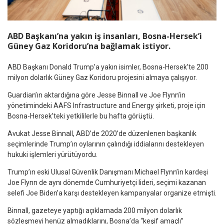
ABD Başkanı’na yakın iş insanları, Bosna-Hersek’i
Güney Gaz Koridoru’na bağlamak istiyor.
ABD Başkanı Donald Trump’a yakın isimler, Bosna-Hersek’te 200
milyon dolarlık Güney Gaz Koridoru projesini almaya çalışıyor.
Guardian’ın aktardığına göre Jesse Binnall ve Joe Flynn’in
yönetimindeki AAFS Infrastructure and Energy şirketi, proje için
Bosna-Hersek’teki yetkililerle bu hafta görüştü.
Avukat Jesse Binnall, ABD’de 2020’de düzenlenen başkanlık
seçimlerinde Trump’ın oylarının çalındığı iddialarını destekleyen
hukuki işlemleri yürütüyordu.
Trump’ın eski Ulusal Güvenlik Danışmanı Michael Flynn’in kardeşi
Joe Flynn de aynı dönemde Cumhuriyetçi lideri, seçimi kazanan
selefi Joe Biden’a karşı destekleyen kampanyalar organize etmişti.
Binnall, gazeteye yaptığı açıklamada 200 milyon dolarlık
sözleşmeyi henüz almadıklarını, Bosna’da “keşif amaçlı”