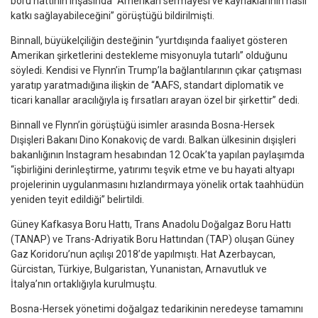
boru hattının inşasında “Amerikan sermayesi ve kaynaklarının nasıl
katkı sağlayabileceğini” görüştüğü bildirilmişti.
Binnall, büyükelçiliğin desteğinin “yurtdışında faaliyet gösteren
Amerikan şirketlerini destekleme misyonuyla tutarlı” olduğunu
söyledi. Kendisi ve Flynn’in Trump’la bağlantılarının çıkar çatışması
yaratıp yaratmadığına ilişkin de “AAFS, standart diplomatik ve
ticari kanallar aracılığıyla iş fırsatları arayan özel bir şirkettir” dedi.
Binnall ve Flynn’in görüştüğü isimler arasında Bosna-Hersek
Dışişleri Bakanı Dino Konakoviç de vardı. Balkan ülkesinin dışişleri
bakanlığının Instagram hesabından 12 Ocak’ta yapılan paylaşımda
“işbirliğini derinleştirme, yatırımı teşvik etme ve bu hayati altyapı
projelerinin uygulanmasını hızlandırmaya yönelik ortak taahhüdün
yeniden teyit edildiği” belirtildi.
Güney Kafkasya Boru Hattı, Trans Anadolu Doğalgaz Boru Hattı
(TANAP) ve Trans-Adriyatik Boru Hattından (TAP) oluşan Güney
Gaz Koridoru’nun açılışı 2018’de yapılmıştı. Hat Azerbaycan,
Gürcistan, Türkiye, Bulgaristan, Yunanistan, Arnavutluk ve
İtalya’nın ortaklığıyla kurulmuştu.
Bosna-Hersek yönetimi doğalgaz tedarikinin neredeyse tamamını