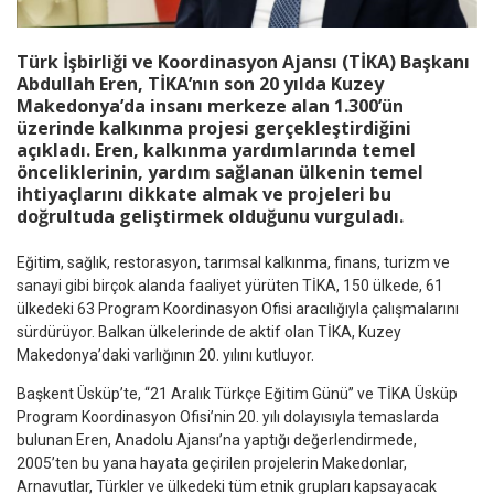
Türk İşbirliği ve Koordinasyon Ajansı (TİKA) Başkanı
Abdullah Eren, TİKA’nın son 20 yılda Kuzey
Makedonya’da insanı merkeze alan 1.300’ün
üzerinde kalkınma projesi gerçekleştirdiğini
açıkladı. Eren, kalkınma yardımlarında temel
önceliklerinin, yardım sağlanan ülkenin temel
ihtiyaçlarını dikkate almak ve projeleri bu
doğrultuda geliştirmek olduğunu vurguladı.
Eğitim, sağlık, restorasyon, tarımsal kalkınma, finans, turizm ve
sanayi gibi birçok alanda faaliyet yürüten TİKA, 150 ülkede, 61
ülkedeki 63 Program Koordinasyon Ofisi aracılığıyla çalışmalarını
sürdürüyor. Balkan ülkelerinde de aktif olan TİKA, Kuzey
Makedonya’daki varlığının 20. yılını kutluyor.
Başkent Üsküp’te, “21 Aralık Türkçe Eğitim Günü” ve TİKA Üsküp
Program Koordinasyon Ofisi’nin 20. yılı dolayısıyla temaslarda
bulunan Eren, Anadolu Ajansı’na yaptığı değerlendirmede,
2005’ten bu yana hayata geçirilen projelerin Makedonlar,
Arnavutlar, Türkler ve ülkedeki tüm etnik grupları kapsayacak