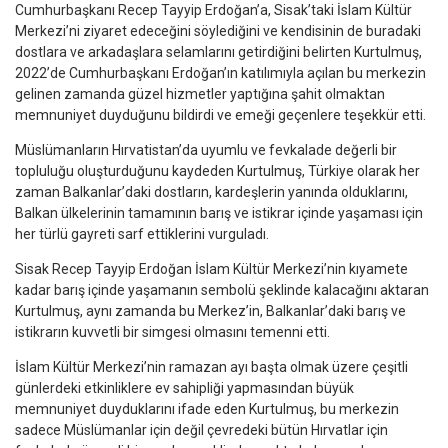
Cumhurbaşkanı Recep Tayyip Erdoğan’a, Sisak’taki İslam Kültür
Merkezi’ni ziyaret edeceğini söylediğini ve kendisinin de buradaki
dostlara ve arkadaşlara selamlarını getirdiğini belirten Kurtulmuş,
2022’de Cumhurbaşkanı Erdoğan’ın katılımıyla açılan bu merkezin
gelinen zamanda güzel hizmetler yaptığına şahit olmaktan
memnuniyet duyduğunu bildirdi ve emeği geçenlere teşekkür etti.
Müslümanların Hırvatistan’da uyumlu ve fevkalade değerli bir
topluluğu oluşturduğunu kaydeden Kurtulmuş, Türkiye olarak her
zaman Balkanlar’daki dostların, kardeşlerin yanında olduklarını,
Balkan ülkelerinin tamamının barış ve istikrar içinde yaşaması için
her türlü gayreti sarf ettiklerini vurguladı.
Sisak Recep Tayyip Erdoğan İslam Kültür Merkezi’nin kıyamete
kadar barış içinde yaşamanın sembolü şeklinde kalacağını aktaran
Kurtulmuş, aynı zamanda bu Merkez’in, Balkanlar’daki barış ve
istikrarın kuvvetli bir simgesi olmasını temenni etti.
İslam Kültür Merkezi’nin ramazan ayı başta olmak üzere çeşitli
günlerdeki etkinliklere ev sahipliği yapmasından büyük
memnuniyet duyduklarını ifade eden Kurtulmuş, bu merkezin
sadece Müslümanlar için değil çevredeki bütün Hırvatlar için