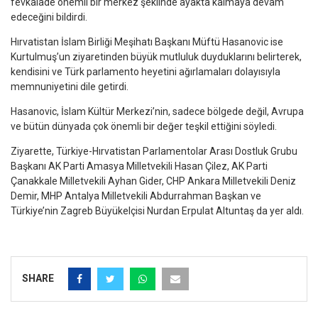
fevkalade önemli bir merkez şeklinde ayakta kalmaya devam
edeceğini bildirdi.
Hırvatistan İslam Birliği Meşihatı Başkanı Müftü Hasanovic ise
Kurtulmuş’un ziyaretinden büyük mutluluk duyduklarını belirterek,
kendisini ve Türk parlamento heyetini ağırlamaları dolayısıyla
memnuniyetini dile getirdi.
Hasanovic, İslam Kültür Merkezi’nin, sadece bölgede değil, Avrupa
ve bütün dünyada çok önemli bir değer teşkil ettiğini söyledi.
Ziyarette, Türkiye-Hırvatistan Parlamentolar Arası Dostluk Grubu
Başkanı AK Parti Amasya Milletvekili Hasan Çilez, AK Parti
Çanakkale Milletvekili Ayhan Gider, CHP Ankara Milletvekili Deniz
Demir, MHP Antalya Milletvekili Abdurrahman Başkan ve
Türkiye’nin Zagreb Büyükelçisi Nurdan Erpulat Altuntaş da yer aldı.
SHARE