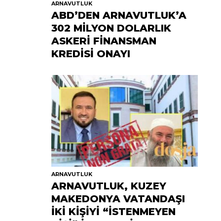
ARNAVUTLUK
ABD’DEN ARNAVUTLUK’A
302 MİLYON DOLARLIK
ASKERİ FİNANSMAN
KREDİSİ ONAYI
ARNAVUTLUK
ARNAVUTLUK, KUZEY
MAKEDONYA VATANDAŞI
İKİ KİŞİYİ “İSTENMEYEN