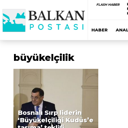
FLASH HABER
HABER
ANAL
büyükelçilik
Bosnalı Sırp liderin
‘Büyükelçiliği Kudüs’e
taşıma’ teklifi