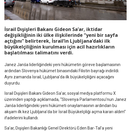
İsrail Dışişleri Bakanı Gideon Sa’ar, iktidar
değişikliğinin iki ülke ilişkilerinde “yeni bir sayfa
açtığını” belirterek, İsrail’in Ljubljana’daki ilk
büyükelçiliğinin kurulması için acil hazırlıkların
başlatılması talimatını verdi.
Janez Janša liderliğindeki yeni hükümetin göreve başlamasının
ardından Slovenya hükümet binasındaki Filistin bayrağı indirildi.
Aynı zamanda İsrail, Ljubljana’da ilk büyükelçiliğini açacağını
duyurdu.
İsrail Dışişleri Bakanı Gideon Sa’ar, sosyal medya platformu X
üzerinden yaptığı açıklamada, “Slovenya Parlamentosu’nun Janez
Janša liderliğindeki yeni hükümeti onaylamasının ardından bu
akşam ilk kez Ljubljana’da bir İsrail Büyükelçiliği açma kararı aldım”
ifadelerini kullandı.
Sa’ar, Dışişleri Bakanlığı Genel Direktörü Eden Bar-Tal’a yeni