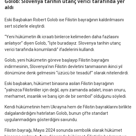
Golob: Slovenya tarihin utanç verici tarafında yer
aldı
Eski Başbakan Robert Golob ise Filistin bayrağının kaldırılmasını
sert sözlerle eleştirdi.
“Yeni hükümetin ilk icraatı binlerce kelimeden daha fazlasını
anlatıyor” diyen Golob, “İşte buradayız. Slovenya tarihin utanç
verici tarafında konumlandı” ifadelerini kullandı.
Golob, yeni hükümetin göreve başlayıp Filistin bayrağını
indirmesinin, Slovenya’nın Filistin devletini tanımasının ikinci yıl
dönümüne denk gelmesini “üzücü bir tesadüf” olarak nitelendirdi.
Eski başbakan, hükümet binasına asılan Filistin bayrağının
“yalnızca Filistinliler için değil, aynı zamanda adalet, insan onuru,
merhamet, insanlık ve barış için de bir sembol” olduğunu söyledi.
Kendi hükümetinin hem Ukrayna hem de Filistin bayraklarını birlikte
dalgalandırdığını hatırlatan Golob, bunun çifte standart
uygulanmadığını gösterdiğini savundu.
Filistin bayrağı, Mayıs 2024 sonunda sembolik olarak hükümet