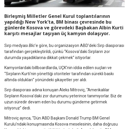
Birleşmiş Milletler Genel Kurul toplantılarının
yapıldığı New York’ta, BM binası çevresinde bu
günlerde Kosova ve görevdeki Başbakan Albin Kurti
karşıtı mesajlar taşıyan üç kamyon dolaşıyor.
Sırp medyası
Blic
’e göre, bu organizasyon ABD’deki Sırp diasporası
tarafından gerçekleştirildi, çünkü “Kosova’daki Sırpların zor
durumda yaşadıklarına dikkat çekmek” istiyorlar.
Kamyonlardaki billboardlarda, UÇK’nin iddia edilen suçları ve
“Sırpların Kurti’nin yönettiği otoriteler tarafından sürekli baskı
altında oldukları” yönündeki şikayetler yer aldı.
Sırp diasporası adına konuşan Aleks Mitroviç, “Amerikalılar
Sırpların Kosova’daki zor durumunu yeterince tanımıyorlar. Biz de
uzun süredir devam eden bu durumu gündeme getirmek
istiyoruz” dedi.
Mitroviç ayrıca, “Dün ABD Başkanı Donald Trump BM Genel
Kurulu’ndaki konuşmasında Kosova meselesinin, daha doğrusu