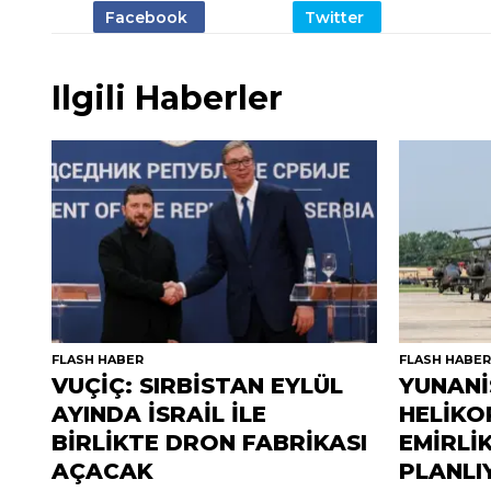
Ilgili Haberler
FLASH HABER
FLASH HABE
VUÇİÇ: SIRBİSTAN EYLÜL
YUNANİ
AYINDA İSRAİL İLE
HELİKO
BİRLİKTE DRON FABRİKASI
EMİRLİ
AÇACAK
PLANLI