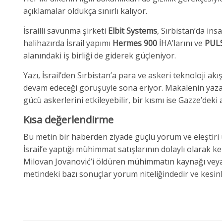
açıklamalar oldukça sınırlı kalıyor.
İsrailli savunma şirketi
Elbit Systems
, Sırbistan’da ins
halihazırda İsrail yapımı
Hermes 900
İHA’larını ve
PUL
alanındaki iş birliği de giderek güçleniyor.
Yazı, İsrail’den Sırbistan’a para ve askeri teknoloji 
devam edeceği görüşüyle sona eriyor. Makalenin yaz
gücü askerlerini etkileyebilir, bir kısmı ise Gazze’deki
Kısa değerlendirme
Bu metin bir haberden ziyade güçlü yorum ve eleştiri uns
İsrail’e yaptığı mühimmat satışlarının dolaylı olarak ke
Milovan Jovanović’i öldüren mühimmatın kaynağı veya
metindeki bazı sonuçlar yorum niteliğindedir ve kesinl