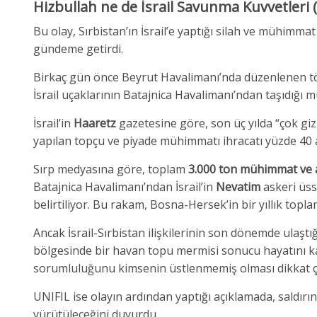
Hizbullah ne de İsrail Savunma Kuvvetleri 
Bu olay, Sırbistan’ın İsrail’e yaptığı silah ve mühimmat
gündeme getirdi.
Birkaç gün önce Beyrut Havalimanı’nda düzenlenen töre
İsrail uçaklarının Batajnica Havalimanı’ndan taşıdığı 
İsrail’in
Haaretz
gazetesine göre, son üç yılda “çok giz
yapılan topçu ve piyade mühimmatı ihracatı yüzde 40 a
Sırp medyasına göre, toplam
3.000 ton mühimmat ve 
Batajnica Havalimanı’ndan İsrail’in
Nevatim
askeri üss
belirtiliyor. Bu rakam, Bosna-Hersek’in bir yıllık top
Ancak İsrail-Sırbistan ilişkilerinin son dönemde ulaşt
bölgesinde bir havan topu mermisi sonucu hayatını kayb
sorumluluğunu kimsenin üstlenmemiş olması dikkat ç
UNIFIL ise olayın ardından yaptığı açıklamada, saldır
yürütüleceğini duyurdu.