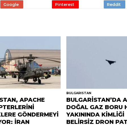
R
BULGARISTAN
STAN, APACHE
BULGARİSTAN’DA 
PTERLERİNİ
DOĞAL GAZ BORU 
KLERE GÖNDERMEYİ
YAKININDA KİMLİĞİ
YOR: İRAN
BELİRSİZ DRON PA