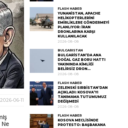
FLASH HABER
YUNANİSTAN, APACHE
HELİKOPTERLERİNİ
EMİRLİKLERE GÖNDERMEYİ
PLANLIYOR: İRAN
DRONLARINA KARŞI
KULLANILACAK
2026-08-08
BULGARISTAN
BULGARİSTAN’DA ANA
DOĞAL GAZ BORU HATTI
YAKININDA KİMLİĞİ
BELİRSİZ DRON…
2026-08-08
FLASH HABER
ZELENSKİ SIRBİSTAN’DAN
AÇIKLADI: KOSOVA’YI
TANIMAMA TUTUMUMUZ
2026-06-11
DEĞİŞMEDİ
2026-08-08
miş
FLASH HABER
KOSOVA MECLİSİNDE
. Ne
PROTESTO: BAŞBAKANA