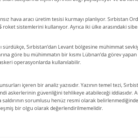
ansız hava aracı üretim tesisi kurmayı planlıyor. Sırbistan Or
S
roket sistemlerini kullanıyor. Ayrıca iki ülke arasındaki si
akışı sürdükçe, Sırbistan’dan Levant bölgesine mühimmat sevki
arına göre bu mühimmatın bir kısmı Lübnan’da görev yapan
 askeri operasyonlarda kullanılabilir.
urları içeren bir analiz yazısıdır. Yazının temel tezi, Sırbis
ndi askerlerinin güvenliğini tehlikeye atabileceği iddiasıdır. 
 saldırının sorumlusu henüz resmi olarak belirlenmediğinde
eşmiş bir olgu olarak değerlendirilmemelidir.