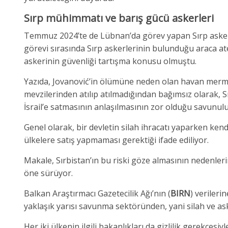
Sırp mühimmatı ve barış gücü askerleri
Temmuz 2024’te de Lübnan’da görev yapan Sırp askerler
görevi sırasında Sırp askerlerinin bulunduğu araca a
askerinin güvenliği tartışma konusu olmuştu.
Yazıda, Jovanović’in ölümüne neden olan havan mermis
mevzilerinden atılıp atılmadığından bağımsız olarak, 
İsrail’e satmasının anlaşılmasının zor olduğu savunul
Genel olarak, bir devletin silah ihracatı yaparken kend
ülkelere satış yapmaması gerektiği ifade ediliyor.
Makale, Sırbistan’ın bu riski göze almasının nedenler
öne sürüyor.
Balkan Araştırmacı Gazetecilik Ağı’nın (
BIRN
) verileri
yaklaşık yarısı savunma sektöründen, yani silah ve as
Her iki ülkenin ilgili bakanlıkları da gizlilik gerekçesiy