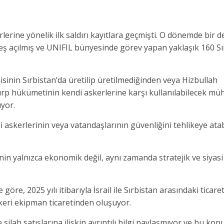
ine yönelik ilk saldırı kayıtlara geçmişti. O dönemde bir d
teş açılmış ve UNIFIL bünyesinde görev yapan yaklaşık 160 Sı
inin Sırbistan’da üretilip üretilmediğinden veya Hizbullah
Sırp hükümetinin kendi askerlerine karşı kullanılabilecek m
uyor.
i askerlerinin veya vatandaşlarının güvenliğini tehlikeye ata
inin yalnızca ekonomik değil, aynı zamanda stratejik ve siyas
ne göre, 2025 yılı itibarıyla İsrail ile Sırbistan arasındaki ticar
keri ekipman ticaretinden oluşuyor.
le silah satışlarına ilişkin ayrıntılı bilgi paylaşmıyor ve bu ko