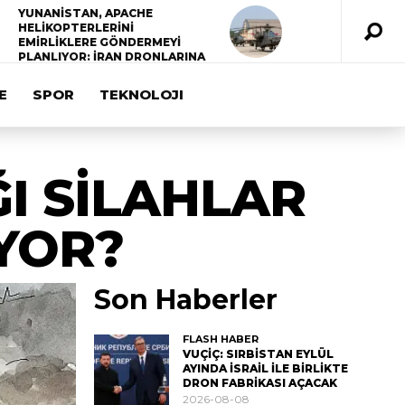
YUNANİSTAN, APACHE
HELİKOPTERLERİNİ
EMİRLİKLERE GÖNDERMEYİ
PLANLIYOR: İRAN DRONLARINA
KARŞI KULLANILACAK
E
SPOR
TEKNOLOJI
ĞI SİLAHLAR
YOR?
Son Haberler
FLASH HABER
VUÇİÇ: SIRBİSTAN EYLÜL
AYINDA İSRAİL İLE BİRLİKTE
DRON FABRİKASI AÇACAK
2026-08-08