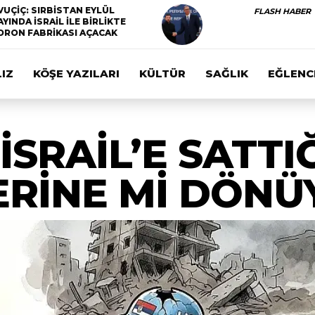
VUÇİÇ: SIRBİSTAN EYLÜL
FLASH HABER
AYINDA İSRAİL İLE BİRLİKTE
DRON FABRİKASI AÇACAK
IZ
KÖŞE YAZILARI
KÜLTÜR
SAĞLIK
EĞLENC
 İSRAİL’E SATTI
ERİNE Mİ DÖNÜ