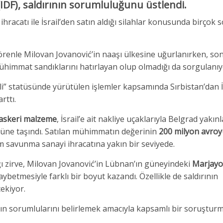
(IDF), saldırının sorumluluğunu üstlendi.
 ihracatı ile İsrail’den satın aldığı silahlar konusunda birçok 
nle Milovan Jovanović’in naaşı ülkesine uğurlanırken, son i
mühimmat sandıklarını hatırlayan olup olmadığı da sorgulanıy
li” statüsünde yürütülen işlemler kapsamında Sırbistan’dan İs
rttı.
askeri malzeme
, İsrail’e ait nakliye uçaklarıyla Belgrad yakın
üne taşındı. Satılan mühimmatın değerinin
200 milyon avroyu
lam savunma sanayi ihracatına yakın bir seviyede.
ığı zirve, Milovan Jovanović’in Lübnan’ın güneyindeki
Marjay
etmesiyle farklı bir boyut kazandı. Özellikle de saldırının
ekiyor.
ının sorumlularını belirlemek amacıyla kapsamlı bir soruştur