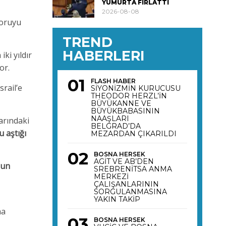
YUMURTA FIRLATTI
2026-08-08
soruyu
TREND
HABERLERI
ki yıldır
or.
FLASH HABER
rail’e
SİYONİZMİN KURUCUSU
THEODOR HERZL’İN
BÜYÜKANNE VE
BÜYÜKBABASININ
NAAŞLARI
larındaki
BELGRAD’DA
 aştığı
MEZARDAN ÇIKARILDI
BOSNA HERSEK
AGİT VE AB’DEN
oun
SREBRENİTSA ANMA
MERKEZİ
ÇALIŞANLARININ
SORGULANMASINA
YAKIN TAKİP
ma
BOSNA HERSEK