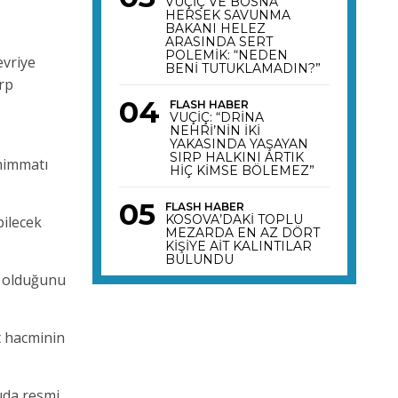
VUÇİÇ VE BOSNA
HERSEK SAVUNMA
BAKANI HELEZ
ARASINDA SERT
POLEMİK: “NEDEN
evriye
BENİ TUTUKLAMADIN?”
rp
FLASH HABER
VUÇİÇ: “DRİNA
NEHRİ’NİN İKİ
YAKASINDA YAŞAYAN
SIRP HALKINI ARTIK
ühimmatı
HİÇ KİMSE BÖLEMEZ”
FLASH HABER
KOSOVA’DAKİ TOPLU
bilecek
MEZARDA EN AZ DÖRT
KİŞİYE AİT KALINTILAR
BULUNDU
i olduğunu
et hacminin
nuda resmi