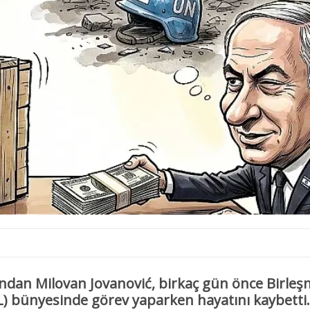
rından
Milovan Jovanović
, birkaç gün önce Birleş
L
) bünyesinde görev yaparken hayatını kaybetti