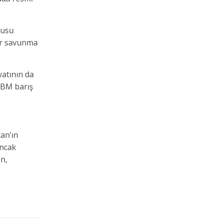
dusu
ber savunma
yatının da
 BM barış
tan’ın
Ancak
n,