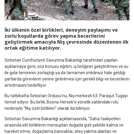
İki ülkenin özel birlikleri, deneyim paylaşımı ve
zorlu koşullarda görev yapma becerilerini
geliştirmek amacıyla Niş çevresinde düzenlenen ilk
ortak eğitime katılıyor.
Sırbistan Cumhuriyeti Savunma Bakanlığı tarafından yapılan
açıklamaya göre, söz konusu eğitim, iş birliğinin geliştirilmesi ve su
ile gıda temininin zorlaştığı ya da tamamen imkânsız hale geldiği
şartlarda görevlerin yerine getirilmesi için gerekli bilgi ve becerilerin
artırılmasını hedefliyor.
Bu tatbikatta Sırbistan Ordusu’nu, Niş merkezli 63. Paraşüt Tugayı
temsil ediyor. Bu birlik, Bosna-Hersek’e yönelik saldırıdaki rolü
nedeniyle “Niş özel birlikleri” olarak da biliniyor.
Sırbistan Savunma Bakanlığı açıklamasında, “Saha faaliyetleri
sırasında elit birliklerin mensupları doğada gizli şekilde kalma ve
hareket etme, doğaçlama barınaklar, ateş yakma alanları ve