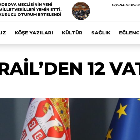
KOSOVA MECLİSİNİN YENİ
BOSNA HERSEK
MİLLETVEKİLLERİ YEMİN ETTİ,
KURUCU OTURUM ERTELENDİ
IZ
KÖŞE YAZILARI
KÜLTÜR
SAĞLIK
EĞLENC
SRAİL’DEN 12 V