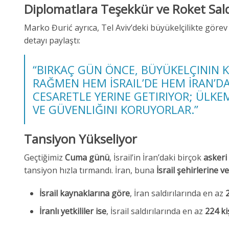
Diplomatlara Teşekkür ve Roket Saldı
Marko Đurić ayrıca, Tel Aviv’deki büyükelçilikte göre
detayı paylaştı:
“BIRKAÇ GÜN ÖNCE, BÜYÜKELÇININ 
RAĞMEN HEM İSRAIL’DE HEM İRAN’D
CESARETLE YERINE GETIRIYOR; ÜLKE
VE GÜVENLIĞINI KORUYORLAR.”
Tansiyon Yükseliyor
Geçtiğimiz
Cuma günü
, İsrail’in İran’daki birçok
askeri 
tansiyon hızla tırmandı. İran, buna
İsrail şehirlerine v
İsrail kaynaklarına göre
, İran saldırılarında en az
İranlı yetkililer ise
, İsrail saldırılarında en az
224 ki