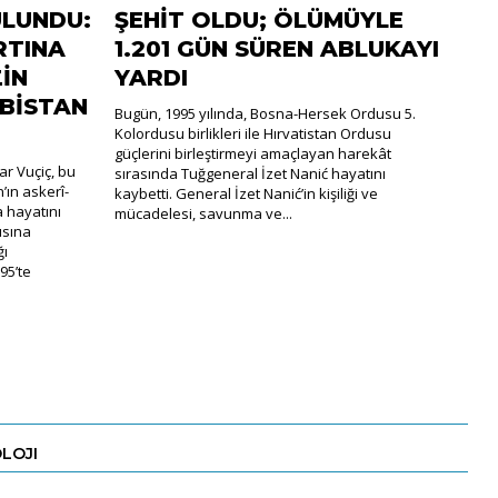
LUNDU:
ŞEHİT OLDU; ÖLÜMÜYLE
RTINA
1.201 GÜN SÜREN ABLUKAYI
İN
YARDI
RBİSTAN
Bugün, 1995 yılında, Bosna-Hersek Ordusu 5.
Kolordusu birlikleri ile Hırvatistan Ordusu
güçlerini birleştirmeyi amaçlayan harekât
r Vuçiç, bu
sırasında Tuğgeneral İzet Nanić hayatını
’ın askerî-
kaybetti. General İzet Nanić’in kişiliği ve
a hayatını
mücadelesi, savunma ve...
ısına
ğı
95’te
LOJI