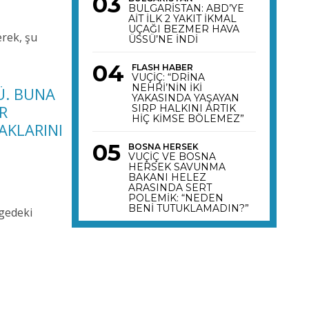
BULGARİSTAN: ABD’YE
AİT İLK 2 YAKIT İKMAL
UÇAĞI BEZMER HAVA
erek, şu
ÜSSÜ’NE İNDİ
FLASH HABER
VUÇİÇ: “DRİNA
NEHRİ’NİN İKİ
Ü. BUNA
YAKASINDA YAŞAYAN
R
SIRP HALKINI ARTIK
HİÇ KİMSE BÖLEMEZ”
AKLARINI
BOSNA HERSEK
VUÇİÇ VE BOSNA
HERSEK SAVUNMA
BAKANI HELEZ
ARASINDA SERT
POLEMİK: “NEDEN
BENİ TUTUKLAMADIN?”
gedeki