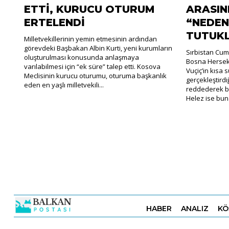
ETTİ, KURUCU OTURUM
ARASIN
ERTELENDİ
“NEDEN
TUTUK
Milletvekillerinin yemin etmesinin ardından
görevdeki Başbakan Albin Kurti, yeni kurumların
Sırbistan Cum
oluşturulması konusunda anlaşmaya
Bosna Hersek
varılabilmesi için “ek süre” talep etti. Kosova
Vuçiç’in kısa
Meclisinin kurucu oturumu, oturuma başkanlık
gerçekleştirdiği
eden en yaşlı milletvekili...
reddederek bu
Helez ise buna 
HABER
ANALIZ
KÖ