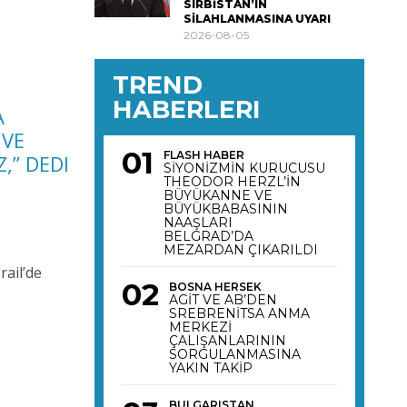
SIRBİSTAN’IN
SİLAHLANMASINA UYARI
2026-08-05
TREND
HABERLERI
A
 VE
FLASH HABER
,” DEDI
SİYONİZMİN KURUCUSU
THEODOR HERZL’İN
BÜYÜKANNE VE
BÜYÜKBABASININ
NAAŞLARI
BELGRAD’DA
MEZARDAN ÇIKARILDI
ail’de
BOSNA HERSEK
AGİT VE AB’DEN
SREBRENİTSA ANMA
MERKEZİ
ÇALIŞANLARININ
SORGULANMASINA
YAKIN TAKİP
BULGARISTAN