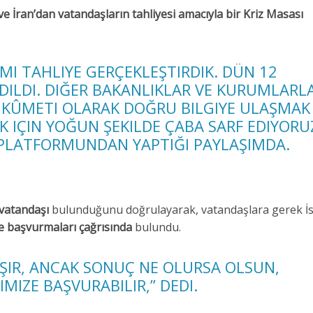
 ve İran’dan vatandaşların tahliyesi amacıyla bir Kriz Masası
SMI TAHLIYE GERÇEKLEŞTIRDIK. DÜN 12
EDILDI. DIĞER BAKANLIKLAR VE KURUMLARL
HÜKÛMETI OLARAK DOĞRU BILGIYE ULAŞMAK
IÇIN YOĞUN ŞEKILDE ÇABA SARF EDIYORUZ
) PLATFORMUNDAN YAPTIĞI PAYLAŞIMDA.
 vatandaşı
bulunduğunu doğrulayarak, vatandaşlara gerek İsr
ine başvurmaları çağrısında
bulundu.
IŞIR, ANCAK SONUÇ NE OLURSA OLSUN,
MIZE BAŞVURABILIR,” DEDI.