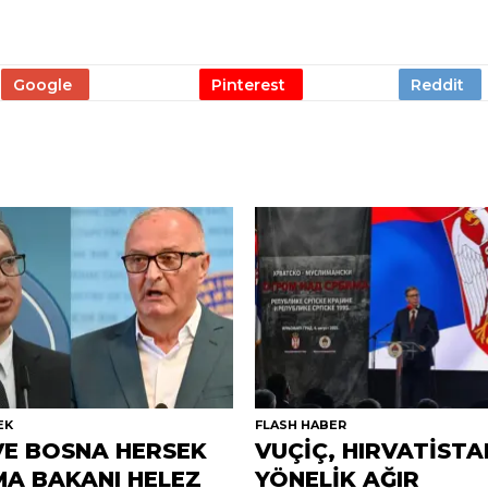
EK
FLASH HABER
VE BOSNA HERSEK
VUÇİÇ, HIRVATİSTA
A BAKANI HELEZ
YÖNELİK AĞIR