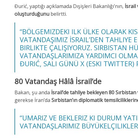
Đurić, yaptığı açıklamada Dışişleri Bakanlığı’nın,
İsrail
oluşturduğunu
belirtti.
“BÖLGEMIZDEKI ILK ÜLKE OLARAK KI
VATANDAŞIMIZ İSRAIL’DEN TAHLIYE 
BIRLIKTE ÇALIŞIYORUZ. SIRBISTAN 
VATANDAŞLARIMIZA YARDIMCI OLMAK 
ĐURIĆ, SALI GÜNÜ X (ESKI TWITTER
80 Vatandaş Hâlâ İsrail’de
Bakan, şu anda
İsrail’de tahliye bekleyen 80 Sırbistan
gerekse İran’da
Sırbistan’ın diplomatik temsilcilikler
“UMARIZ VE BEKLERIZ KI DURUM YAT
VATANDAŞLARIMIZ BÜYÜKELÇILIKLERI