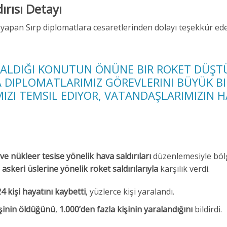
rısı Detayı
v yapan Sırp diplomatlara cesaretlerinden dolayı teşekkür ed
KALDIĞI KONUTUN ÖNÜNE BIR ROKET DÜŞT
A DIPLOMATLARIMIZ GÖREVLERINI BÜYÜK BI
MIZI TEMSIL EDIYOR, VATANDAŞLARIMIZIN H
ve nükleer tesise yönelik hava saldırıları
düzenlemesiyle böl
e askeri üslerine yönelik roket saldırılarıyla
karşılık verdi.
24 kişi hayatını kaybetti
, yüzlerce kişi yaralandı.
şinin öldüğünü
,
1.000’den fazla kişinin yaralandığını
bildirdi.