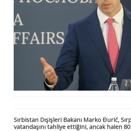
Sırbistan Dışişleri Bakanı
Marko Đurić
, Sır
vatandaşını tahliye ettiğini
, ancak halen
80