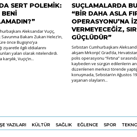
DA SERT POLEMİK:
SUÇLAMALARDA BU
 BENİ
“BİR DAHA ASLA FI
LAMADIN?”
OPERASYONU’NA İZ
VERMEYECEĞİZ, SI
hurbaşkanı Aleksandar Vuçiç,
GÜÇLÜDÜR”
 Savunma Bakanı Zukan Helez’in,
 süre önce Bugojno’ya
Sırbistan Cumhurbaşkanı Aleksanda
 ziyaretle ilgili iddialarını
akşam Mrkonjić Grad’da, Hırvatistan
nları yalan olarak nitelendirdi.
polis operasyonu “Fırtına” sırasınd
karşılık, Vuçiç’in...
kaybeden ve sürgün edilenlerin an
düzenlenen merkezi törende yaptı
konuşmada, Sırbistan’ın Ağustos 19
yaşanan olayların...
ŞE YAZILARI
KÜLTÜR
SAĞLIK
EĞLENCE
SPOR
TEKNO