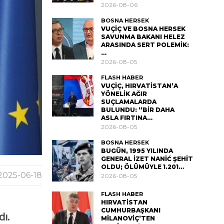
2026-08-06
BOSNA HERSEK
VUÇİÇ VE BOSNA HERSEK
SAVUNMA BAKANI HELEZ
ARASINDA SERT POLEMİK:
…
2026-08-05
FLASH HABER
VUÇİÇ, HIRVATİSTAN’A
YÖNELİK AĞIR
SUÇLAMALARDA
BULUNDU: “BİR DAHA
ASLA FIRTINA…
2026-08-05
BOSNA HERSEK
BUGÜN, 1995 YILINDA
GENERAL İZET NANİĆ ŞEHİT
OLDU; ÖLÜMÜYLE 1.201…
2025-06-18
2026-08-05
FLASH HABER
HIRVATİSTAN
CUMHURBAŞKANI
dı.
MİLANOVİÇ’TEN