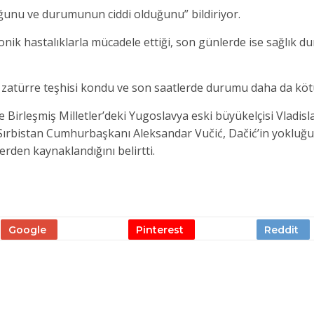
duğunu ve durumunun ciddi olduğunu” bildiriyor.
kronik hastalıklarla mücadele ettiği, son günlerde ise sağlık
ı zatürre teşhisi kondu ve son saatlerde durumu daha da kötü
 Birleşmiş Milletler’deki Yugoslavya eski büyükelçisi Vladisl
 Sırbistan Cumhurbaşkanı Aleksandar Vučić, Dačić’in yokluğ
den kaynaklandığını belirtti.