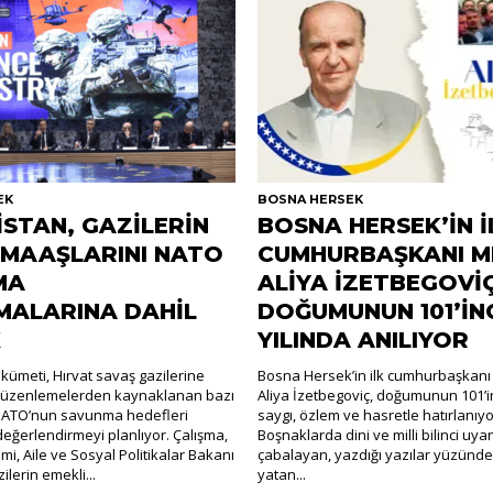
EK
BOSNA HERSEK
İSTAN, GAZİLERİN
BOSNA HERSEK’İN İ
 MAAŞLARINI NATO
CUMHURBAŞKANI 
MA
ALİYA İZETBEGOVİÇ
ALARINA DAHİL
DOĞUMUNUN 101’İN
K
YILINDA ANILIYOR
ükümeti, Hırvat savaş gazilerine
Bosna Hersek’in ilk cumhurbaşkan
 düzenlemelerden kaynaklanan bazı
Aliya İzetbegoviç, doğumunun 101’in
NATO’nun savunma hedefleri
saygı, özlem ve hasretle hatırlanı
ğerlendirmeyi planlıyor. Çalışma,
Boşnaklarda dini ve milli bilinci uya
emi, Aile ve Sosyal Politikalar Bakanı
çabalayan, yazdığı yazılar yüzünd
ilerin emekli...
yatan...