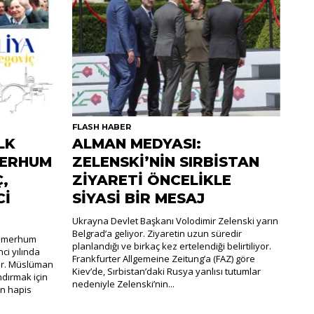
FLASH HABER
LK
ALMAN MEDYASI:
MERHUM
ZELENSKİ’NİN SIRBİSTAN
,
ZİYARETİ ÖNCELİKLE
Cİ
SİYASİ BİR MESAJ
Ukrayna Devlet Başkanı Volodimir Zelenski yarın
Belgrad’a geliyor. Ziyaretin uzun süredir
ı merhum
planlandığı ve birkaç kez ertelendiği belirtiliyor.
ci yılında
Frankfurter Allgemeine Zeitung’a (FAZ) göre
yor. Müslüman
Kiev’de, Sırbistan’daki Rusya yanlısı tutumlar
ndırmak için
nedeniyle Zelenski’nin...
en hapis