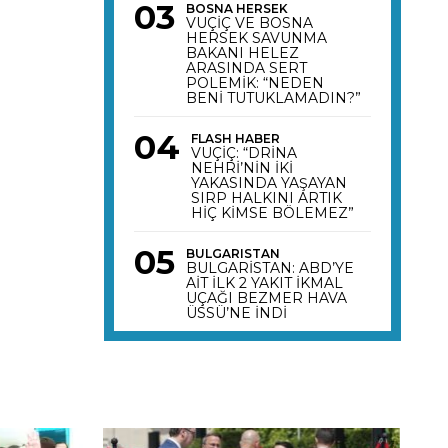
BOSNA HERSEK
VUÇİÇ VE BOSNA
HERSEK SAVUNMA
BAKANI HELEZ
ARASINDA SERT
POLEMİK: “NEDEN
BENİ TUTUKLAMADIN?”
FLASH HABER
VUÇİÇ: “DRİNA
NEHRİ’NİN İKİ
YAKASINDA YAŞAYAN
SIRP HALKINI ARTIK
HİÇ KİMSE BÖLEMEZ”
BULGARISTAN
BULGARİSTAN: ABD’YE
AİT İLK 2 YAKIT İKMAL
UÇAĞI BEZMER HAVA
ÜSSÜ’NE İNDİ