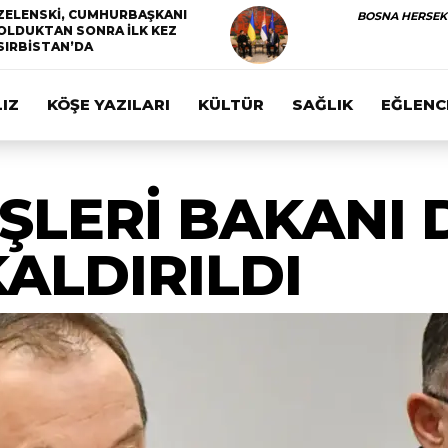
ZELENSKİ, CUMHURBAŞKANI
BOSNA HERSEK
OLDUKTAN SONRA İLK KEZ
SIRBİSTAN’DA
IZ
KÖŞE YAZILARI
KÜLTÜR
SAĞLIK
EĞLENC
İŞLERİ BAKANI 
ALDIRILDI