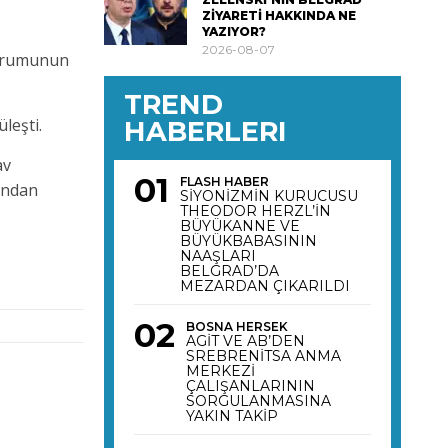
ZİYARETİ HAKKINDA NE
YAZIYOR?
2026-08-07
 durumunun
TREND
leşti.
HABERLERI
av
FLASH HABER
undan
SİYONİZMİN KURUCUSU
THEODOR HERZL’İN
BÜYÜKANNE VE
BÜYÜKBABASININ
NAAŞLARI
BELGRAD’DA
MEZARDAN ÇIKARILDI
BOSNA HERSEK
AGİT VE AB’DEN
SREBRENİTSA ANMA
MERKEZİ
ÇALIŞANLARININ
SORGULANMASINA
YAKIN TAKİP