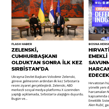
FLASH HABER
BOSNA HERS
ZELENSKİ,
HIRVAT
CUMHURBAŞKANI
EMEKLİ
OLDUKTAN SONRA İLK KEZ
SAVUN
SIRBİSTAN’DA
HARCAM
EDECE
Ukrayna Devlet Başkanı Volodimir Zelenski,
göreve gelmesinin ardından ilk kez Sırbistan’a
Hırvatistan h
resmi ziyaret gerçekleştirdi. Zelenski, ABD
yönelik yeni
merkezli sosyal medya platformu X üzerinden
harcamaları 
yaptığı açıklamada, Sırbistan’a ulaştığını duyurdu.
kapsamında de
Bugün ve...
Emeklilik Sist
Alen Ružić, gaz