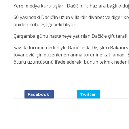
Yerel medya kuruluşları, Dačić’in “cihazlara bağlı ol
60 yaşındaki Dačić’in uzun yıllardır diyabet ve diğer 
aniden kötüleştiği belirtiliyor.
Çarşamba günü hastaneye yatırılan Dačić’e çift tarafl
Sağlık durumu nedeniyle Dačić, eski Dışişleri Bakanı ve
Jovanović için düzenlenen anma törenine katılamadı.
ötürü üzüntüsünü ifade ederek, bunun teknik nedenler