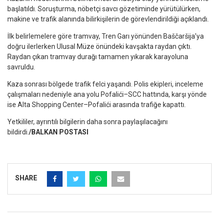
başlatıldı. Soruşturma, nöbetçi savcı gözetiminde yürütülürken,
makine ve trafik alanında bilirkişilerin de görevlendirildiği açıklandı.
İlk belirlemelere göre tramvay, Tren Garı yönünden Baščaršija’ya
doğru ilerlerken Ulusal Müze önündeki kavşakta raydan çıktı.
Raydan çıkan tramvay durağı tamamen yıkarak karayoluna
savruldu.
Kaza sonrası bölgede trafik felci yaşandı. Polis ekipleri, inceleme
çalışmaları nedeniyle ana yolu Pofalići–SCC hattında, karşı yönde
ise Alta Shopping Center–Pofalići arasında trafiğe kapattı.
Yetkililer, ayrıntılı bilgilerin daha sonra paylaşılacağını
bildirdi.
/BALKAN POSTASI
SHARE