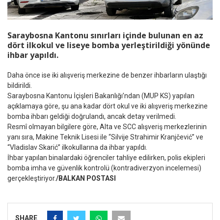
Saraybosna Kantonu sınırları içinde bulunan en az
dört ilkokul ve liseye bomba yerleştirildiği yönünde
ihbar yapıldı.
Daha önce ise iki alışveriş merkezine de benzer ihbarların ulaştığı
bildirildi.
Saraybosna Kantonu İçişleri Bakanlığı’ndan (MUP KS) yapılan
açıklamaya göre, şu ana kadar dört okul ve iki alışveriş merkezine
bomba ihbarı geldiği doğrulandı, ancak detay verilmedi.
Resmî olmayan bilgilere göre, Alta ve SCC alışveriş merkezlerinin
yanı sıra, Makine Teknik Lisesi ile “Silvije Strahimir Kranjčević” ve
“Vladislav Skarić” ilkokullarına da ihbar yapıldı.
İhbar yapılan binalardaki öğrenciler tahliye edilirken, polis ekipleri
bomba imha ve güvenlik kontrolü (kontradiverzyon incelemesi)
gerçekleştiriyor.
/BALKAN POSTASI
SHARE