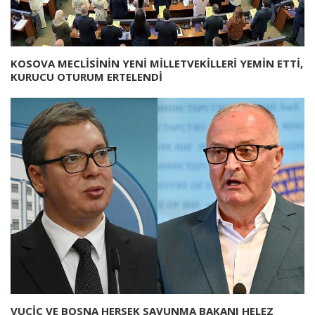
KOSOVA MECLİSİNİN YENİ MİLLETVEKİLLERİ YEMİN ETTİ,
KURUCU OTURUM ERTELENDİ
VUÇİÇ VE BOSNA HERSEK SAVUNMA BAKANI HELEZ