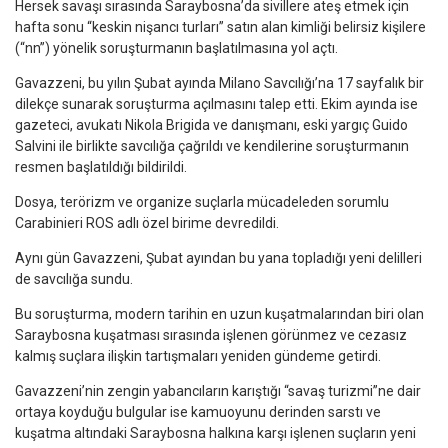
Hersek savaşı sırasında Saraybosna’da sivillere ateş etmek için
hafta sonu “keskin nişancı turları” satın alan kimliği belirsiz kişilere
(“nn”) yönelik soruşturmanın başlatılmasına yol açtı.
Gavazzeni, bu yılın Şubat ayında Milano Savcılığı’na 17 sayfalık bir
dilekçe sunarak soruşturma açılmasını talep etti. Ekim ayında ise
gazeteci, avukatı Nikola Brigida ve danışmanı, eski yargıç Guido
Salvini ile birlikte savcılığa çağrıldı ve kendilerine soruşturmanın
resmen başlatıldığı bildirildi.
Dosya, terörizm ve organize suçlarla mücadeleden sorumlu
Carabinieri ROS adlı özel birime devredildi.
Aynı gün Gavazzeni, Şubat ayından bu yana topladığı yeni delilleri
de savcılığa sundu.
Bu soruşturma, modern tarihin en uzun kuşatmalarından biri olan
Saraybosna kuşatması sırasında işlenen görünmez ve cezasız
kalmış suçlara ilişkin tartışmaları yeniden gündeme getirdi.
Gavazzeni’nin zengin yabancıların karıştığı “savaş turizmi”ne dair
ortaya koyduğu bulgular ise kamuoyunu derinden sarstı ve
kuşatma altındaki Saraybosna halkına karşı işlenen suçların yeni