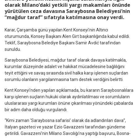
olarak Milano’daki yetkili yargı makamları önünde
yürütülen ceza davasına Saraybosna Belediyesi’nin
“mağdur taraf” sıfatıyla katılmasına onay verdi.
Karar, Çarşamba günü yapılan Kent Konseyi’nin Altıncı
oturumunda, Konsey Başkanı Alen Girt başkanlığında kabul edildi.
Teklif, Saraybosna Belediye Başkanı Samir Avdić tarafından
sunuldu.
Saraybosna Belediyesi, mağdur taraf olarak davaya katılmakla,
kurumlar düzeyinde adalet ve hakikat mücadelesine bağlılığını
teyit ettiğini ve savaş sırasında sivil halka karşı işlenen suçlardan
sorumlu olanların yargılanmasına tam destek verdiğini belirtti.
Kent Konseyi’nden yapılan açıklamada, bu kararın Saraybosnalılara
karşı işlenen suçların hukuki olarak aydınlatılması ve sorumluların
uluslararası yargı kurumları önüne çıkarılması yönündeki çabalarda
bir adım daha olduğu vurgulandı.
“Kimi zaman ‘Saraybosna safarisi’ olarak da adlandırılan dava”,
İtalyan gazeteci ve yazar Ezio Gavazzeni tarafından gündeme
getirildi. Gavazzeni’nin Milano Savcılığı’na yaptığı başvuru, Bosna-