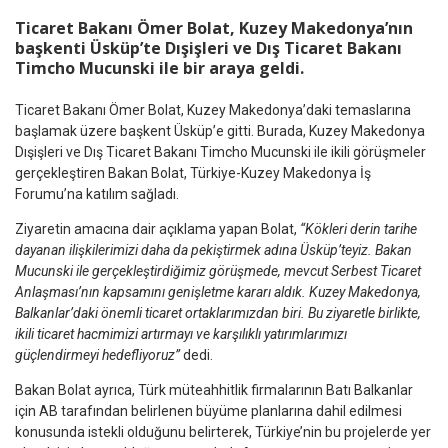
Ticaret Bakanı Ömer Bolat, Kuzey Makedonya’nın
başkenti Üsküp’te Dışişleri ve Dış Ticaret Bakanı
Timcho Mucunski ile bir araya geldi.
Ticaret Bakanı Ömer Bolat, Kuzey Makedonya’daki temaslarına
başlamak üzere başkent Üsküp’e gitti. Burada, Kuzey Makedonya
Dışişleri ve Dış Ticaret Bakanı Timcho Mucunski ile ikili görüşmeler
gerçekleştiren Bakan Bolat, Türkiye-Kuzey Makedonya İş
Forumu’na katılım sağladı.
Ziyaretin amacına dair açıklama yapan Bolat,
“Kökleri derin tarihe
dayanan ilişkilerimizi daha da pekiştirmek adına Üsküp’teyiz. Bakan
Mucunski ile gerçekleştirdiğimiz görüşmede, mevcut Serbest Ticaret
Anlaşması’nın kapsamını genişletme kararı aldık. Kuzey Makedonya,
Balkanlar’daki önemli ticaret ortaklarımızdan biri. Bu ziyaretle birlikte,
ikili ticaret hacmimizi artırmayı ve karşılıklı yatırımlarımızı
güçlendirmeyi hedefliyoruz”
dedi.
Bakan Bolat ayrıca, Türk müteahhitlik firmalarının Batı Balkanlar
için AB tarafından belirlenen büyüme planlarına dahil edilmesi
konusunda istekli olduğunu belirterek, Türkiye’nin bu projelerde yer