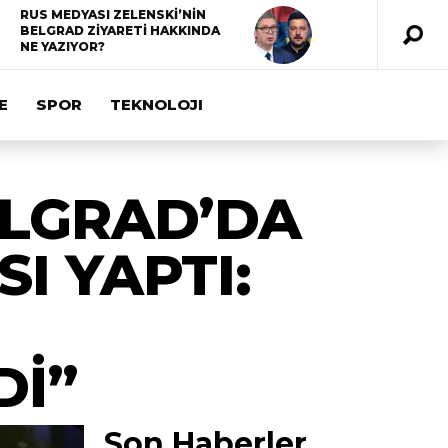
RUS MEDYASI ZELENSKİ’NİN
BELGRAD ZİYARETİ HAKKINDA
NE YAZIYOR?
E
SPOR
TEKNOLOJI
ELGRAD’DA
I YAPTI:
Dİ”
Son Haberler