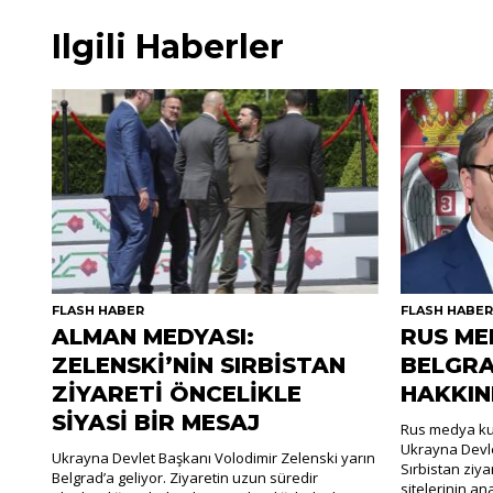
Ilgili Haberler
FLASH HABER
FLASH HABE
ALMAN MEDYASI:
RUS ME
ZELENSKİ’NİN SIRBİSTAN
BELGRA
ZİYARETİ ÖNCELİKLE
HAKKIN
SİYASİ BİR MESAJ
Rus medya kur
Ukrayna Devle
Ukrayna Devlet Başkanı Volodimir Zelenski yarın
Sırbistan ziya
Belgrad’a geliyor. Ziyaretin uzun süredir
sitelerinin an