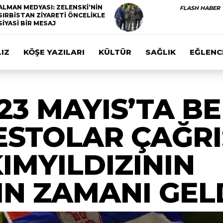
ALMAN MEDYASI: ZELENSKİ’NİN
FLASH HABER
SIRBİSTAN ZİYARETİ ÖNCELİKLE
SİYASİ BİR MESAJ
IZ
KÖŞE YAZILARI
KÜLTÜR
SAĞLIK
EĞLENC
23 MAYIS’TA B
STOLAR ÇAĞRIS
IMYILDIZININ
N ZAMANI GEL