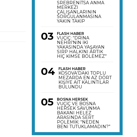
SREBRENİTSA ANMA
MERKEZİ
ÇALIŞANLARININ
SORGULANMASINA
YAKIN TAKİP
FLASH HABER
VUÇİÇ: “DRİNA
NEHRİ’NİN İKİ
YAKASINDA YAŞAYAN
SIRP HALKINI ARTIK
HİÇ KİMSE BÖLEMEZ”
FLASH HABER
KOSOVA’DAKİ TOPLU
MEZARDA EN AZ DÖRT
KİŞİYE AİT KALINTILAR
BULUNDU
BOSNA HERSEK
VUÇİÇ VE BOSNA
HERSEK SAVUNMA
BAKANI HELEZ
ARASINDA SERT
POLEMİK: “NEDEN
BENİ TUTUKLAMADIN?”