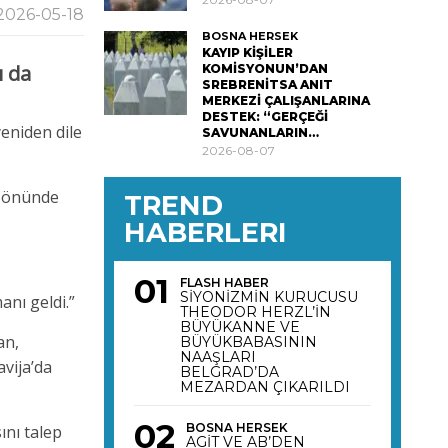
2026-05-18
BOSNA HERSEK
KAYIP KİŞİLER
ı da
KOMİSYONUN’DAN
SREBRENİTSA ANIT
MERKEZİ ÇALIŞANLARINA
DESTEK: “GERÇEĞİ
yeniden dile
SAVUNANLARIN…
2026-08-07
i önünde
TREND
HABERLERI
FLASH HABER
SİYONİZMİN KURUCUSU
anı geldi.”
THEODOR HERZL’İN
BÜYÜKANNE VE
an,
BÜYÜKBABASININ
NAAŞLARI
vija’da
BELGRAD’DA
MEZARDAN ÇIKARILDI
BOSNA HERSEK
ını talep
AGİT VE AB’DEN