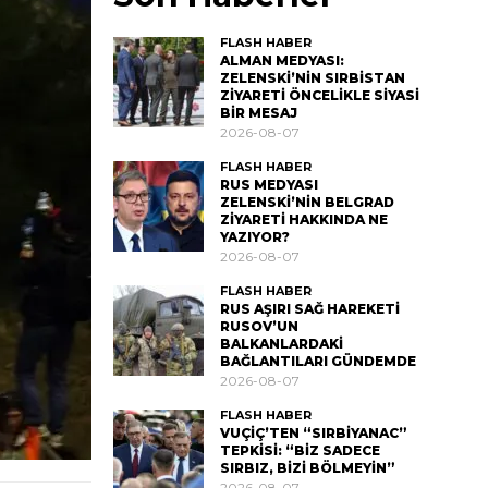
FLASH HABER
ALMAN MEDYASI:
ZELENSKİ’NİN SIRBİSTAN
ZİYARETİ ÖNCELİKLE SİYASİ
BİR MESAJ
2026-08-07
FLASH HABER
RUS MEDYASI
ZELENSKİ’NİN BELGRAD
ZİYARETİ HAKKINDA NE
YAZIYOR?
2026-08-07
FLASH HABER
RUS AŞIRI SAĞ HAREKETİ
RUSOV’UN
BALKANLARDAKİ
BAĞLANTILARI GÜNDEMDE
2026-08-07
FLASH HABER
VUÇİÇ’TEN “SIRBİYANAC”
TEPKİSİ: “BİZ SADECE
SIRBIZ, BİZİ BÖLMEYİN”
2026-08-07