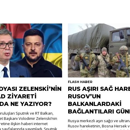
R
FLASH HABER
DYASI ZELENSKİ’NİN
RUS AŞIRI SAĞ HAR
D ZİYARETİ
RUSOV’UN
DA NE YAZIYOR?
BALKANLARDAKİ
BAĞLANTILARI GÜ
uluşları Sputnik ve RT Balkan,
t Başkanı Volodimir Zelenski’nin
Rusya merkezli aşırı sağcı ve ultra
retine ilişkin haberi internet
Rusov hareketinin, Bosna Hersek v
a sayfalarında yayımladı. Sputnik,