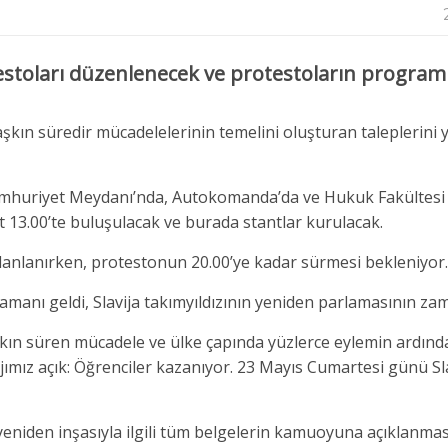
estoları düzenlenecek ve protestoların program
şkın süredir mücadelelerinin temelini oluşturan taleplerini 
mhuriyet Meydanı
’nda, Autokomanda’da ve Hukuk Fakültes
 13.00’te buluşulacak ve burada stantlar kurulacak.
planlanırken, protestonun 20.00’ye kadar sürmesi bekleniyor.
amanı geldi, Slavija takımyıldızının yeniden parlamasının zam
ı aşkın süren mücadele ve ülke çapında yüzlerce eylemin ardınd
mız açık: Öğrenciler kazanıyor. 23 Mayıs Cumartesi günü Sla
niden inşasıyla ilgili tüm belgelerin kamuoyuna açıklanmas