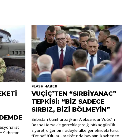
FLASH HABER
EKETİ
VUÇİÇ’TEN “SIRBİYANAC”
TEPKİSİ: “BİZ SADECE
SIRBIZ, BİZİ BÖLMEYİN”
NDEMDE
Sırbistan Cumhurbaşkanı Aleksandar Vučić’in
Bosna Hersek’e gerçekleştirdiği birkaç günlük
nasyonalist
ziyaret, diğer bir ifadeyle ülke genelindeki turu,
e Sırbistan
“Fırtına” (Oluja) Harekâtı’nda hayatını kaybeden