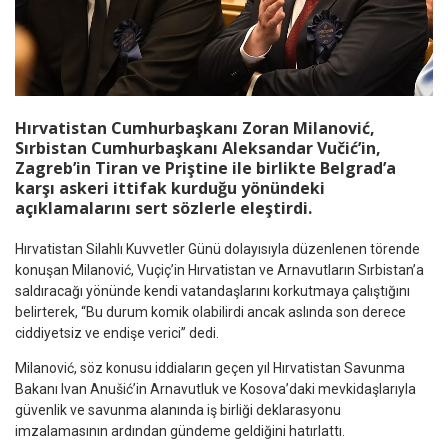
Hırvatistan Cumhurbaşkanı Zoran Milanović,
Sırbistan Cumhurbaşkanı Aleksandar Vučić’in,
Zagreb’in Tiran ve Priştine ile birlikte Belgrad’a
karşı askeri ittifak kurduğu yönündeki
açıklamalarını sert sözlerle eleştirdi.
Hırvatistan Silahlı Kuvvetler Günü dolayısıyla düzenlenen törende
konuşan Milanović, Vuçiç’in Hırvatistan ve Arnavutların Sırbistan’a
saldıracağı yönünde kendi vatandaşlarını korkutmaya çalıştığını
belirterek, “Bu durum komik olabilirdi ancak aslında son derece
ciddiyetsiz ve endişe verici” dedi.
Milanović, söz konusu iddiaların geçen yıl Hırvatistan Savunma
Bakanı Ivan Anušić’in Arnavutluk ve Kosova’daki mevkidaşlarıyla
güvenlik ve savunma alanında iş birliği deklarasyonu
imzalamasının ardından gündeme geldiğini hatırlattı.