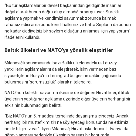
“Bu tür açıklamalar bir devlet başkanından geldiğinde insanlar
doğal olarak bunun doğru olup olmadığını sorguluyor. Sürekli
açıklama yapmak ve kendimizi savunmak zorunda kalmak
rahatsız edici ama bunu kendi halkımız ve hatta Sırpların da bunun
ne kadar ciddiyetsiz bir söylem olduğunu anlaması için yapıyorum”
ifadelerini kullandı.
Baltık ülkeleri ve NATO’ya yönelik eleştiriler
Milanović konuşmasında bazı Baltık ülkelerindeki üst düzey
yetkililerin açıklamalarını da eleştirerek, isim vermeden bazı
siyasetçilerin Rusya’nın Leningrad bölgesine saldırı çağrısında
bulunmasını “sorumsuzluk” olarak nitelendirdi.
NATO’nun kolektif savunma ilkesine de değinen Hırvat lider, ittifak
üyelerinin yaptığı her açıklama üzerinde diğer üyelerin herhangi bir
etkisinin bulunmadığını belirtti.
“Biz NATO’nun 5. maddesi temelinde dayanışma içindeyiz. Ancak
herhangi bir müttefikimizin ne söyleyeceği konusunda ne etkimiz
ne de bilgimiz var” diyen Milanović, Hırvat askerlerinin Litvanya’da
görev yapması nedeniyle ülkesinin hassas bir konumda