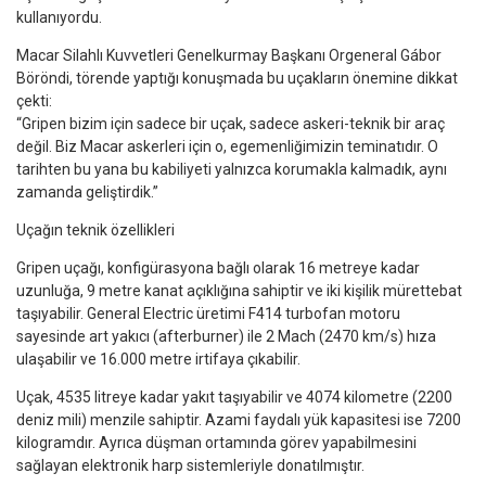
kullanıyordu.
Macar Silahlı Kuvvetleri Genelkurmay Başkanı Orgeneral Gábor
Böröndi, törende yaptığı konuşmada bu uçakların önemine dikkat
çekti:
“Gripen bizim için sadece bir uçak, sadece askeri-teknik bir araç
değil. Biz Macar askerleri için o, egemenliğimizin teminatıdır. O
tarihten bu yana bu kabiliyeti yalnızca korumakla kalmadık, aynı
zamanda geliştirdik.”
Uçağın teknik özellikleri
Gripen uçağı, konfigürasyona bağlı olarak 16 metreye kadar
uzunluğa, 9 metre kanat açıklığına sahiptir ve iki kişilik mürettebat
taşıyabilir.
General Electric
üretimi F414 turbofan motoru
sayesinde art yakıcı (afterburner) ile 2 Mach (2470 km/s) hıza
ulaşabilir ve 16.000 metre irtifaya çıkabilir.
Uçak, 4535 litreye kadar yakıt taşıyabilir ve 4074 kilometre (2200
deniz mili) menzile sahiptir. Azami faydalı yük kapasitesi ise 7200
kilogramdır. Ayrıca düşman ortamında görev yapabilmesini
sağlayan elektronik harp sistemleriyle donatılmıştır.