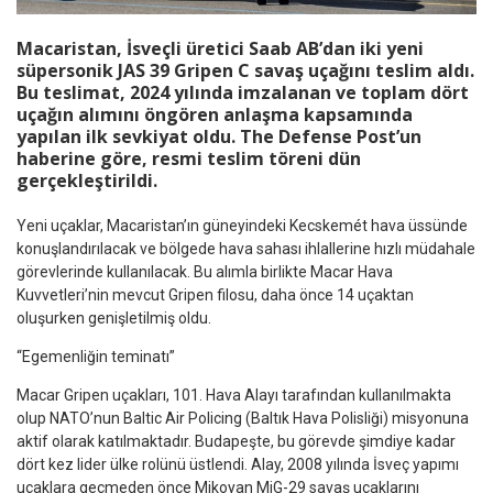
Macaristan, İsveçli üretici
Saab AB
’dan iki yeni
süpersonik
JAS 39 Gripen C
savaş uçağını teslim aldı.
Bu teslimat, 2024 yılında imzalanan ve toplam dört
uçağın alımını öngören anlaşma kapsamında
yapılan ilk sevkiyat oldu. The Defense Post’un
haberine göre, resmi teslim töreni dün
gerçekleştirildi.
Yeni uçaklar, Macaristan’ın güneyindeki Kecskemét hava üssünde
konuşlandırılacak ve bölgede hava sahası ihlallerine hızlı müdahale
görevlerinde kullanılacak. Bu alımla birlikte Macar Hava
Kuvvetleri’nin mevcut Gripen filosu, daha önce 14 uçaktan
oluşurken genişletilmiş oldu.
“Egemenliğin teminatı”
Macar Gripen uçakları, 101. Hava Alayı tarafından kullanılmakta
olup
NATO
’nun Baltic Air Policing (Baltık Hava Polisliği) misyonuna
aktif olarak katılmaktadır. Budapeşte, bu görevde şimdiye kadar
dört kez lider ülke rolünü üstlendi. Alay, 2008 yılında İsveç yapımı
uçaklara geçmeden önce
Mikoyan MiG-29
savaş uçaklarını