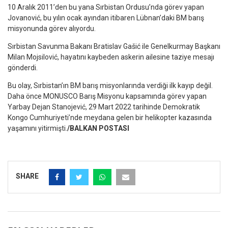
10 Aralık 2011’den bu yana Sırbistan Ordusu’nda görev yapan
Jovanović, bu yılın ocak ayından itibaren Lübnan’daki BM barış
misyonunda görev alıyordu.
Sırbistan Savunma Bakanı
Bratislav Gašić
ile Genelkurmay Başkanı
Milan Mojsilović
, hayatını kaybeden askerin ailesine taziye mesajı
gönderdi.
Bu olay, Sırbistan’ın BM barış misyonlarında verdiği ilk kayıp değil.
Daha önce
MONUSCO Barış Misyonu
kapsamında görev yapan
Yarbay Dejan Stanojević, 29 Mart 2022 tarihinde Demokratik
Kongo Cumhuriyeti’nde meydana gelen bir helikopter kazasında
yaşamını yitirmişti.
/BALKAN POSTASI
SHARE