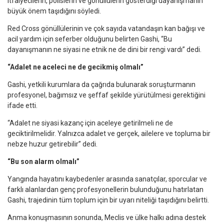
itfaiyecilerin, polislerin ve gönüllülerin gösterdiği dayanışmanın
büyük önem taşıdığını söyledi.
Red Cross gönüllülerinin ve çok sayıda vatandaşın kan bağışı ve
acil yardım için seferber olduğunu belirten Gashi, “Bu
dayanışmanın ne siyasi ne etnik ne de dini bir rengi vardı” dedi.
“Adalet ne aceleci ne de gecikmiş olmalı”
Gashi, yetkili kurumlara da çağrıda bulunarak soruşturmanın
profesyonel, bağımsız ve şeffaf şekilde yürütülmesi gerektiğini
ifade etti.
“Adalet ne siyasi kazanç için aceleye getirilmeli ne de
geciktirilmelidir. Yalnızca adalet ve gerçek, ailelere ve topluma bir
nebze huzur getirebilir” dedi.
“Bu son alarm olmalı”
Yangında hayatını kaybedenler arasında sanatçılar, sporcular ve
farklı alanlardan genç profesyonellerin bulunduğunu hatırlatan
Gashi, trajedinin tüm toplum için bir uyarı niteliği taşıdığını belirtti.
Anma konuşmasının sonunda, Meclis ve ülke halkı adına destek