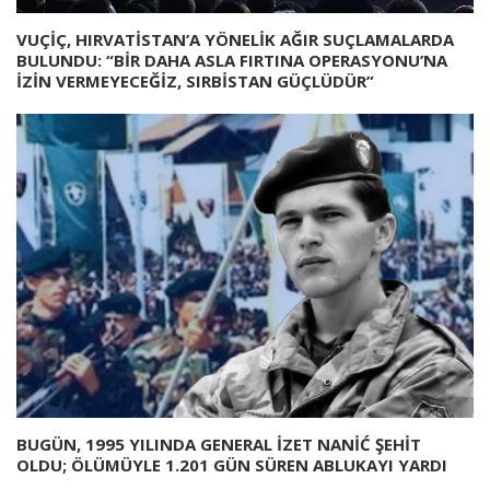
VUÇİÇ, HIRVATİSTAN’A YÖNELİK AĞIR SUÇLAMALARDA
BULUNDU: “BİR DAHA ASLA FIRTINA OPERASYONU’NA
İZİN VERMEYECEĞİZ, SIRBİSTAN GÜÇLÜDÜR”
BUGÜN, 1995 YILINDA GENERAL İZET NANİĆ ŞEHİT
OLDU; ÖLÜMÜYLE 1.201 GÜN SÜREN ABLUKAYI YARDI