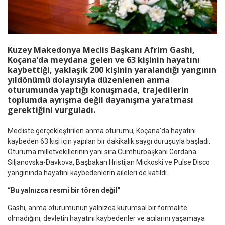
Kuzey Makedonya Meclis Başkanı Afrim Gashi,
Koçana’da meydana gelen ve 63 kişinin hayatını
kaybettiği, yaklaşık 200 kişinin yaralandığı yangının
yıldönümü dolayısıyla düzenlenen anma
oturumunda yaptığı konuşmada, trajedilerin
toplumda ayrışma değil dayanışma yaratması
gerektiğini vurguladı.
Mecliste gerçekleştirilen anma oturumu, Koçana’da hayatını
kaybeden 63 kişi için yapılan bir dakikalık saygı duruşuyla başladı.
Oturuma milletvekillerinin yanı sıra Cumhurbaşkanı Gordana
Siljanovska-Davkova, Başbakan Hristijan Mickoski ve Pulse Disco
yangınında hayatını kaybedenlerin aileleri de katıldı.
“Bu yalnızca resmi bir tören değil”
Gashi, anma oturumunun yalnızca kurumsal bir formalite
olmadığını, devletin hayatını kaybedenler ve acılarını yaşamaya