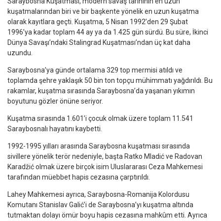
Saraybosna Kuşatması, modern savaş tarihinin en uzun
kuşatmalarından biri ve bir başkente yönelik en uzun kuşatma
olarak kayıtlara geçti. Kuşatma, 5 Nisan 1992’den 29 Şubat
1996’ya kadar toplam 44 ay ya da 1.425 gün sürdü. Bu süre, İkinci
Dünya Savaşı’ndaki Stalingrad Kuşatması’ndan üç kat daha
uzundu.
Saraybosna’ya günde ortalama 329 top mermisi atıldı ve
toplamda şehre yaklaşık 50 bin ton topçu mühimmatı yağdırıldı. Bu
rakamlar, kuşatma sırasında Saraybosna’da yaşanan yıkımın
boyutunu gözler önüne seriyor.
Kuşatma sırasında 1.601’i çocuk olmak üzere toplam 11.541
Saraybosnalı hayatını kaybetti.
1992-1995 yılları arasında Saraybosna kuşatması sırasında
sivillere yönelik terör nedeniyle, başta
Ratko Mladić
ve
Radovan
Karadžić
olmak üzere birçok isim Uluslararası Ceza Mahkemesi
tarafından müebbet hapis cezasına çarptırıldı.
Lahey Mahkemesi ayrıca, Saraybosna-Romanija Kolordusu
Komutanı
Stanislav Galić
’i de Saraybosna’yı kuşatma altında
tutmaktan dolayı ömür boyu hapis cezasına mahkûm etti. Ayrıca