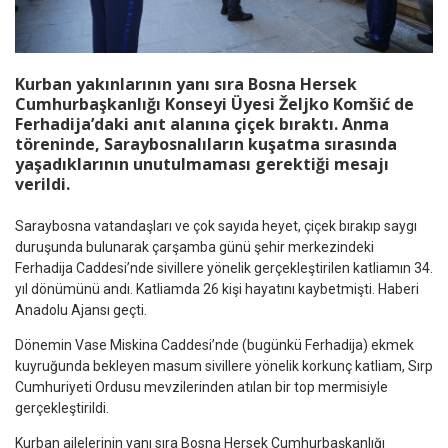
Kurban yakınlarının yanı sıra Bosna Hersek
Cumhurbaşkanlığı Konseyi Üyesi Željko Komšić de
Ferhadija’daki anıt alanına çiçek bıraktı. Anma
töreninde, Saraybosnalıların kuşatma sırasında
yaşadıklarının unutulmaması gerektiği mesajı
verildi.
Saraybosna vatandaşları ve çok sayıda heyet, çiçek bırakıp saygı
duruşunda bulunarak çarşamba günü şehir merkezindeki
Ferhadija Caddesi’nde sivillere yönelik gerçekleştirilen katliamın 34.
yıl dönümünü andı. Katliamda 26 kişi hayatını kaybetmişti. Haberi
Anadolu Ajansı geçti.
Dönemin Vase Miskina Caddesi’nde (bugünkü Ferhadija) ekmek
kuyruğunda bekleyen masum sivillere yönelik korkunç katliam, Sırp
Cumhuriyeti Ordusu mevzilerinden atılan bir top mermisiyle
gerçekleştirildi.
Kurban ailelerinin yanı sıra Bosna Hersek Cumhurbaşkanlığı