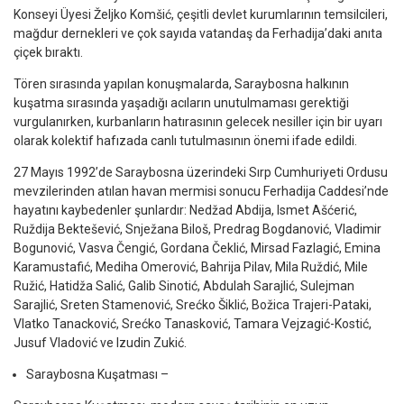
Konseyi Üyesi
Željko Komšić
, çeşitli devlet kurumlarının temsilcileri,
mağdur dernekleri ve çok sayıda vatandaş da Ferhadija’daki anıta
çiçek bıraktı.
Tören sırasında yapılan konuşmalarda, Saraybosna halkının
kuşatma sırasında yaşadığı acıların unutulmaması gerektiği
vurgulanırken, kurbanların hatırasının gelecek nesiller için bir uyarı
olarak kolektif hafızada canlı tutulmasının önemi ifade edildi.
27 Mayıs 1992’de Saraybosna üzerindeki Sırp Cumhuriyeti Ordusu
mevzilerinden atılan havan mermisi sonucu Ferhadija Caddesi’nde
hayatını kaybedenler şunlardır: Nedžad Abdija, Ismet Ašćerić,
Ruždija Bektešević, Snježana Biloš, Predrag Bogdanović, Vladimir
Bogunović, Vasva Čengić, Gordana Čeklić, Mirsad Fazlagić, Emina
Karamustafić, Mediha Omerović, Bahrija Pilav, Mila Ruždić, Mile
Ružić, Hatidža Salić, Galib Sinotić, Abdulah Sarajlić, Sulejman
Sarajlić, Sreten Stamenović, Srećko Šiklić, Božica Trajeri-Pataki,
Vlatko Tanacković, Srećko Tanasković, Tamara Vejzagić-Kostić,
Jusuf Vladović ve Izudin Zukić.
Saraybosna Kuşatması –