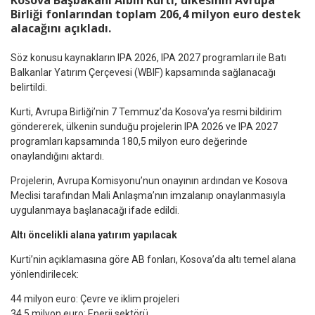
Kosova Başbakanı Albin Kurti, ülkesinin Avrupa
Birliği fonlarından toplam 206,4 milyon euro destek
alacağını açıkladı.
Söz konusu kaynakların IPA 2026, IPA 2027 programları ile Batı
Balkanlar Yatırım Çerçevesi (WBIF) kapsamında sağlanacağı
belirtildi.
Kurti, Avrupa Birliği’nin 7 Temmuz’da Kosova’ya resmi bildirim
göndererek, ülkenin sunduğu projelerin IPA 2026 ve IPA 2027
programları kapsamında 180,5 milyon euro değerinde
onaylandığını aktardı.
Projelerin, Avrupa Komisyonu’nun onayının ardından ve Kosova
Meclisi tarafından Mali Anlaşma’nın imzalanıp onaylanmasıyla
uygulanmaya başlanacağı ifade edildi.
Altı öncelikli alana yatırım yapılacak
Kurti’nin açıklamasına göre AB fonları, Kosova’da altı temel alana
yönlendirilecek:
44 milyon euro: Çevre ve iklim projeleri
34,5 milyon euro: Enerji sektörü