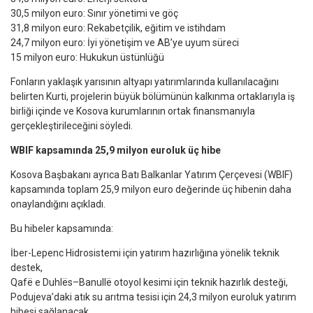
30,5 milyon euro: Sınır yönetimi ve göç
31,8 milyon euro: Rekabetçilik, eğitim ve istihdam
24,7 milyon euro: İyi yönetişim ve AB’ye uyum süreci
15 milyon euro: Hukukun üstünlüğü
Fonların yaklaşık yarısının altyapı yatırımlarında kullanılacağını
belirten Kurti, projelerin büyük bölümünün kalkınma ortaklarıyla iş
birliği içinde ve Kosova kurumlarının ortak finansmanıyla
gerçekleştirileceğini söyledi.
WBIF kapsamında 25,9 milyon euroluk üç hibe
Kosova Başbakanı ayrıca Batı Balkanlar Yatırım Çerçevesi (WBIF)
kapsamında toplam 25,9 milyon euro değerinde üç hibenin daha
onaylandığını açıkladı.
Bu hibeler kapsamında:
İber-Lepenc Hidrosistemi için yatırım hazırlığına yönelik teknik
destek,
Qafë e Duhlës–Banullë otoyol kesimi için teknik hazırlık desteği,
Podujeva’daki atık su arıtma tesisi için 24,3 milyon euroluk yatırım
hibesi sağlanacak.