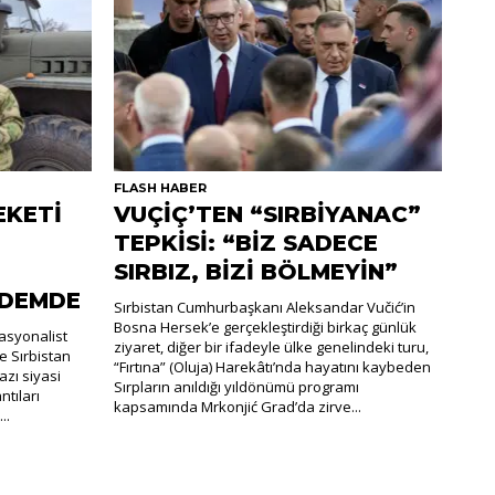
FLASH HABER
EKETİ
VUÇİÇ’TEN “SIRBİYANAC”
TEPKİSİ: “BİZ SADECE
SIRBIZ, BİZİ BÖLMEYİN”
NDEMDE
Sırbistan Cumhurbaşkanı Aleksandar Vučić’in
Bosna Hersek’e gerçekleştirdiği birkaç günlük
nasyonalist
ziyaret, diğer bir ifadeyle ülke genelindeki turu,
e Sırbistan
“Fırtına” (Oluja) Harekâtı’nda hayatını kaybeden
zı siyasi
Sırpların anıldığı yıldönümü programı
ntıları
kapsamında Mrkonjić Grad’da zirve...
..