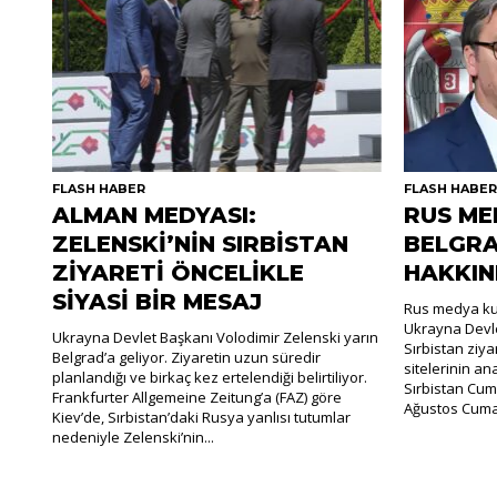
FLASH HABER
FLASH HABE
ALMAN MEDYASI:
RUS ME
ZELENSKİ’NİN SIRBİSTAN
BELGRA
ZİYARETİ ÖNCELİKLE
HAKKIN
SİYASİ BİR MESAJ
Rus medya kur
Ukrayna Devle
Ukrayna Devlet Başkanı Volodimir Zelenski yarın
Sırbistan ziya
Belgrad’a geliyor. Ziyaretin uzun süredir
sitelerinin an
planlandığı ve birkaç kez ertelendiği belirtiliyor.
Sırbistan Cum
Frankfurter Allgemeine Zeitung’a (FAZ) göre
Ağustos Cumar
Kiev’de, Sırbistan’daki Rusya yanlısı tutumlar
nedeniyle Zelenski’nin...