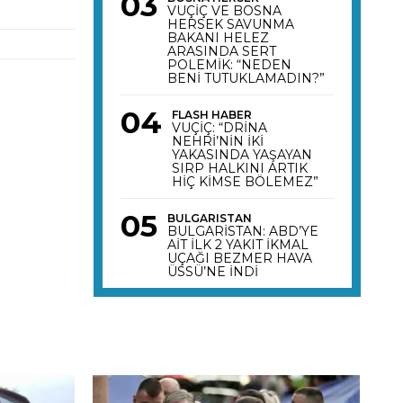
VUÇİÇ VE BOSNA
HERSEK SAVUNMA
BAKANI HELEZ
ARASINDA SERT
POLEMİK: “NEDEN
BENİ TUTUKLAMADIN?”
FLASH HABER
VUÇİÇ: “DRİNA
NEHRİ’NİN İKİ
YAKASINDA YAŞAYAN
SIRP HALKINI ARTIK
HİÇ KİMSE BÖLEMEZ”
BULGARISTAN
BULGARİSTAN: ABD’YE
AİT İLK 2 YAKIT İKMAL
UÇAĞI BEZMER HAVA
ÜSSÜ’NE İNDİ