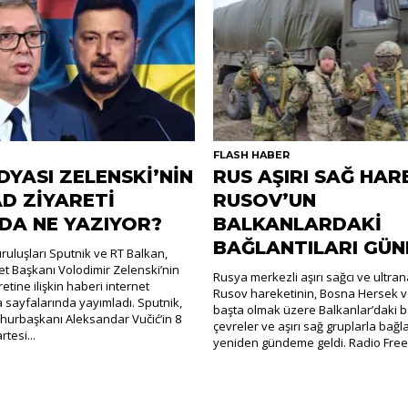
R
FLASH HABER
DYASI ZELENSKİ’NİN
RUS AŞIRI SAĞ HAR
D ZİYARETİ
RUSOV’UN
DA NE YAZIYOR?
BALKANLARDAKİ
BAĞLANTILARI GÜ
uluşları Sputnik ve RT Balkan,
t Başkanı Volodimir Zelenski’nin
Rusya merkezli aşırı sağcı ve ultra
retine ilişkin haberi internet
Rusov hareketinin, Bosna Hersek v
a sayfalarında yayımladı. Sputnik,
başta olmak üzere Balkanlar’daki ba
hurbaşkanı Aleksandar Vučić’in 8
çevreler ve aşırı sağ gruplarla bağla
tesi...
yeniden gündeme geldi. Radio Free.