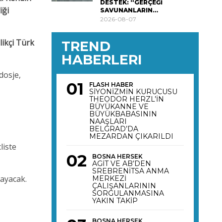
DESTEK: “GERÇEĞİ
iği
SAVUNANLARIN…
2026-08-07
likçi Türk
TREND
HABERLERI
dosje,
FLASH HABER
SİYONİZMİN KURUCUSU
THEODOR HERZL’İN
BÜYÜKANNE VE
BÜYÜKBABASININ
NAAŞLARI
BELGRAD’DA
MEZARDAN ÇIKARILDI
liste
BOSNA HERSEK
AGİT VE AB’DEN
SREBRENİTSA ANMA
ayacak.
MERKEZİ
ÇALIŞANLARININ
SORGULANMASINA
YAKIN TAKİP
BOSNA HERSEK