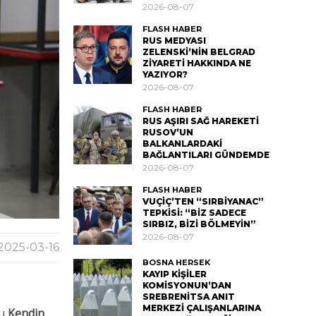
2026-08-07
FLASH HABER
RUS MEDYASI
ZELENSKİ’NİN BELGRAD
ZİYARETİ HAKKINDA NE
YAZIYOR?
2026-08-07
FLASH HABER
RUS AŞIRI SAĞ HAREKETİ
RUSOV’UN
BALKANLARDAKİ
BAĞLANTILARI GÜNDEMDE
2026-08-07
FLASH HABER
VUÇİÇ’TEN “SIRBİYANAC”
TEPKİSİ: “BİZ SADECE
SIRBIZ, BİZİ BÖLMEYİN”
2026-08-07
2025-03-16
BOSNA HERSEK
KAYIP KİŞİLER
KOMİSYONUN’DAN
SREBRENİTSA ANIT
MERKEZİ ÇALIŞANLARINA
ğu
Kendin