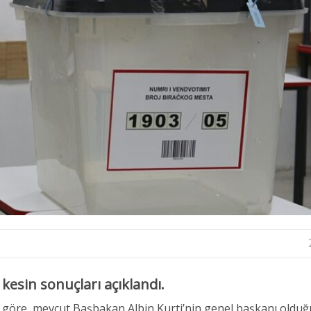
kesin sonuçları açıklandı.
aya göre, mevcut Başbakan Albin Kurti’nin genel başkanı oldu