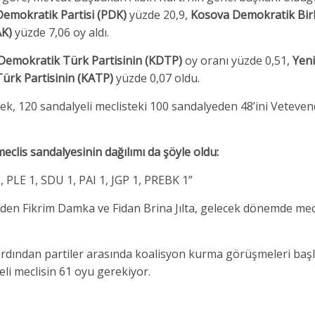
emokratik Partisi (PDK)
yüzde 20,9,
Kosova Demokratik Birl
AK)
yüzde 7,06 oy aldı.
Demokratik Türk Partisinin (KDTP)
oy oranı yüzde 0,51,
Yeni
ürk Partisinin (KATP)
yüzde 0,07 oldu.
ek, 120 sandalyeli meclisteki 100 sandalyeden 48’ini Veteven
eclis sandalyesinin dağılımı da şöyle oldu:
, PLE 1, SDU 1, PAI 1, JGP 1, PREBK 1”
den Fikrim Damka ve Fidan Brina Jılta, gelecek dönemde mec
ardından partiler arasında koalisyon kurma görüşmeleri başl
li meclisin 61 oyu gerekiyor.