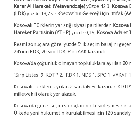
Karar Al Hareketi (Vetevendosje)
yüzde 42,3,
Kosova D
(LDK)
yüzde 18,2 ve
Kosova’nın Geleceği İçin İttifak (A
Kosovalı Türklerin yarıştığı siyasi partilerden
Kosova 
Hareket Partisinin (YTHP)
yüzde 0,19,
Kosova Adalet T
Resmi sonuçlara göre, yüzde 5’lik seçim barajını geçer
24’ünü PDK, 20’sini LDK, 8’ini AAK kazandı.
Kosova’da çoğunluk olmayan topluluklara ayrılan
20 m
“Sırp Listesi 9, KDTP 2, IRDK 1, NDS 1, SPO 1, VAKAT 1
Kosovalı Türklere ayrılan 2 sandalyeyi kazanan KDTP’
milletvekili olarak yer alacak.
Kosova’da genel seçim sonuçlarının kesinleşmesinin 
Ülkede yeni hükümetin kurulabilmesi için 120 sandalye