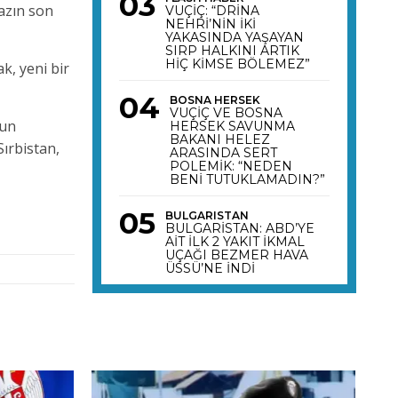
mazın son
VUÇİÇ: “DRİNA
NEHRİ’NİN İKİ
YAKASINDA YAŞAYAN
SIRP HALKINI ARTIK
HİÇ KİMSE BÖLEMEZ”
k, yeni bir
BOSNA HERSEK
VUÇİÇ VE BOSNA
’un
HERSEK SAVUNMA
BAKANI HELEZ
Sırbistan,
ARASINDA SERT
POLEMİK: “NEDEN
BENİ TUTUKLAMADIN?”
BULGARISTAN
BULGARİSTAN: ABD’YE
AİT İLK 2 YAKIT İKMAL
UÇAĞI BEZMER HAVA
ÜSSÜ’NE İNDİ