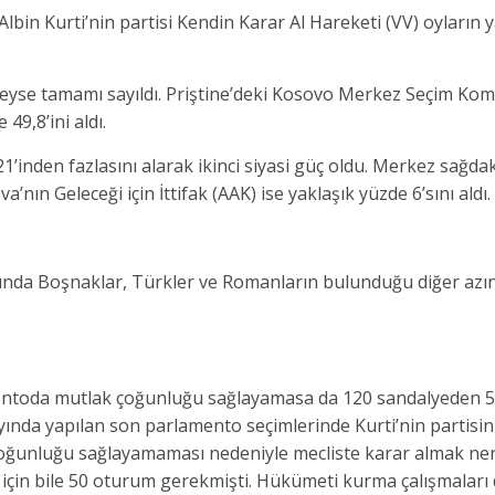
bin Kurti’nin partisi Kendin Karar Al Hareketi (VV) oyların y
deyse tamamı sayıldı. Priştine’deki Kosovo Merkez Seçim Ko
49,8’ini aldı.
1’inden fazlasını alarak ikinci siyasi güç oldu. Merkez sağda
’nın Geleceği için İttifak (AAK) ise yaklaşık yüzde 6’sını aldı.
arında Boşnaklar, Türkler ve Romanların bulunduğu diğer azın
amentoda mutlak çoğunluğu sağlayamasa da 120 sandalyeden 56
yında yapılan son parlamento seçimlerinde Kurti’nin partisin
çoğunluğu sağlayamaması nedeniyle mecliste karar almak ne
 için bile 50 oturum gerekmişti. Hükümeti kurma çalışmaları