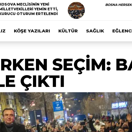
KOSOVA MECLİSİNİN YENİ
BOSNA HERSEK
MİLLETVEKİLLERİ YEMİN ETTİ,
KURUCU OTURUM ERTELENDİ
IZ
KÖŞE YAZILARI
KÜLTÜR
SAĞLIK
EĞLENC
RKEN SEÇİM: 
E ÇIKTI