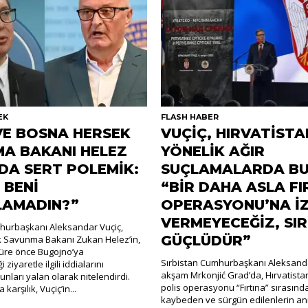
EK
FLASH HABER
VE BOSNA HERSEK
VUÇİÇ, HIRVATİSTA
A BAKANI HELEZ
YÖNELİK AĞIR
DA SERT POLEMİK:
SUÇLAMALARDA BU
 BENİ
“BİR DAHA ASLA FI
LAMADIN?”
OPERASYONU’NA İZ
VERMEYECEĞİZ, SI
hurbaşkanı Aleksandar Vuçiç,
GÜÇLÜDÜR”
 Savunma Bakanı Zukan Helez’in,
 süre önce Bugojno’ya
Sırbistan Cumhurbaşkanı Aleksanda
 ziyaretle ilgili iddialarını
akşam Mrkonjić Grad’da, Hırvatistan
nları yalan olarak nitelendirdi.
polis operasyonu “Fırtına” sırasınd
karşılık, Vuçiç’in...
kaybeden ve sürgün edilenlerin an