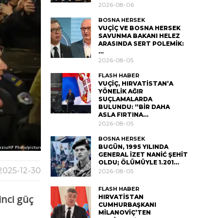
2026-08-06
BOSNA HERSEK
VUÇİÇ VE BOSNA HERSEK
SAVUNMA BAKANI HELEZ
ARASINDA SERT POLEMİK:
…
2026-08-05
FLASH HABER
VUÇİÇ, HIRVATİSTAN’A
YÖNELİK AĞIR
SUÇLAMALARDA
BULUNDU: “BİR DAHA
ASLA FIRTINA…
2026-08-05
BOSNA HERSEK
BUGÜN, 1995 YILINDA
GENERAL İZET NANİĆ ŞEHİT
OLDU; ÖLÜMÜYLE 1.201…
2025-12-30
2026-08-05
FLASH HABER
inci güç
HIRVATİSTAN
CUMHURBAŞKANI
MİLANOVİÇ’TEN