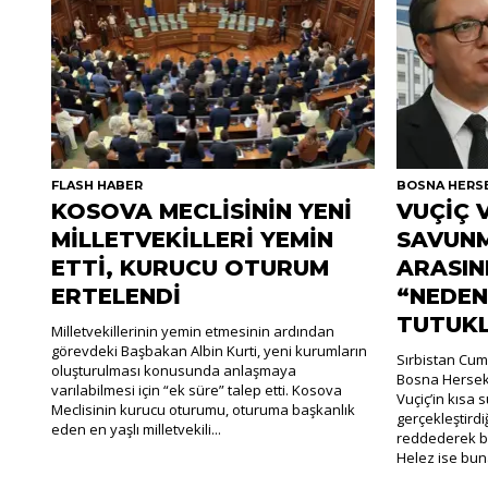
FLASH HABER
BOSNA HERS
KOSOVA MECLİSİNİN YENİ
VUÇİÇ 
MİLLETVEKİLLERİ YEMİN
SAVUNM
ETTİ, KURUCU OTURUM
ARASIN
ERTELENDİ
“NEDEN
TUTUK
Milletvekillerinin yemin etmesinin ardından
görevdeki Başbakan Albin Kurti, yeni kurumların
Sırbistan Cum
oluşturulması konusunda anlaşmaya
Bosna Hersek
varılabilmesi için “ek süre” talep etti. Kosova
Vuçiç’in kısa
Meclisinin kurucu oturumu, oturuma başkanlık
gerçekleştirdiği
eden en yaşlı milletvekili...
reddederek bu
Helez ise buna 