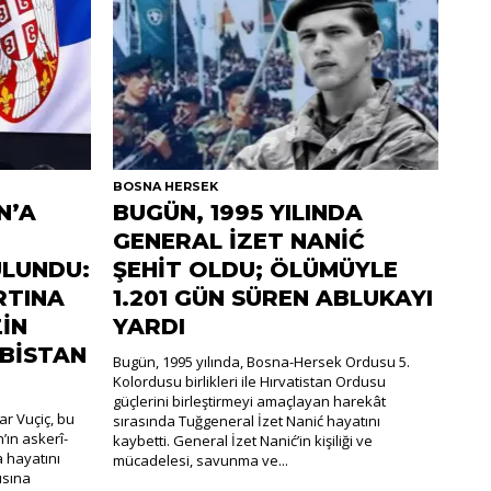
BOSNA HERSEK
N’A
BUGÜN, 1995 YILINDA
GENERAL İZET NANİĆ
LUNDU:
ŞEHİT OLDU; ÖLÜMÜYLE
RTINA
1.201 GÜN SÜREN ABLUKAYI
İN
YARDI
RBİSTAN
Bugün, 1995 yılında, Bosna-Hersek Ordusu 5.
Kolordusu birlikleri ile Hırvatistan Ordusu
güçlerini birleştirmeyi amaçlayan harekât
r Vuçiç, bu
sırasında Tuğgeneral İzet Nanić hayatını
’ın askerî-
kaybetti. General İzet Nanić’in kişiliği ve
a hayatını
mücadelesi, savunma ve...
ısına