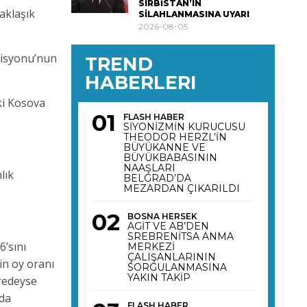
SIRBİSTAN’IN
aklaşık
SİLAHLANMASINA UYARI
2026-08-05
misyonu’nun
TREND
HABERLERI
ki Kosova
FLASH HABER
SİYONİZMİN KURUCUSU
THEODOR HERZL’İN
BÜYÜKANNE VE
BÜYÜKBABASININ
NAAŞLARI
lık
BELGRAD’DA
MEZARDAN ÇIKARILDI
BOSNA HERSEK
AGİT VE AB’DEN
SREBRENİTSA ANMA
’sını
MERKEZİ
ÇALIŞANLARININ
in oy oranı
SORGULANMASINA
YAKIN TAKİP
redeyse
 da
FLASH HABER