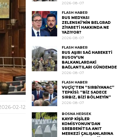
2026-08-07
FLASH HABER
RUS MEDYASI
ZELENSKİ’NİN BELGRAD
ZİYARETİ HAKKINDA NE
YAZIYOR?
2026-08-07
FLASH HABER
RUS AŞIRI SAĞ HAREKETİ
RUSOV’UN
BALKANLARDAKİ
BAĞLANTILARI GÜNDEMDE
2026-08-07
FLASH HABER
VUÇİÇ’TEN “SIRBİYANAC”
TEPKİSİ: “BİZ SADECE
SIRBIZ, BİZİ BÖLMEYİN”
2026-08-07
2026-02-12
BOSNA HERSEK
KAYIP KİŞİLER
KOMİSYONUN’DAN
SREBRENİTSA ANIT
MERKEZİ ÇALIŞANLARINA