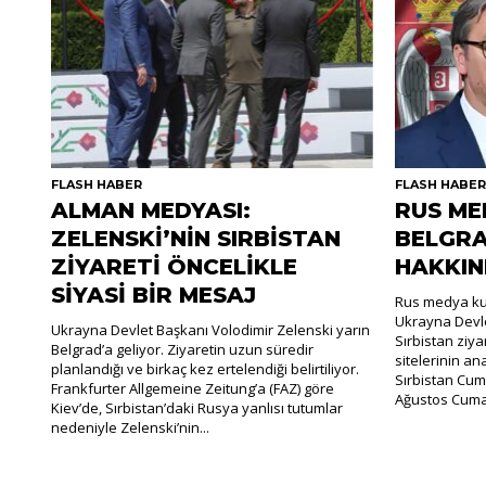
FLASH HABER
FLASH HABE
ALMAN MEDYASI:
RUS ME
ZELENSKİ’NİN SIRBİSTAN
BELGRA
ZİYARETİ ÖNCELİKLE
HAKKIN
SİYASİ BİR MESAJ
Rus medya kur
Ukrayna Devle
Ukrayna Devlet Başkanı Volodimir Zelenski yarın
Sırbistan ziya
Belgrad’a geliyor. Ziyaretin uzun süredir
sitelerinin an
planlandığı ve birkaç kez ertelendiği belirtiliyor.
Sırbistan Cum
Frankfurter Allgemeine Zeitung’a (FAZ) göre
Ağustos Cumar
Kiev’de, Sırbistan’daki Rusya yanlısı tutumlar
nedeniyle Zelenski’nin...