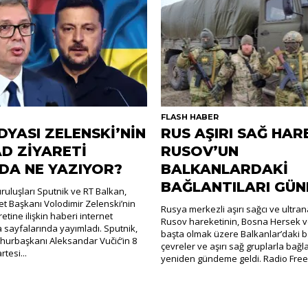
R
FLASH HABER
DYASI ZELENSKİ’NİN
RUS AŞIRI SAĞ HAR
D ZİYARETİ
RUSOV’UN
DA NE YAZIYOR?
BALKANLARDAKİ
BAĞLANTILARI GÜ
uluşları Sputnik ve RT Balkan,
t Başkanı Volodimir Zelenski’nin
Rusya merkezli aşırı sağcı ve ultra
retine ilişkin haberi internet
Rusov hareketinin, Bosna Hersek v
a sayfalarında yayımladı. Sputnik,
başta olmak üzere Balkanlar’daki ba
hurbaşkanı Aleksandar Vučić’in 8
çevreler ve aşırı sağ gruplarla bağla
tesi...
yeniden gündeme geldi. Radio Free.