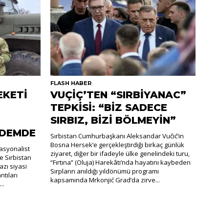
FLASH HABER
EKETİ
VUÇİÇ’TEN “SIRBİYANAC”
TEPKİSİ: “BİZ SADECE
SIRBIZ, BİZİ BÖLMEYİN”
NDEMDE
Sırbistan Cumhurbaşkanı Aleksandar Vučić’in
Bosna Hersek’e gerçekleştirdiği birkaç günlük
nasyonalist
ziyaret, diğer bir ifadeyle ülke genelindeki turu,
e Sırbistan
“Fırtına” (Oluja) Harekâtı’nda hayatını kaybeden
zı siyasi
Sırpların anıldığı yıldönümü programı
ntıları
kapsamında Mrkonjić Grad’da zirve...
..