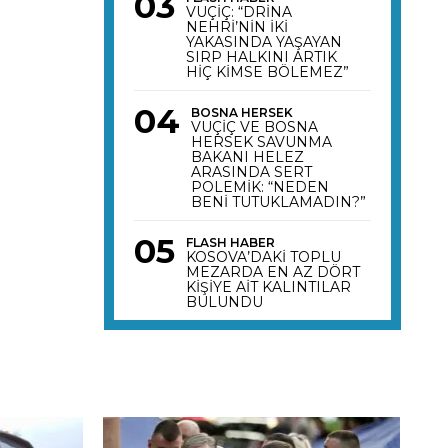
VUÇİÇ: “DRİNA
NEHRİ’NİN İKİ
YAKASINDA YAŞAYAN
SIRP HALKINI ARTIK
HİÇ KİMSE BÖLEMEZ”
BOSNA HERSEK
VUÇİÇ VE BOSNA
HERSEK SAVUNMA
BAKANI HELEZ
ARASINDA SERT
POLEMİK: “NEDEN
BENİ TUTUKLAMADIN?”
FLASH HABER
KOSOVA’DAKİ TOPLU
MEZARDA EN AZ DÖRT
KİŞİYE AİT KALINTILAR
BULUNDU