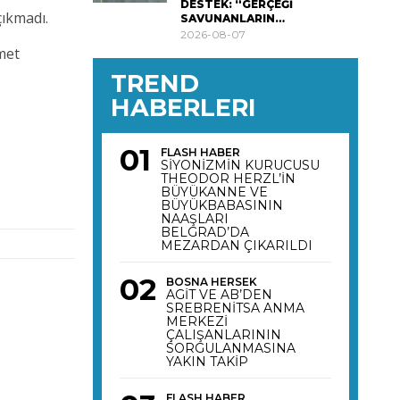
DESTEK: “GERÇEĞİ
çıkmadı.
SAVUNANLARIN…
2026-08-07
met
TREND
HABERLERI
FLASH HABER
SİYONİZMİN KURUCUSU
THEODOR HERZL’İN
BÜYÜKANNE VE
BÜYÜKBABASININ
NAAŞLARI
BELGRAD’DA
MEZARDAN ÇIKARILDI
BOSNA HERSEK
AGİT VE AB’DEN
SREBRENİTSA ANMA
MERKEZİ
ÇALIŞANLARININ
SORGULANMASINA
YAKIN TAKİP
FLASH HABER