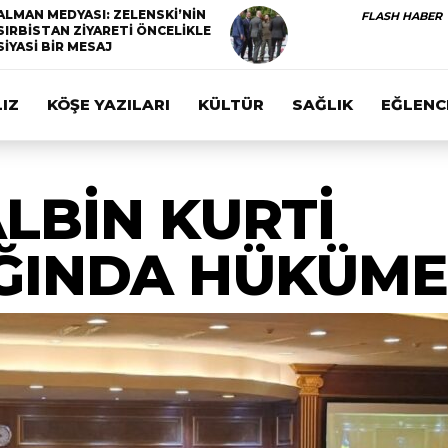
ALMAN MEDYASI: ZELENSKİ’NİN
FLASH HABER
SIRBİSTAN ZİYARETİ ÖNCELİKLE
SİYASİ BİR MESAJ
IZ
KÖŞE YAZILARI
KÜLTÜR
SAĞLIK
EĞLENC
LBİN KURTİ
ĞINDA HÜKÜME