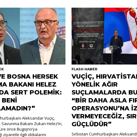
EK
FLASH HABER
VE BOSNA HERSEK
VUÇİÇ, HIRVATİSTA
A BAKANI HELEZ
YÖNELİK AĞIR
DA SERT POLEMİK:
SUÇLAMALARDA BU
 BENİ
“BİR DAHA ASLA FI
LAMADIN?”
OPERASYONU’NA İZ
VERMEYECEĞİZ, SI
hurbaşkanı Aleksandar Vuçiç,
GÜÇLÜDÜR”
 Savunma Bakanı Zukan Helez’in,
 süre önce Bugojno’ya
Sırbistan Cumhurbaşkanı Aleksanda
 ziyaretle ilgili iddialarını