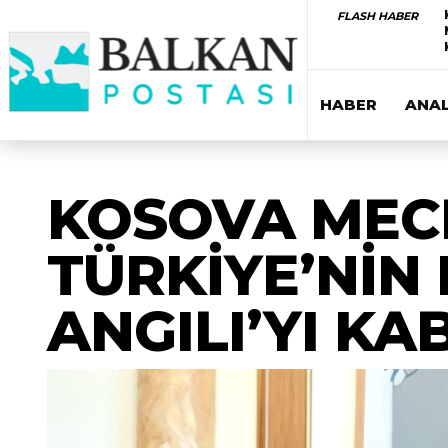
FLASH HABER
HABER
ANAL
KOSOVA MECL
TÜRKİYE’NİN
ANGILI’YI KA