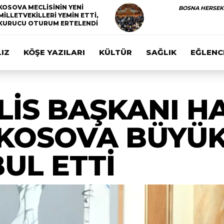
KOSOVA MECLİSİNİN YENİ
BOSNA HERSEK
MİLLETVEKİLLERİ YEMİN ETTİ,
KURUCU OTURUM ERTELENDİ
IZ
KÖŞE YAZILARI
KÜLTÜR
SAĞLIK
EĞLENC
İS BAŞKANI H
 KOSOVA BÜYÜK
BUL ETTİ