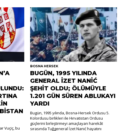
BOSNA HERSEK
N’A
BUGÜN, 1995 YILINDA
GENERAL İZET NANİĆ
LUNDU:
ŞEHİT OLDU; ÖLÜMÜYLE
RTINA
1.201 GÜN SÜREN ABLUKAYI
İN
YARDI
RBİSTAN
Bugün, 1995 yılında, Bosna-Hersek Ordusu 5.
Kolordusu birlikleri ile Hırvatistan Ordusu
güçlerini birleştirmeyi amaçlayan harekât
r Vuçiç, bu
sırasında Tuğgeneral İzet Nanić hayatını