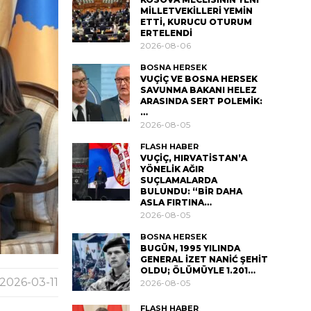
MİLLETVEKİLLERİ YEMİN
ETTİ, KURUCU OTURUM
ERTELENDİ
2026-08-06
BOSNA HERSEK
VUÇİÇ VE BOSNA HERSEK
SAVUNMA BAKANI HELEZ
ARASINDA SERT POLEMİK:
…
2026-08-05
FLASH HABER
VUÇİÇ, HIRVATİSTAN’A
YÖNELİK AĞIR
SUÇLAMALARDA
BULUNDU: “BİR DAHA
ASLA FIRTINA…
2026-08-05
BOSNA HERSEK
BUGÜN, 1995 YILINDA
GENERAL İZET NANİĆ ŞEHİT
OLDU; ÖLÜMÜYLE 1.201…
2026-03-11
2026-08-05
FLASH HABER