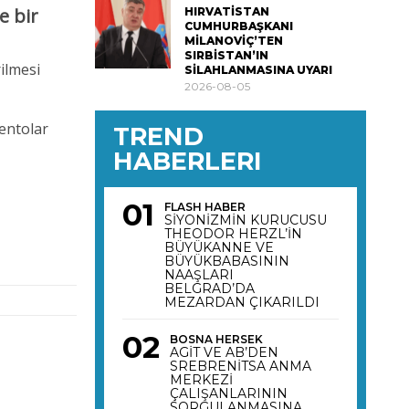
e bir
HIRVATİSTAN
CUMHURBAŞKANI
MİLANOVİÇ’TEN
SIRBİSTAN’IN
rilmesi
SİLAHLANMASINA UYARI
2026-08-05
mentolar
TREND
HABERLERI
FLASH HABER
SİYONİZMİN KURUCUSU
THEODOR HERZL’İN
BÜYÜKANNE VE
BÜYÜKBABASININ
NAAŞLARI
BELGRAD’DA
MEZARDAN ÇIKARILDI
BOSNA HERSEK
AGİT VE AB’DEN
SREBRENİTSA ANMA
MERKEZİ
ÇALIŞANLARININ
SORGULANMASINA