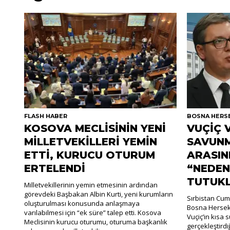
FLASH HABER
BOSNA HERS
KOSOVA MECLİSİNİN YENİ
VUÇİÇ 
MİLLETVEKİLLERİ YEMİN
SAVUNM
ETTİ, KURUCU OTURUM
ARASIN
ERTELENDİ
“NEDEN
TUTUK
Milletvekillerinin yemin etmesinin ardından
görevdeki Başbakan Albin Kurti, yeni kurumların
Sırbistan Cum
oluşturulması konusunda anlaşmaya
Bosna Hersek
varılabilmesi için “ek süre” talep etti. Kosova
Vuçiç’in kısa
Meclisinin kurucu oturumu, oturuma başkanlık
gerçekleştirdiği