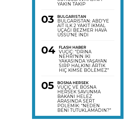
YAKIN TAKİP
BULGARISTAN
BULGARİSTAN: ABD’YE
AİT İLK 2 YAKIT İKMAL
UÇAĞI BEZMER HAVA
ÜSSÜ’NE İNDİ
FLASH HABER
VUÇİÇ: “DRİNA
NEHRİ’NİN İKİ
YAKASINDA YAŞAYAN
SIRP HALKINI ARTIK
HİÇ KİMSE BÖLEMEZ”
BOSNA HERSEK
VUÇİÇ VE BOSNA
HERSEK SAVUNMA
BAKANI HELEZ
ARASINDA SERT
POLEMİK: “NEDEN
BENİ TUTUKLAMADIN?”