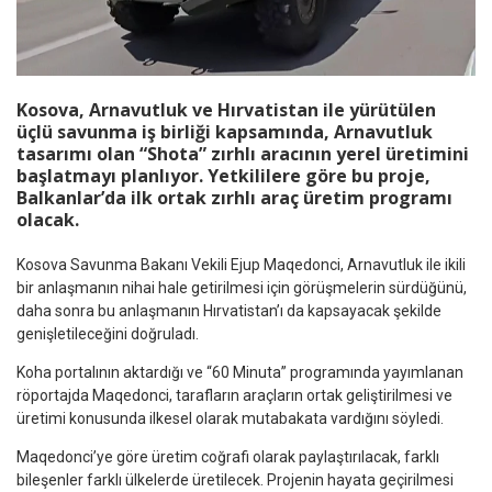
Kosova, Arnavutluk ve Hırvatistan ile yürütülen
üçlü savunma iş birliği kapsamında, Arnavutluk
tasarımı olan “Shota” zırhlı aracının yerel üretimini
başlatmayı planlıyor. Yetkililere göre bu proje,
Balkanlar’da ilk ortak zırhlı araç üretim programı
olacak.
Kosova Savunma Bakanı Vekili Ejup Maqedonci, Arnavutluk ile ikili
bir anlaşmanın nihai hale getirilmesi için görüşmelerin sürdüğünü,
daha sonra bu anlaşmanın Hırvatistan’ı da kapsayacak şekilde
genişletileceğini doğruladı.
Koha portalının aktardığı ve “60 Minuta” programında yayımlanan
röportajda Maqedonci, tarafların araçların ortak geliştirilmesi ve
üretimi konusunda ilkesel olarak mutabakata vardığını söyledi.
Maqedonci’ye göre üretim coğrafi olarak paylaştırılacak, farklı
bileşenler farklı ülkelerde üretilecek. Projenin hayata geçirilmesi