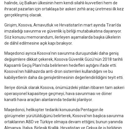
halinde, üç Balkan ülkesinin hem kendi silahlı kuvvetleri hem de
ihracat pazarları için ortaklaşa bir askeri zırhlı araç üretmesi ilk kez
gerçekleşmiş olacak.
Girişim, Kosova, Arnavutluk ve Hırvatistan’ın mart ayında Tiran’da
imzaladığı savunma ve güvenlik iş birliği mutabakatına dayanıyor.
Söz konusu memorandum, ilerleyen aşamalarda başka ülkelerin
de dâhil edilmesine açık kapı bırakıyor.
Maqedonci ayrıca Kosova’nın savunma duruşundaki daha geniş
değişimlere dikkat çekerek, Kosova Güvenlik Gücü’nün 2018 tarihli
Kapsamlı Geçiş Planı’nda belirlenen hedefleri aştığını ifade etti.
Kosova’nın hâlihazırda anti-dron sistemleri kullandığını ve bu
kabiliyetlerin daha da genişletilmesinin değerlendirildiğini teyit etti.
İleriye dönük olarak Kosova, önümüzdeki yıldan itibaren tam askeri
operasyonel kapasiteye geçmeyi; hava savunması ve döner
kanatlı hava araçları alanlarında tedariki planlıyor.
Maqedonci, helikopter tedariki konusunda Pentagon ile
görüşmeler yürütüldüğünü belirterek, Kosova’nın başlıca savunma
ortaklarının ABD ve Türkiye olmaya devam ettiğini; bunun yanında
Almanya, İtalya, Birleşik Krallık, Hırvatistan ve Çekya ile iş birliğinin