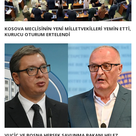
KOSOVA MECLİSİNİN YENİ MİLLETVEKİLLERİ YEMİN ETTİ,
KURUCU OTURUM ERTELENDİ
VUÇİÇ VE BOSNA HERSEK SAVUNMA BAKANI HELEZ