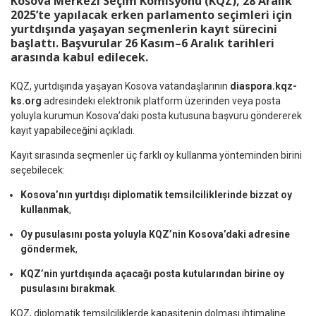
Kosova Merkezî Seçim Komisyonu (KQZ), 28 Aralık
2025’te yapılacak erken parlamento seçimleri için
yurtdışında yaşayan seçmenlerin kayıt sürecini
başlattı. Başvurular 26 Kasım–6 Aralık tarihleri
arasında kabul edilecek.
KQZ, yurtdışında yaşayan Kosova vatandaşlarının
diaspora.kqz-
ks.org
adresindeki elektronik platform üzerinden veya posta
yoluyla kurumun Kosova’daki posta kutusuna başvuru göndererek
kayıt yapabileceğini açıkladı.
Kayıt sırasında seçmenler üç farklı oy kullanma yönteminden birini
seçebilecek:
Kosova’nın yurtdışı diplomatik temsilciliklerinde bizzat oy
kullanmak
,
Oy pusulasını posta yoluyla KQZ’nin Kosova’daki adresine
göndermek
,
KQZ’nin yurtdışında açacağı posta kutularından birine oy
pusulasını bırakmak
.
KQZ, diplomatik temsilciliklerde kapasitenin dolması ihtimaline