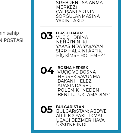
SREBRENİTSA ANMA
MERKEZİ
ÇALIŞANLARININ
SORGULANMASINA
YAKIN TAKİP
nin sahip
FLASH HABER
VUÇİÇ: “DRİNA
N POSTASI
NEHRİ’NİN İKİ
YAKASINDA YAŞAYAN
SIRP HALKINI ARTIK
HİÇ KİMSE BÖLEMEZ”
BOSNA HERSEK
VUÇİÇ VE BOSNA
HERSEK SAVUNMA
BAKANI HELEZ
ARASINDA SERT
POLEMİK: “NEDEN
BENİ TUTUKLAMADIN?”
BULGARISTAN
BULGARİSTAN: ABD’YE
AİT İLK 2 YAKIT İKMAL
UÇAĞI BEZMER HAVA
ÜSSÜ’NE İNDİ