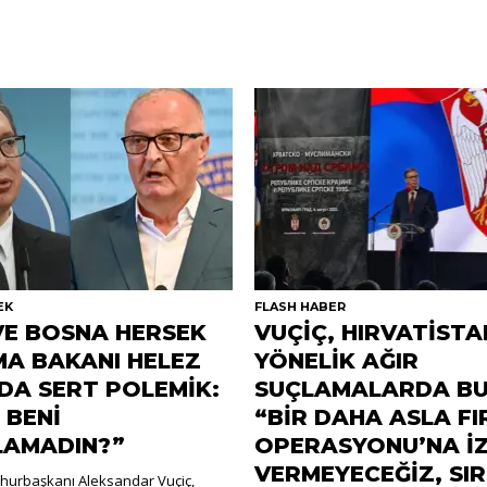
EK
FLASH HABER
VE BOSNA HERSEK
VUÇİÇ, HIRVATİSTA
A BAKANI HELEZ
YÖNELİK AĞIR
DA SERT POLEMİK:
SUÇLAMALARDA BU
 BENİ
“BİR DAHA ASLA FI
LAMADIN?”
OPERASYONU’NA İZ
VERMEYECEĞİZ, SI
hurbaşkanı Aleksandar Vuçiç,