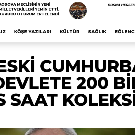
KOSOVA MECLİSİNİN YENİ
BOSNA HERSEK
MİLLETVEKİLLERİ YEMİN ETTİ,
KURUCU OTURUM ERTELENDİ
IZ
KÖŞE YAZILARI
KÜLTÜR
SAĞLIK
EĞLENC
ESKİ CUMHURB
EVLETE 200 B
S SAAT KOLEK