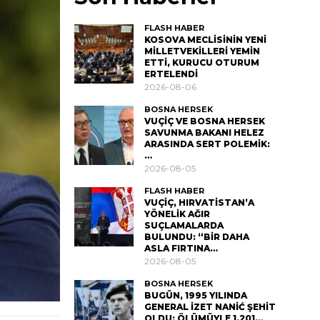
FLASH HABER
KOSOVA MECLİSİNİN YENİ
MİLLETVEKİLLERİ YEMİN
ETTİ, KURUCU OTURUM
ERTELENDİ
2026-08-06
BOSNA HERSEK
VUÇİÇ VE BOSNA HERSEK
SAVUNMA BAKANI HELEZ
ARASINDA SERT POLEMİK:
…
2026-08-05
FLASH HABER
VUÇİÇ, HIRVATİSTAN’A
YÖNELİK AĞIR
SUÇLAMALARDA
BULUNDU: “BİR DAHA
ASLA FIRTINA…
2026-08-05
BOSNA HERSEK
BUGÜN, 1995 YILINDA
GENERAL İZET NANİĆ ŞEHİT
OLDU; ÖLÜMÜYLE 1.201…