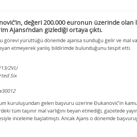
vić’in, değeri 200.000 euronun üzerinde olan l
im Ajansı’ndan gizlediği ortaya çıktı.
 görevi yürüttüğü dönemde ajansa sunduğu gelir ve mal var
beyan etmeyerek yanlış bildirimde bulunduğunu tespit etti.
/13/2VU
ted Six
w30012
toplum kuruluşundan gelen başvuru üzerine Đukanović’in kam
eki tüm taşınır mal varlığını beyan etmediği, gazetede yay
çesiyle inceleme başlatmıştı. Ancak Ajans o dönemde başvuru