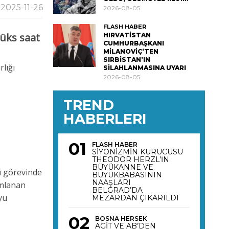
2025-11-26
2026-08-05
FLASH HABER
üks saat
HIRVATİSTAN
CUMHURBAŞKANI
MİLANOVİÇ’TEN
SIRBİSTAN’IN
lığı
SİLAHLANMASINA UYARI
2026-08-05
TREND
HABERLERI
FLASH HABER
SİYONİZMİN KURUCUSU
THEODOR HERZL’İN
BÜYÜKANNE VE
u görevinde
BÜYÜKBABASININ
NAAŞLARI
ımlanan
BELGRAD’DA
yu
MEZARDAN ÇIKARILDI
BOSNA HERSEK
AGİT VE AB’DEN