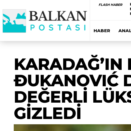
FLASH HABER
HABER
ANAL
KARADAĞ’IN 
ĐUKANOVIĆ D
DEĞERLİ LÜK
GİZLEDİ