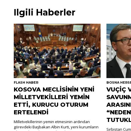
Ilgili Haberler
FLASH HABER
BOSNA HERS
KOSOVA MECLİSİNİN YENİ
VUÇİÇ 
MİLLETVEKİLLERİ YEMİN
SAVUNM
ETTİ, KURUCU OTURUM
ARASIN
ERTELENDİ
“NEDEN
TUTUK
Milletvekillerinin yemin etmesinin ardından
görevdeki Başbakan Albin Kurti, yeni kurumların
Sırbistan Cum