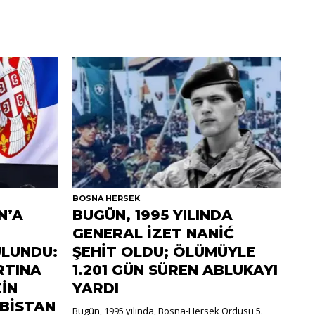
BOSNA HERSEK
N’A
BUGÜN, 1995 YILINDA
GENERAL İZET NANİĆ
LUNDU:
ŞEHİT OLDU; ÖLÜMÜYLE
RTINA
1.201 GÜN SÜREN ABLUKAYI
İN
YARDI
RBİSTAN
Bugün, 1995 yılında, Bosna-Hersek Ordusu 5.