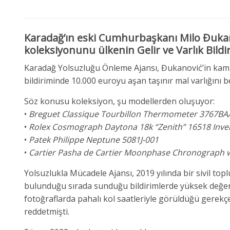
Karadağ’ın eski Cumhurbaşkanı Milo Đukano
koleksiyonunu ülkenin Gelir ve Varlık Bildir
Karadağ Yolsuzluğu Önleme Ajansı, Đukanović’in kamu
bildiriminde 10.000 euroyu aşan taşınır mal varlığını 
Söz konusu koleksiyon, şu modellerden oluşuyor:
•
Breguet Classique Tourbillon Thermometer 3767BA
•
Rolex Cosmograph Daytona 18k “Zenith” 16518 Inver
•
Patek Philippe Neptune 5081J-001
•
Cartier Pasha de Cartier Moonphase Chronograph 
Yolsuzlukla Mücadele Ajansı, 2019 yılında bir sivil 
bulunduğu sırada sunduğu bildirimlerde yüksek değerd
fotoğraflarda pahalı kol saatleriyle görüldüğü gerek
reddetmişti.