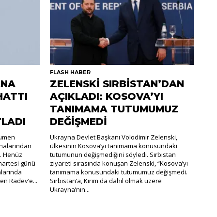
FLASH HABER
ANA
ZELENSKİ SIRBİSTAN’DAN
HATTI
AÇIKLADI: KOSOVA’YI
TANIMAMA TUTUMUMUZ
TLADI
DEĞİŞMEDİ
Rumen
Ukrayna Devlet Başkanı Volodimir Zelenski,
halarından
ülkesinin Kosova’yı tanımama konusundaki
i. Henüz
tutumunun değişmediğini söyledi. Sırbistan
martesi günü
ziyareti sırasında konuşan Zelenski, “Kosova’yı
nlarında
tanımama konusundaki tutumumuz değişmedi.
en Radev’e...
Sırbistan’a, Kırım da dahil olmak üzere
Ukrayna’nın...