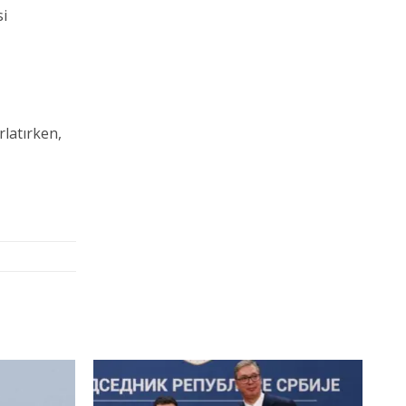
si
rlatırken,