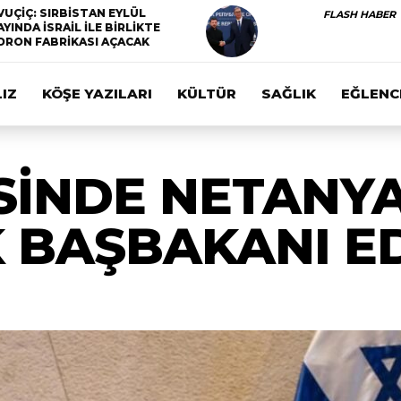
VUÇİÇ: SIRBİSTAN EYLÜL
FLASH HABER
AYINDA İSRAİL İLE BİRLİKTE
DRON FABRİKASI AÇACAK
IZ
KÖŞE YAZILARI
KÜLTÜR
SAĞLIK
EĞLENC
İSİNDE NETANY
 BAŞBAKANI ED