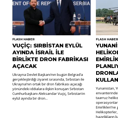
FLASH HABER
FLASH HABE
VUÇİÇ: SIRBİSTAN EYLÜL
YUNANİ
AYINDA İSRAİL İLE
HELİKO
BİRLİKTE DRON FABRİKASI
EMİRLİ
AÇACAK
PLANLI
DRONLA
Ukrayna Devlet Başkanı’nın bugün Belgrad’a
KULLAN
gerçekleştirdiği ziyaret sırasında, Sırbistan ile
Ukrayna’nın ortak bir dron fabrikası açacağı
Yunanistan, Y
yönündeki iddialara ilişkin konuşan Sırbistan
envanterinde
Cumhurbaşkanı Aleksandar Vuçiç, Sırbistan’ın
taarruz heliko
eylül ayında bir dron...
operasyonlard
Emirlikleri’n
Helikopterler,
hazırlıkların ba