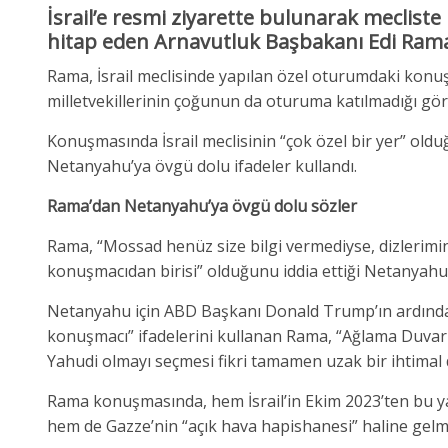
İsrail’e resmi ziyarette bulunarak meclis
hitap eden Arnavutluk Başbakanı Edi Rama 
Rama, İsrail meclisinde yapılan özel oturumdaki konuşm
milletvekillerinin çoğunun da oturuma katılmadığı gör
Konuşmasında İsrail meclisinin “çok özel bir yer” o
Netanyahu’ya övgü dolu ifadeler kullandı.
Rama’dan Netanyahu’ya övgü dolu sözler
Rama, “Mossad henüz size bilgi vermediyse, dizlerimin t
konuşmacıdan birisi” olduğunu iddia ettiği Netanya
Netanyahu için ABD Başkanı Donald Trump’ın ardından
konuşmacı” ifadelerini kullanan Rama, “Ağlama Duva
Yahudi olmayı seçmesi fikri tamamen uzak bir ihtimal d
Rama konuşmasında, hem İsrail’in Ekim 2023’ten bu ya
hem de Gazze’nin “açık hava hapishanesi” haline gel