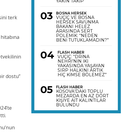
YAKIN TAKİP
BOSNA HERSEK
ini terk
VUÇİÇ VE BOSNA
HERSEK SAVUNMA
BAKANI HELEZ
ARASINDA SERT
POLEMİK: “NEDEN
 hitabına
BENİ TUTUKLAMADIN?”
FLASH HABER
tvekilinin
VUÇİÇ: “DRİNA
NEHRİ’NİN İKİ
YAKASINDA YAŞAYAN
SIRP HALKINI ARTIK
HİÇ KİMSE BÖLEMEZ”
bir dostu”
FLASH HABER
KOSOVA’DAKİ TOPLU
MEZARDA EN AZ DÖRT
KİŞİYE AİT KALINTILAR
BULUNDU
024’te
ti.
ahu’nun