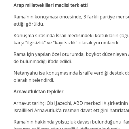
Arap milletvekilleri meclisi terk etti
Rama’nın konuşması öncesinde, 3 farklı partiye mensup 
ettiği görüldü.
Konuşma sırasında İsrail meclisindeki koltukların ço
karşı “ilgisizlik” ve “kayıtsızlık” olarak yorumlandı.
Rama için yapılan özel oturumda, boykot düzenleyen Arap
de bulunmadığı ifade edildi.
Netanyahu ise konuşmasında İsrail’e verdiği destek dol
olarak nitelendirdi.
Arnavutluk’tan tepkiler
Arnavut tarihçi Olsi Jazexhi, ABD merkezli X şirketin
İsraillileri Arnavutluk’a resmen davet ettiğini hatırl
Rama’nın hakkında yolsuzluk davası bulunduğunu ifa
koruma sağlama sözü verdiği” iddiasında bulundu.