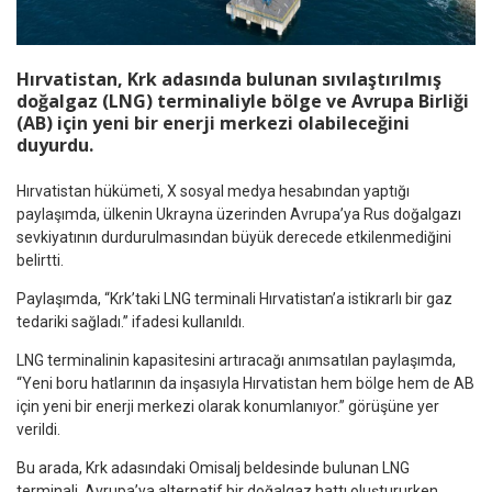
Hırvatistan, Krk adasında bulunan sıvılaştırılmış
doğalgaz (LNG) terminaliyle bölge ve Avrupa Birliği
(AB) için yeni bir enerji merkezi olabileceğini
duyurdu.
Hırvatistan hükümeti, X sosyal medya hesabından yaptığı
paylaşımda, ülkenin Ukrayna üzerinden Avrupa’ya Rus doğalgazı
sevkiyatının durdurulmasından büyük derecede etkilenmediğini
belirtti.
Paylaşımda, “Krk’taki LNG terminali Hırvatistan’a istikrarlı bir gaz
tedariki sağladı.” ifadesi kullanıldı.
LNG terminalinin kapasitesini artıracağı anımsatılan paylaşımda,
“Yeni boru hatlarının da inşasıyla Hırvatistan hem bölge hem de AB
için yeni bir enerji merkezi olarak konumlanıyor.” görüşüne yer
verildi.
Bu arada, Krk adasındaki Omisalj beldesinde bulunan LNG
terminali, Avrupa’ya alternatif bir doğalgaz hattı oluştururken,