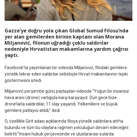
Gazze’ye doğru yola çıkan Global Sumud Filosu’nda
yer alan gemilerden birinin kaptanı olan Morana
Miljanović, filonun uğradığı çoklu saldırılar
nedeniyle Hırvatistan makamlarına yardım çağrısı
yaptı.
Facebook’ta yayımlanan bir videoda Miljanović, filodaki gemilere
yönelik tekrar eden saldırılar sebebiyle Hırvat makamlarının tepki
göstermesini istedi.
Miljanović perşembe günü paylaşılan videoda “Yoğun bir insansız
hava aracı (drone) varlığıyla karşı karşıyayız. Dün gece bize
drone’larla saldırdılar, 11 olay yaşandı. Yelkenlilere ve büyük
gemilere patlayıcı atıldı,” dedi
O, özellikle Girit adası açıklarında filoya yönelik saldırılara atıfta
bulundu ve tüm bu olaylara rağmen yolculuğun devam edeceğini
belirtti.“İnsani hukuk çerçevesinde ve uluslararası sularda