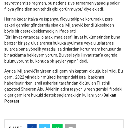
seyretmemize rağmen, bu nedensiz ve tamamen yasadışı saldırı
filoya yöneltilen son tehdit gibi görünmüyor,” diye ekledi.
Her ne kadar İtalya ve İspanya, filoyu takip ve korumak üzere
askeri gemiler göndermiş olsa da, Miljanović kendi ülkesinden
böyle bir destek beklemediğini ifade etti:
“Bir Hırvat vatandaşı olarak, maalesef Hırvat hükümetinden buna
benzer bir şey, uluslararası hukuka uyulması veya uluslararası
sularda bana yönelik yasadışı saldırılardan korunmam konusunda
bir açıklama bekleyemiyorum. Bu vesileyle Hırvatistan’a çağrıda
bulunuyorum: bu konuda bir şeyler yapın,” dedi.
Ayrıca, Miljanović’in Şireen adlı geminin kaptanı olduğu belirtildi. Bu
gemi, 2022 yılında bir mülteci kampındaki İsrail baskınını
haberleştirirken İsrail askerleri tarafından öldürülen Filistinli
gazeteci Sheeren Abu Akleh’in adını taşıyor. Şireen gemisi, filodaki
diğer gemilere hukuki destek sağlamak için kullanılıyor./
Balkan
Postası