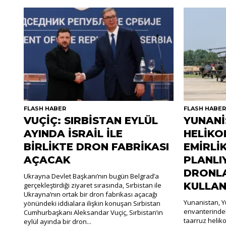
FLASH HABER
FLASH HABE
VUÇİÇ: SIRBİSTAN EYLÜL
YUNANİ
AYINDA İSRAİL İLE
HELİKO
BİRLİKTE DRON FABRİKASI
EMİRLİ
AÇACAK
PLANLI
DRONLA
Ukrayna Devlet Başkanı’nın bugün Belgrad’a
KULLAN
gerçekleştirdiği ziyaret sırasında, Sırbistan ile
Ukrayna’nın ortak bir dron fabrikası açacağı
Yunanistan, Y
yönündeki iddialara ilişkin konuşan Sırbistan
envanterinde
Cumhurbaşkanı Aleksandar Vuçiç, Sırbistan’ın
taarruz heliko
eylül ayında bir dron...