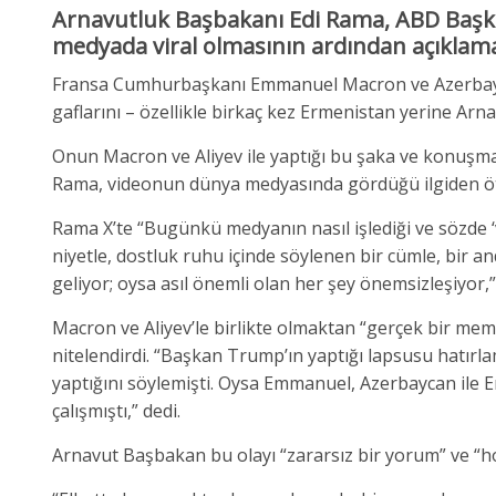
Arnavutluk Başbakanı Edi Rama, ABD Başk
medyada viral olmasının ardından açıklama
Fransa Cumhurbaşkanı Emmanuel Macron ve Azerbayc
gaflarını – özellikle birkaç kez Ermenistan yerine Arna
Onun Macron ve Aliyev ile yaptığı bu şaka ve konuşma
Rama, videonun dünya medyasında gördüğü ilgiden öt
Rama X’te “Bugünkü medyanın nasıl işlediği ve sözde ‘vi
niyetle, dostluk ruhu içinde söylenen bir cümle, bir a
geliyor; oysa asıl önemli olan her şey önemsizleşiyor,”
Macron ve Aliyev’le birlikte olmaktan “gerçek bir mem
nitelendirdi. “Başkan Trump’ın yaptığı lapsusu hatırla
yaptığını söylemişti. Oysa Emmanuel, Azerbaycan ile 
çalışmıştı,” dedi.
Arnavut Başbakan bu olayı “zararsız bir yorum” ve “hoş