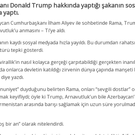
anı Donald Trump hakkında yaptığı şakanın sos
 yaptı.
an Cumhurbaşkanı İlham Aliyev ile sohbetinde Rama, Trum
vutluk’u anmasını – Ti’ye aldı.
nın kaydı sosyal medyada hızla yayıldı. Bu durumdan rahats
ürü tepki gösterdi.
rallik’in nasıl kolayca gerçeği çarpıtabildiği gerçekten inanıl
nda onlarca devletin katıldığı zirvenin dünya çapında manşeti 
 diye yazdı.
nuniyet” duyduğunu belirten Rama, onları “sevgili dostlar” o
mak keyifliydi; öyle ki Trump, Arnavutluk’un bile Azerbaycan’
Ermenistan arasında barışı sağlamak için uzun süre yorulma
 bir an” olarak nitelendirdi.