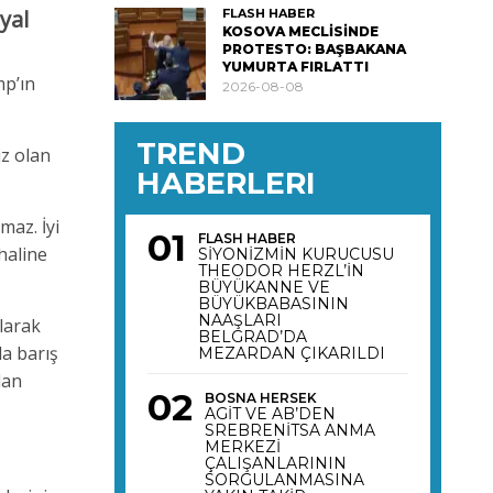
yal
FLASH HABER
KOSOVA MECLİSİNDE
PROTESTO: BAŞBAKANA
YUMURTA FIRLATTI
p’ın
2026-08-08
TREND
ız olan
HABERLERI
maz. İyi
FLASH HABER
haline
SİYONİZMİN KURUCUSU
THEODOR HERZL’İN
BÜYÜKANNE VE
BÜYÜKBABASININ
NAAŞLARI
larak
BELGRAD’DA
la barış
MEZARDAN ÇIKARILDI
dan
BOSNA HERSEK
AGİT VE AB’DEN
SREBRENİTSA ANMA
MERKEZİ
ÇALIŞANLARININ
SORGULANMASINA