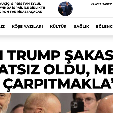
VUÇİÇ: SIRBİSTAN EYLÜL
FLASH HABER
AYINDA İSRAİL İLE BİRLİKTE
DRON FABRİKASI AÇACAK
IZ
KÖŞE YAZILARI
KÜLTÜR
SAĞLIK
EĞLENC
N TRUMP ŞAKAS
TSIZ OLDU, M
 ÇARPITMAKLA