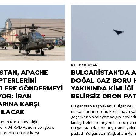
R
BULGARISTAN
STAN, APACHE
BULGARİSTAN’DA 
PTERLERİNİ
DOĞAL GAZ BORU 
KLERE GÖNDERMEYİ
YAKININDA KİMLİĞİ
YOR: İRAN
BELİRSİZ DRON PA
RINA KARŞI
Bulgaristan Başbakanı, Bulgar ve 
ILACAK
makamlarının dronu kendi hava sa
geçerken yakalayamadığını söyled
unan Kara Havacılığı
kimliği belirlenemeyen bir dron, cu
ki iki AH-64D Apache Longbow
Bulgaristan’da Romanya sınırı yakı
pterini dronlara karşı
patladı. Bulgaristan Başbakanı Rum