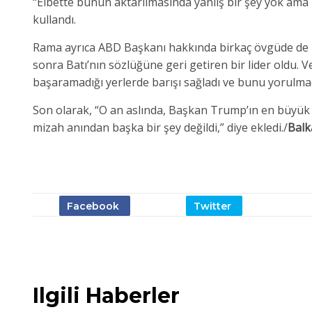
“Elbette bunun aktarılmasında yanlış bir şey yok ama b
kullandı.
Rama ayrıca ABD Başkanı hakkında birkaç övgüde de bu
sonra Batı’nın sözlüğüne geri getiren bir lider oldu. 
başaramadığı yerlerde barışı sağladı ve bunu yorulma
Son olarak, “O an aslında, Başkan Trump’ın en büyük 
mizah anından başka bir şey değildi,” diye ekledi./
Balk
Ilgili Haberler