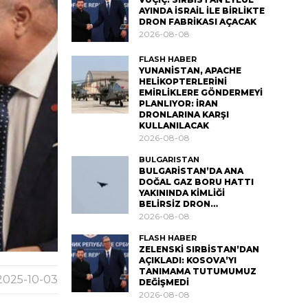
AYINDA İSRAİL İLE BİRLİKTE
DRON FABRİKASI AÇACAK
2026-08-08
FLASH HABER
YUNANİSTAN, APACHE
HELİKOPTERLERİNİ
EMİRLİKLERE GÖNDERMEYİ
PLANLIYOR: İRAN
DRONLARINA KARŞI
KULLANILACAK
2026-08-08
BULGARISTAN
BULGARİSTAN’DA ANA
DOĞAL GAZ BORU HATTI
YAKININDA KİMLİĞİ
BELİRSİZ DRON…
2026-08-08
FLASH HABER
ZELENSKİ SIRBİSTAN’DAN
AÇIKLADI: KOSOVA’YI
TANIMAMA TUTUMUMUZ
2025-10-03
DEĞİŞMEDİ
2026-08-08