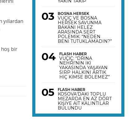
lerini
YAKIN TAKİP
BOSNA HERSEK
VUÇİÇ VE BOSNA
 yıllardan
HERSEK SAVUNMA
BAKANI HELEZ
a
ARASINDA SERT
POLEMİK: “NEDEN
BENİ TUTUKLAMADIN?”
 hoş bir
FLASH HABER
VUÇİÇ: “DRİNA
NEHRİ’NİN İKİ
YAKASINDA YAŞAYAN
SIRP HALKINI ARTIK
HİÇ KİMSE BÖLEMEZ”
FLASH HABER
KOSOVA’DAKİ TOPLU
MEZARDA EN AZ DÖRT
KİŞİYE AİT KALINTILAR
BULUNDU