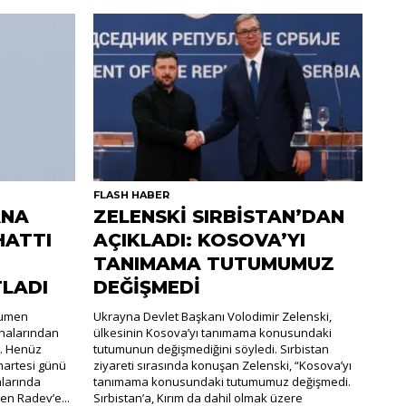
FLASH HABER
ANA
ZELENSKİ SIRBİSTAN’DAN
HATTI
AÇIKLADI: KOSOVA’YI
TANIMAMA TUTUMUMUZ
TLADI
DEĞİŞMEDİ
Rumen
Ukrayna Devlet Başkanı Volodimir Zelenski,
halarından
ülkesinin Kosova’yı tanımama konusundaki
i. Henüz
tutumunun değişmediğini söyledi. Sırbistan
martesi günü
ziyareti sırasında konuşan Zelenski, “Kosova’yı
nlarında
tanımama konusundaki tutumumuz değişmedi.
en Radev’e...
Sırbistan’a, Kırım da dahil olmak üzere