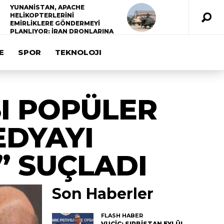
YUNANİSTAN, APACHE
HELİKOPTERLERİNİ
EMİRLİKLERE GÖNDERMEYİ
PLANLIYOR: İRAN DRONLARINA
KARŞI KULLANILACAK
E
SPOR
TEKNOLOJI
I POPÜLER
EDYAYI
” SUÇLADI
Son Haberler
FLASH HABER
VUÇİÇ: SIRBİSTAN EYLÜL