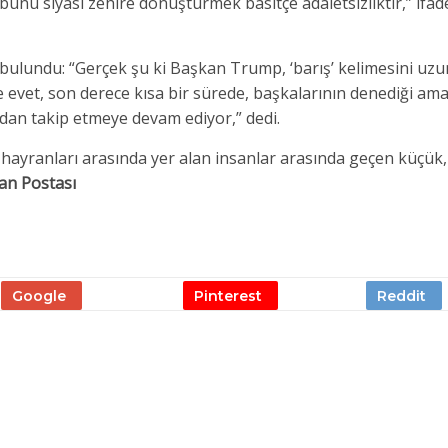
unu siyasi zehire dönüştürmek basitçe adaletsizliktir,” ifade
lundu: “Gerçek şu ki Başkan Trump, ‘barış’ kelimesini uzun
Ve evet, son derece kısa bir sürede, başkalarının denediği am
dan takip etmeye devam ediyor,” dedi.
hayranları arasında yer alan insanlar arasında geçen küçük,
an Postası